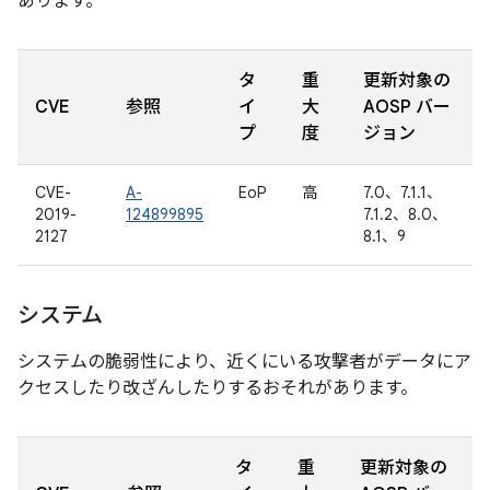
あります。
タ
重
更新対象の
CVE
参照
イ
大
AOSP バー
プ
度
ジョン
CVE-
A-
EoP
高
7.0、7.1.1、
2019-
124899895
7.1.2、8.0、
2127
8.1、9
システム
システムの脆弱性により、近くにいる攻撃者がデータにア
クセスしたり改ざんしたりするおそれがあります。
タ
重
更新対象の