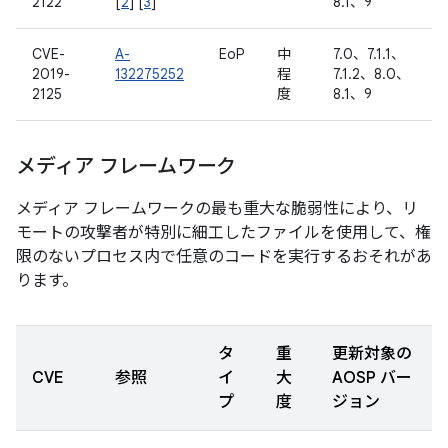
2122
[
2
] [
3
]
8.1、9
CVE-
A-
EoP
中
7.0、7.1.1、
2019-
132275252
程
7.1.2、8.0、
2125
度
8.1、9
メディア フレームワーク
メディア フレームワークの最も重大な脆弱性により、リ
モートの攻撃者が特別に細工したファイルを使用して、権
限のないプロセス内で任意のコードを実行するおそれがあ
ります。
タ
重
更新対象の
CVE
参照
イ
大
AOSP バー
プ
度
ジョン