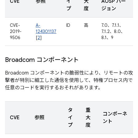
CVE
参照
イ
大
AOSP バー
プ
度
ジョン
CVE-
A-
ID
高
7.0、7.1.1、
2019-
124301137
7.1.2、8.0、
9506
[
2
]
8.1、9
Broadcom コンポーネント
Broadcom コンポーネントの脆弱性により、リモートの攻
撃者が特別に細工した通信を使用して、特権プロセス内で
任意のコードを実行するおそれがあります。
タ
重
コンポーネ
CVE
参照
イ
大
ント
プ
度