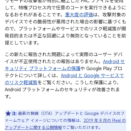
リモートの攻撃者が特別に細工した PAC ファイルを使用
して、特権プロセス内で任意のコードを実行できるように
なるおそれがあることです。
重大度の評価
は、攻撃対象の
デバイスでその脆弱性が悪用された場合の影響に基づくも
ので、プラットフォームやサービスでのリスク軽減策が開
発目的または不正な回避により無効となっていることを前
提としています。
この新たに報告された問題によって実際のユーザー デバ
イスが不正使用されたとの報告はありません。
Android セ
キュリティ プラットフォームの保護
や Google Play プロ
テクトについて詳しくは、
Android と Google サービスで
のリスク軽減策
をご覧ください。こうした保護により、
Android プラットフォームのセキュリティが改善されま
す。
注:
最新の無線（OTA）アップデートと Google デバイスのフ
ァームウェア イメージについての情報は、
2019 年 8 月の Pixel の
アップデートに関する公開情報
でご覧いただけます。