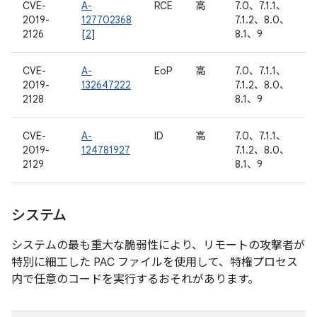
CVE-
A-
RCE
高
7.0、7.1.1、
2019-
127702368
7.1.2、8.0、
2126
[
2
]
8.1、9
CVE-
A-
EoP
高
7.0、7.1.1、
2019-
132647222
7.1.2、8.0、
2128
8.1、9
CVE-
A-
ID
高
7.0、7.1.1、
2019-
124781927
7.1.2、8.0、
2129
8.1、9
システム
システムの最も重大な脆弱性により、リモートの攻撃者が
特別に細工した PAC ファイルを使用して、特権プロセス
内で任意のコードを実行するおそれがあります。