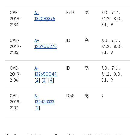
CVE-
A-
EoP
高
7.0、7.1.1、
2019-
132083376
7.1.2、8.0、
2134
8.1、9
CVE-
A-
ID
高
7.0、7.1.1、
2019-
125900276
7.1.2、8.0、
2135
8.1、9
CVE-
A-
ID
高
7.0、7.1.1、
2019-
132650049
7.1.2、8.0、
2136
[
2
] [
3
] [
4
]
8.1、9
CVE-
A-
DoS
高
9
2019-
132438333
2137
[
2
]