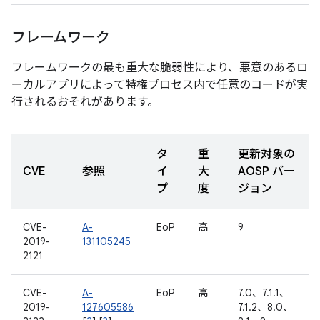
フレームワーク
フレームワークの最も重大な脆弱性により、悪意のあるロ
ーカルアプリによって特権プロセス内で任意のコードが実
行されるおそれがあります。
タ
重
更新対象の
CVE
参照
イ
大
AOSP バー
プ
度
ジョン
CVE-
A-
EoP
高
9
2019-
131105245
2121
CVE-
A-
EoP
高
7.0、7.1.1、
2019-
127605586
7.1.2、8.0、