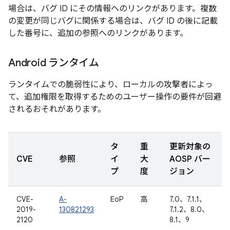
場合は、バグ ID にその情報へのリンクがあります。複数
の変更が同じバグに関係する場合は、バグ ID の後に記載
した番号に、追加の参照へのリンクがあります。
Android ランタイム
ランタイムでの脆弱性により、ローカルの攻撃者によっ
て、追加権限を取得するためのユーザー操作の要件が回避
されるおそれがあります。
タ
重
更新対象の
CVE
参照
イ
大
AOSP バー
プ
度
ジョン
CVE-
A-
EoP
高
7.0、7.1.1、
2019-
130821293
7.1.2、8.0、
2120
8.1、9