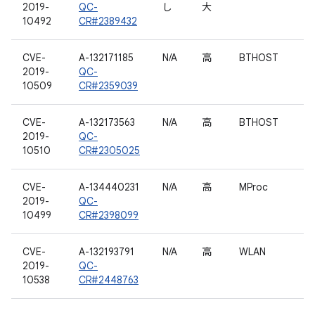
2019-
QC-
し
大
10492
CR#2389432
CVE-
A-132171185
N/A
高
BTHOST
2019-
QC-
10509
CR#2359039
CVE-
A-132173563
N/A
高
BTHOST
2019-
QC-
10510
CR#2305025
CVE-
A-134440231
N/A
高
MProc
2019-
QC-
10499
CR#2398099
CVE-
A-132193791
N/A
高
WLAN
2019-
QC-
10538
CR#2448763