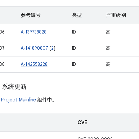
参考编号
类型
严重级别
06
A-139738828
ID
高
07
A-141890807
[
2
]
ID
高
08
A-142558228
ID
高
ay 系统更新
在
Project Mainline
组件中。
CVE