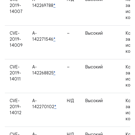
2019-
142269788
*
зак
14007
исх
код
CVE-
A-
–
Высокий
Ком
2019-
142271546
*
зак
14009
исх
код
CVE-
A-
–
Высокий
Ком
2019-
142268825
*
зак
14011
исх
код
CVE-
A-
Н/Д
Высокий
Ком
2019-
142270102
*
зак
14012
исх
код
CVE-
A-
Н/Д
Высокий
Ком