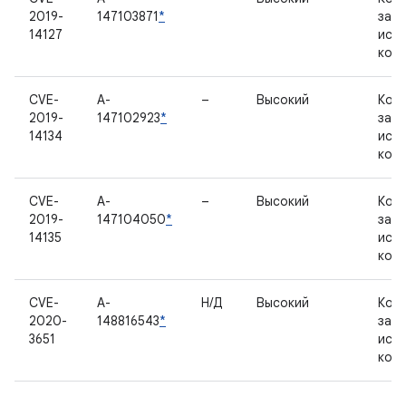
2019-
147103871
*
зак
14127
исх
код
CVE-
A-
–
Высокий
Ком
2019-
147102923
*
зак
14134
исх
код
CVE-
A-
–
Высокий
Ком
2019-
147104050
*
зак
14135
исх
код
CVE-
A-
Н/Д
Высокий
Ком
2020-
148816543
*
зак
3651
исх
код