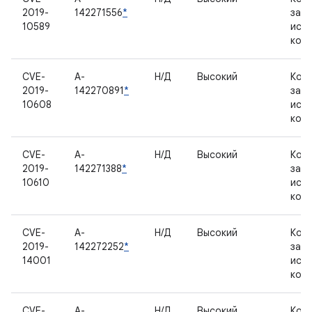
2019-
142271556
*
зак
10589
исх
код
CVE-
A-
Н/Д
Высокий
Ком
2019-
142270891
*
зак
10608
исх
код
CVE-
A-
Н/Д
Высокий
Ком
2019-
142271388
*
зак
10610
исх
код
CVE-
A-
Н/Д
Высокий
Ком
2019-
142272252
*
зак
14001
исх
код
CVE-
A-
Н/Д
Высокий
Ком