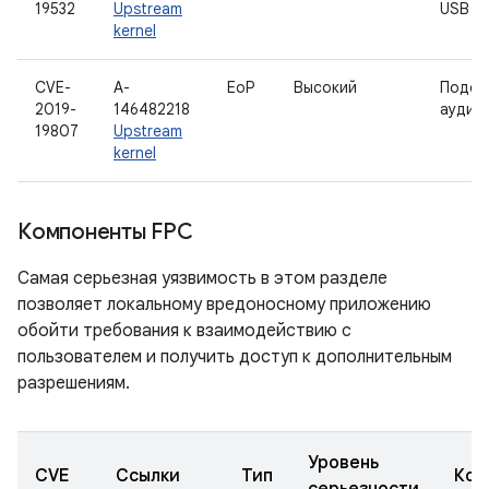
19532
Upstream
USB H
kernel
CVE-
A-
EoP
Высокий
Подси
2019-
146482218
аудио
19807
Upstream
kernel
Компоненты FPC
Самая серьезная уязвимость в этом разделе
позволяет локальному вредоносному приложению
обойти требования к взаимодействию с
пользователем и получить доступ к дополнительным
разрешениям.
Уровень
CVE
Ссылки
Тип
Ком