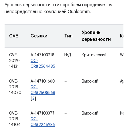
Уровень серьезности этих проблем определяется
непосредственно компанией Qualcomm.
Уровень
CVE
Ссылки
Тип
Ко
серьезности
CVE-
A-147103218
Н/Д
Критический
WL
2019-
QC-
14131
CR#2564485
CVE-
A-147101660
–
Высокий
Ауд
2019-
QC-
14070
CR#2508568
[
2
]
CVE-
A-147103377
–
Высокий
Кам
2019-
QC-
14104
CR#2245986