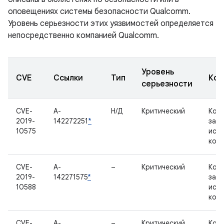
оповещениях системы безопасности Qualcomm.
Уровень серьезности этих уязвимостей определяется
непосредственно компанией Qualcomm.
Уровень
CVE
Ссылки
Тип
Ком
серьезности
CVE-
A-
Н/Д
Критический
Ком
2019-
142272251
*
зак
10575
исх
код
CVE-
A-
–
Критический
Ком
2019-
142271575
*
зак
10588
исх
код
CVE-
A-
–
Критический
Ком