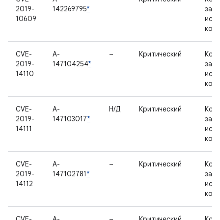
2019-
142269795
*
зак
10609
исх
код
CVE-
A-
–
Критический
Ком
2019-
147104254
*
зак
14110
исх
код
CVE-
A-
Н/Д
Критический
Ком
2019-
147103017
*
зак
14111
исх
код
CVE-
A-
–
Критический
Ком
2019-
147102781
*
зак
14112
исх
код
CVE-
A-
–
Критический
Ком