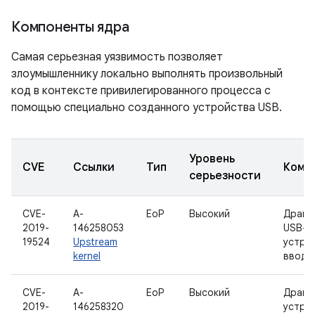
Компоненты ядра
Самая серьезная уязвимость позволяет
злоумышленнику локально выполнять произвольный
код в контексте привилегированного процесса с
помощью специально созданного устройства USB.
Уровень
CVE
Ссылки
Тип
Комп
серьезности
CVE-
A-
EoP
Высокий
Драйв
2019-
146258053
USB-
19524
Upstream
устро
kernel
ввода
CVE-
A-
EoP
Высокий
Драйв
2019-
146258320
устро