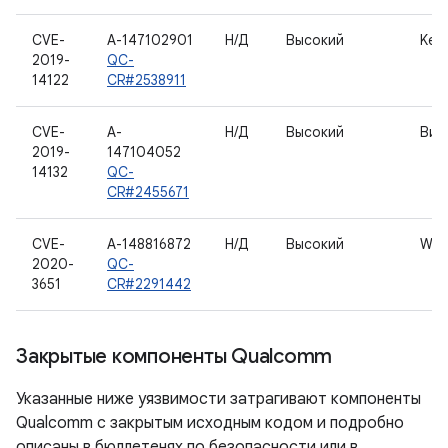
CVE-
A-147102901
Н/Д
Высокий
Kern
2019-
QC-
14122
CR#2538911
CVE-
A-
Н/Д
Высокий
Вид
2019-
147104052
14132
QC-
CR#2455671
CVE-
A-148816872
Н/Д
Высокий
WL
2020-
QC-
3651
CR#2291442
Закрытые компоненты Qualcomm
Указанные ниже уязвимости затрагивают компоненты
Qualcomm с закрытым исходным кодом и подробно
описаны в бюллетенях по безопасности или в