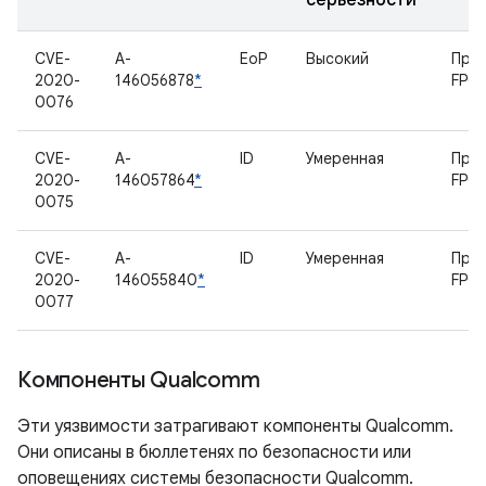
серьезности
CVE-
A-
EoP
Высокий
При
2020-
146056878
*
FPC I
0076
CVE-
A-
ID
Умеренная
При
2020-
146057864
*
FPC I
0075
CVE-
A-
ID
Умеренная
При
2020-
146055840
*
FPC I
0077
Компоненты Qualcomm
Эти уязвимости затрагивают компоненты Qualcomm.
Они описаны в бюллетенях по безопасности или
оповещениях системы безопасности Qualcomm.