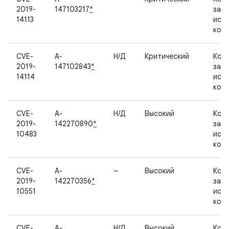
2019-
147103217
*
зак
14113
исх
код
CVE-
A-
Н/Д
Критический
Ком
2019-
147102843
*
зак
14114
исх
код
CVE-
A-
Н/Д
Высокий
Ком
2019-
142270890
*
зак
10483
исх
код
CVE-
A-
–
Высокий
Ком
2019-
142270356
*
зак
10551
исх
код
CVE-
A-
Н/Д
Высокий
Ком