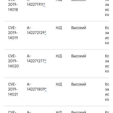
2019-
142271911
*
зак
14018
исх
код
CVE-
A-
Н/Д
Высокий
Ком
2019-
142272129
*
зак
14019
исх
код
CVE-
A-
Н/Д
Высокий
Ком
2019-
142271277
*
зак
14020
исх
код
CVE-
A-
Н/Д
Высокий
Ком
2019-
142271809
*
зак
14021
исх
код
CVE-
A-
Н/Д
Высокий
Ком