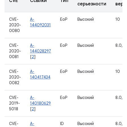
CVE
Ссылки
Тип
серьезности
верс
CVE-
A-
EoP
Высокий
10
2020-
144092031
0080
CVE-
A-
EoP
Высокий
8.0, 8.
2020-
144028297
0081
[
2
]
CVE-
A-
EoP
Высокий
10
2020-
140417434
0082
CVE-
A-
EoP
Высокий
8.0, 8.
2019-
140180629
5018
[
2
]
CVE-
A-
ID
Высокий
8.0, 8.