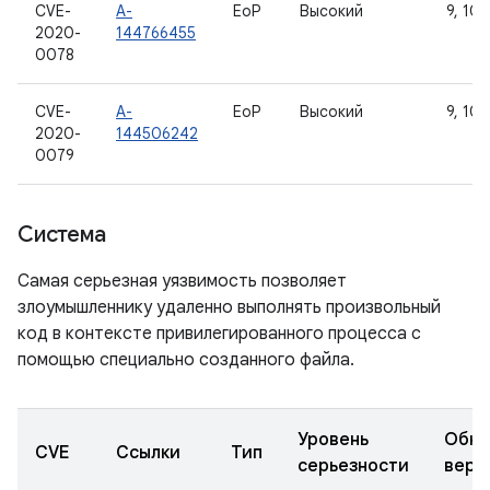
CVE-
A-
EoP
Высокий
9, 10
2020-
144766455
0078
CVE-
A-
EoP
Высокий
9, 10
2020-
144506242
0079
Система
Самая серьезная уязвимость позволяет
злоумышленнику удаленно выполнять произвольный
код в контексте привилегированного процесса с
помощью специально созданного файла.
Уровень
Обно
CVE
Ссылки
Тип
серьезности
верс