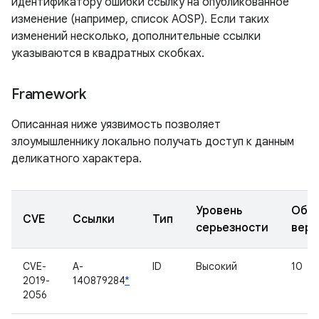
идентификатору ошибки ссылку на опубликованное
изменение (например, список AOSP). Если таких
изменений несколько, дополнительные ссылки
указываются в квадратных скобках.
Framework
Описанная ниже уязвимость позволяет
злоумышленнику локально получать доступ к данным
деликатного характера.
Уровень
Обн
CVE
Ссылки
Тип
серьезности
верс
CVE-
A-
ID
Высокий
10
2019-
140879284
*
2056