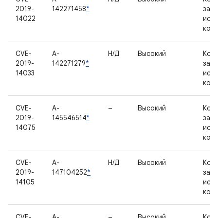
2019-
142271458
*
зак
14022
исх
код
CVE-
A-
Н/Д
Высокий
Ком
2019-
142271279
*
зак
14033
исх
код
CVE-
A-
–
Высокий
Ком
2019-
145546514
*
зак
14075
исх
код
CVE-
A-
Н/Д
Высокий
Ком
2019-
147104252
*
зак
14105
исх
код
CVE-
A-
–
Высокий
Ком