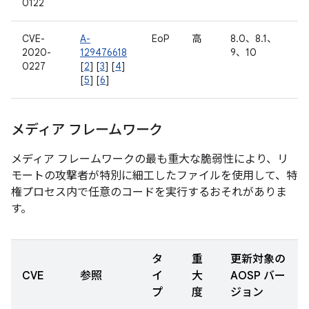
0122
CVE-
A-
EoP
高
8.0、8.1、
2020-
129476618
9、10
0227
[
2
] [
3
] [
4
]
[
5
] [
6
]
メディア フレームワーク
メディア フレームワークの最も重大な脆弱性により、リ
モートの攻撃者が特別に細工したファイルを使用して、特
権プロセス内で任意のコードを実行するおそれがありま
す。
タ
重
更新対象の
CVE
参照
イ
大
AOSP バー
プ
度
ジョン