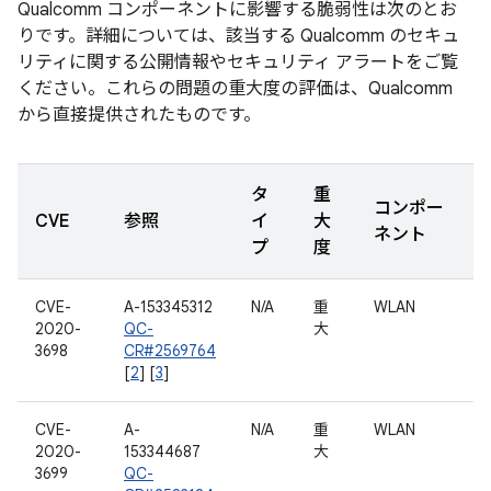
Qualcomm コンポーネントに影響する脆弱性は次のとお
りです。詳細については、該当する Qualcomm のセキュ
リティに関する公開情報やセキュリティ アラートをご覧
ください。これらの問題の重大度の評価は、Qualcomm
から直接提供されたものです。
タ
重
コンポー
CVE
参照
イ
大
ネント
プ
度
CVE-
A-153345312
N/A
重
WLAN
2020-
QC-
大
3698
CR#2569764
[
2
] [
3
]
CVE-
A-
N/A
重
WLAN
2020-
153344687
大
3699
QC-