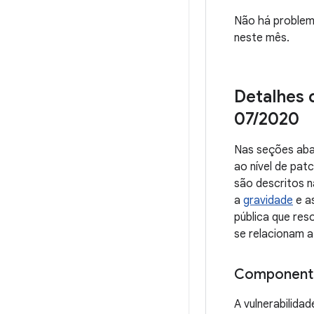
Não há problem
neste mês.
Detalhes 
07
/
2020
Nas seções aba
ao nível de pa
são descritos n
a
gravidade
e a
pública que re
se relacionam a
Component
A vulnerabilida