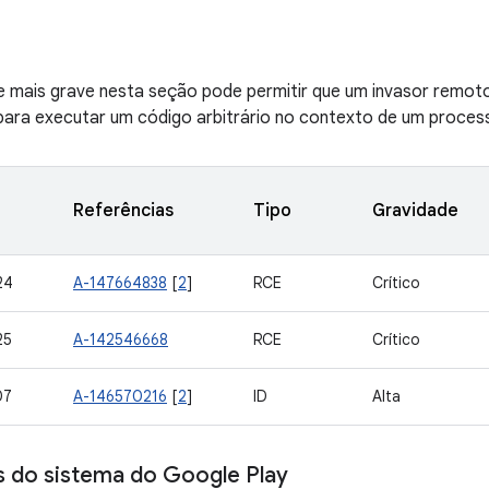
de mais grave nesta seção pode permitir que um invasor remot
ara executar um código arbitrário no contexto de um processo
Referências
Tipo
Gravidade
24
A-147664838
[
2
]
RCE
Crítico
25
A-142546668
RCE
Crítico
07
A-146570216
[
2
]
ID
Alta
s do sistema do Google Play