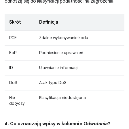
odnoszą się do klasyfikacji podatności na zagrożenia.
Skrót
Definicja
RCE
Zdalne wykonywanie kodu
EoP
Podniesienie uprawnień
ID
Ujawnianie informacji
DoS
Atak typu DoS
Nie
Klasyfikacja niedostępna
dotyczy
4. Co oznaczają wpisy w kolumnie
Odwołania
?