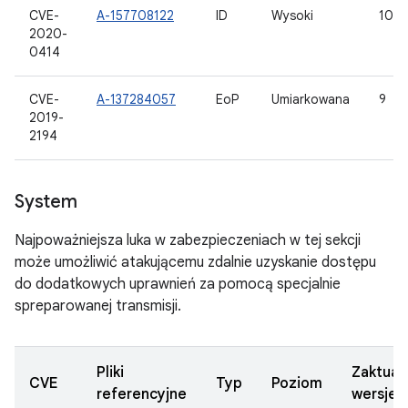
CVE-
A-157708122
ID
Wysoki
10, 1
2020-
0414
CVE-
A-137284057
EoP
Umiarkowana
9
2019-
2194
System
Najpoważniejsza luka w zabezpieczeniach w tej sekcji
może umożliwić atakującemu zdalnie uzyskanie dostępu
do dodatkowych uprawnień za pomocą specjalnie
spreparowanej transmisji.
Pliki
Zaktual
CVE
Typ
Poziom
referencyjne
wersje