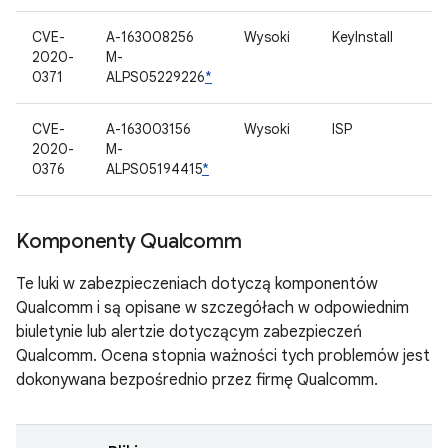
CVE-
A-163008256
Wysoki
KeyInstall
2020-
M-
0371
ALPS05229226
*
CVE-
A-163003156
Wysoki
ISP
2020-
M-
0376
ALPS05194415
*
Komponenty Qualcomm
Te luki w zabezpieczeniach dotyczą komponentów
Qualcomm i są opisane w szczegółach w odpowiednim
biuletynie lub alertzie dotyczącym zabezpieczeń
Qualcomm. Ocena stopnia ważności tych problemów jest
dokonywana bezpośrednio przez firmę Qualcomm.