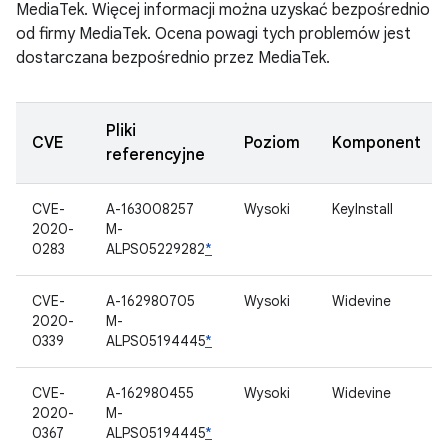
MediaTek. Więcej informacji można uzyskać bezpośrednio
od firmy MediaTek. Ocena powagi tych problemów jest
dostarczana bezpośrednio przez MediaTek.
Pliki
CVE
Poziom
Komponent
referencyjne
CVE-
A-163008257
Wysoki
KeyInstall
2020-
M-
0283
ALPS05229282
*
CVE-
A-162980705
Wysoki
Widevine
2020-
M-
0339
ALPS05194445
*
CVE-
A-162980455
Wysoki
Widevine
2020-
M-
0367
ALPS05194445
*