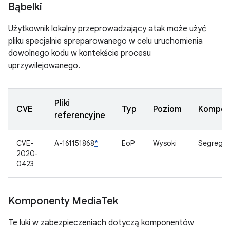
Bąbelki
Użytkownik lokalny przeprowadzający atak może użyć
pliku specjalnie spreparowanego w celu uruchomienia
dowolnego kodu w kontekście procesu
uprzywilejowanego.
Pliki
CVE
Typ
Poziom
Kompon
referencyjne
CVE-
A-161151868
*
EoP
Wysoki
Segregat
2020-
0423
Komponenty Media
Tek
Te luki w zabezpieczeniach dotyczą komponentów