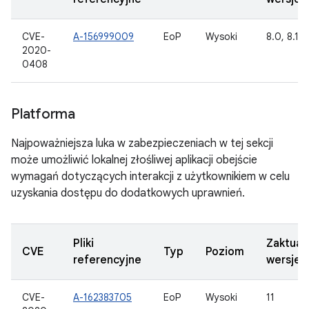
CVE-
A-156999009
EoP
Wysoki
8.0, 8.1, 9
2020-
0408
Platforma
Najpoważniejsza luka w zabezpieczeniach w tej sekcji
może umożliwić lokalnej złośliwej aplikacji obejście
wymagań dotyczących interakcji z użytkownikiem w celu
uzyskania dostępu do dodatkowych uprawnień.
Pliki
Zaktual
CVE
Typ
Poziom
referencyjne
wersje
CVE-
A-162383705
EoP
Wysoki
11