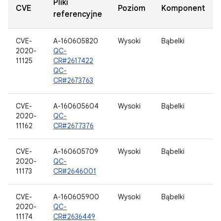
Pliki
CVE
Poziom
Komponent
referencyjne
CVE-
A-160605820
Wysoki
Bąbelki
2020-
QC-
11125
CR#2617422
QC-
CR#2673763
CVE-
A-160605604
Wysoki
Bąbelki
2020-
QC-
11162
CR#2677376
CVE-
A-160605709
Wysoki
Bąbelki
2020-
QC-
11173
CR#2646001
CVE-
A-160605900
Wysoki
Bąbelki
2020-
QC-
11174
CR#2636449