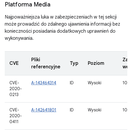
Platforma Media
Najpoważniejsza luka w zabezpieczeniach w tej sekcji
może prowadzić do zdalnego ujawnienia informacji bez
konieczności posiadania dodatkowych uprawnień do
wykonywania.
Pliki
Zak
CVE
Typ
Poziom
referencyjne
wer
CVE-
A-143464314
ID
Wysoki
10, 1
2020-
0213
CVE-
A-142641801
ID
Wysoki
10, 1
2020-
0411