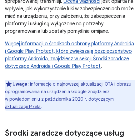
spreparowanej transmisji.
Ocena ważności
jest oparta na
wpływie, jaki wykorzystanie luki w zabezpieczeniach może
mieć na urządzeniu, przy założeniu, że zabezpieczenia
platformy i usługi są wyłączone na potrzeby
programowania lub zostały pomyślnie omijane.
Więcej informacji o
środkach ochrony platformy Androida
i Google Play Protect, które zwiększają bezpieczeństwo
platformy Androida, znajdziesz w sekcji Środki zaradcze
dotyczące Androida i Google Play Protect
.
Uwaga:
informacje o najnowszej aktualizacji OTA i obrazu
oprogramowania na urządzenia Google znajdziesz
w
powiadomieniu z października 2020 r. dotyczącym
aktualizacji Pixela
.
Środki zaradcze dotyczące usług