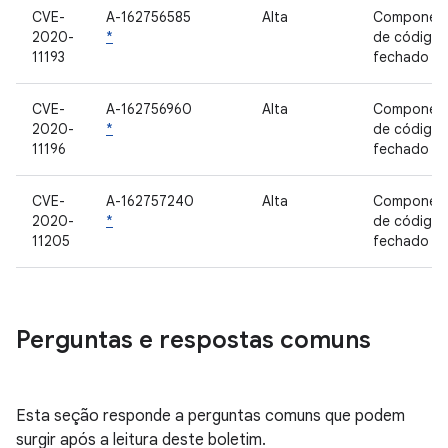
CVE-
A-162756585
Alta
Componen
2020-
*
de código
11193
fechado
CVE-
A-162756960
Alta
Componen
2020-
*
de código
11196
fechado
CVE-
A-162757240
Alta
Componen
2020-
*
de código
11205
fechado
Perguntas e respostas comuns
Esta seção responde a perguntas comuns que podem
surgir após a leitura deste boletim.