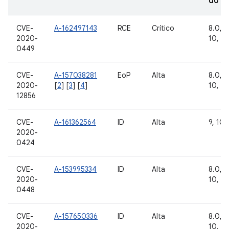
do A
CVE-
A-162497143
RCE
Crítico
8.0, 8.
2020-
10, 11
0449
CVE-
A-157038281
EoP
Alta
8.0, 8.
2020-
[
2
] [
3
] [
4
]
10, 11
12856
CVE-
A-161362564
ID
Alta
9, 10, 
2020-
0424
CVE-
A-153995334
ID
Alta
8.0, 8.
2020-
10, 11
0448
CVE-
A-157650336
ID
Alta
8.0, 8.
2020-
10, 11