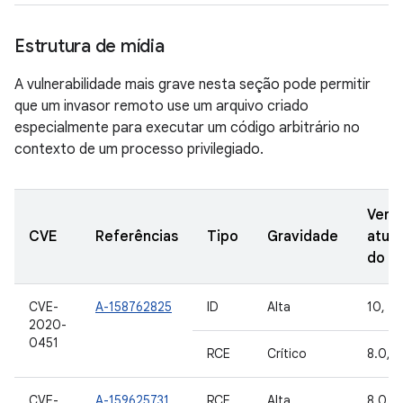
Estrutura de mídia
A vulnerabilidade mais grave nesta seção pode permitir
que um invasor remoto use um arquivo criado
especialmente para executar um código arbitrário no
contexto de um processo privilegiado.
Vers
CVE
Referências
Tipo
Gravidade
atual
do A
CVE-
A-158762825
ID
Alta
10, 11
2020-
0451
RCE
Crítico
8.0, 8
CVE-
A-159625731
RCE
Alta
8.0, 8.