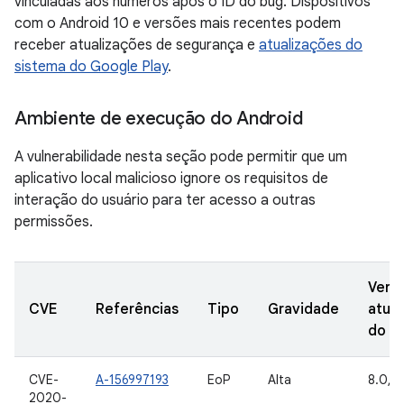
vinculadas aos números após o ID do bug. Dispositivos
com o Android 10 e versões mais recentes podem
receber atualizações de segurança e
atualizações do
sistema do Google Play
.
Ambiente de execução do Android
A vulnerabilidade nesta seção pode permitir que um
aplicativo local malicioso ignore os requisitos de
interação do usuário para ter acesso a outras
permissões.
Vers
CVE
Referências
Tipo
Gravidade
atual
do A
CVE-
A-156997193
EoP
Alta
8.0, 8
2020-