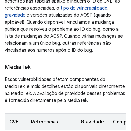
descritos nas tabelas abaixo e incluem o ID de CVE, as
referências associadas, o
tipo de vulnerabilidade
,
gravidade
e versões atualizadas do AOSP (quando
aplicável). Quando disponível, vinculamos a mudança
pública que resolveu o problema ao ID do bug, como a
lista de mudanças do AOSP. Quando várias mudanças se
relacionam a um único bug, outras referências são
vinculadas aos números após o ID do bug.
Media
Tek
Essas vulnerabilidades afetam componentes da
MediaTek, e mais detalhes estão disponíveis diretamente
na MediaTek. A avaliação de gravidade desses problemas
é fornecida diretamente pela MediaTek.
CVE
Referências
Gravidade
Compon