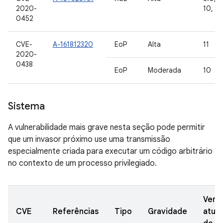
2020-
10, 11
0452
CVE-
A-161812320
EoP
Alta
11
2020-
0438
EoP
Moderada
10
Sistema
A vulnerabilidade mais grave nesta seção pode permitir
que um invasor próximo use uma transmissão
especialmente criada para executar um código arbitrário
no contexto de um processo privilegiado.
Vers
CVE
Referências
Tipo
Gravidade
atual