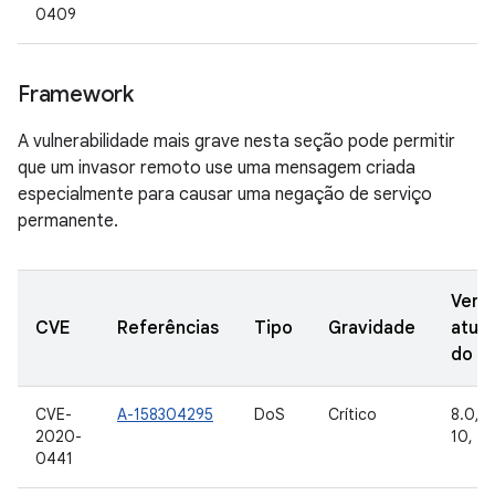
0409
Framework
A vulnerabilidade mais grave nesta seção pode permitir
que um invasor remoto use uma mensagem criada
especialmente para causar uma negação de serviço
permanente.
Vers
CVE
Referências
Tipo
Gravidade
atual
do A
CVE-
A-158304295
DoS
Crítico
8.0, 8.
2020-
10, 11
0441