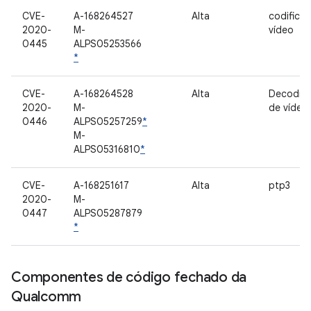
CVE-
A-168264527
Alta
codifica
2020-
M-
vídeo
0445
ALPS05253566
*
CVE-
A-168264528
Alta
Decodifi
2020-
M-
de vídeo
0446
ALPS05257259
*
M-
ALPS05316810
*
CVE-
A-168251617
Alta
ptp3
2020-
M-
0447
ALPS05287879
*
Componentes de código fechado da
Qualcomm