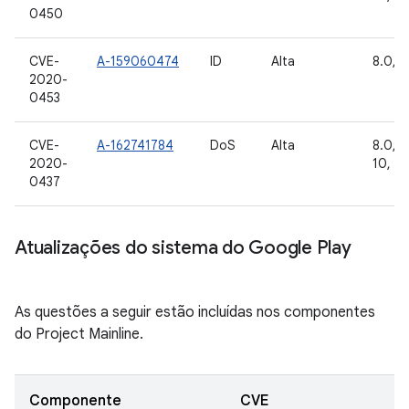
0450
CVE-
A-159060474
ID
Alta
8.0, 8
2020-
0453
CVE-
A-162741784
DoS
Alta
8.0, 8.
2020-
10, 11
0437
Atualizações do sistema do Google Play
As questões a seguir estão incluídas nos componentes
do Project Mainline.
Componente
CVE