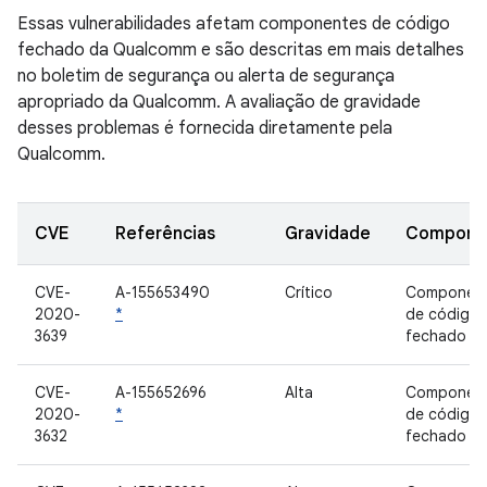
Essas vulnerabilidades afetam componentes de código
fechado da Qualcomm e são descritas em mais detalhes
no boletim de segurança ou alerta de segurança
apropriado da Qualcomm. A avaliação de gravidade
desses problemas é fornecida diretamente pela
Qualcomm.
CVE
Referências
Gravidade
Compone
CVE-
A-155653490
Crítico
Componen
2020-
*
de código
3639
fechado
CVE-
A-155652696
Alta
Componen
2020-
*
de código
3632
fechado