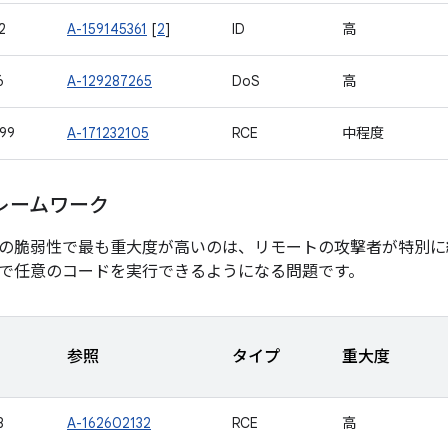
2
A-159145361
[
2
]
ID
高
6
A-129287265
DoS
高
99
A-171232105
RCE
中程度
レームワーク
の脆弱性で最も重大度が高いのは、リモートの攻撃者が特別に
で任意のコードを実行できるようになる問題です。
参照
タイプ
重大度
8
A-162602132
RCE
高