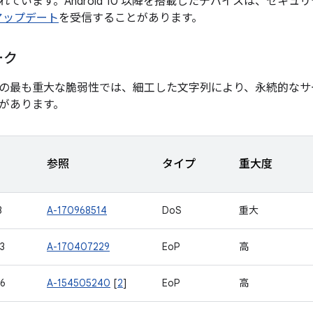
ています。Android 10 以降を搭載したデバイスは、セキュ
 アップデート
を受信することがあります。
ーク
の最も重大な脆弱性では、細工した文字列により、永続的なサ
があります。
参照
タイプ
重大度
3
A-170968514
DoS
重大
3
A-170407229
EoP
高
6
A-154505240
[
2
]
EoP
高