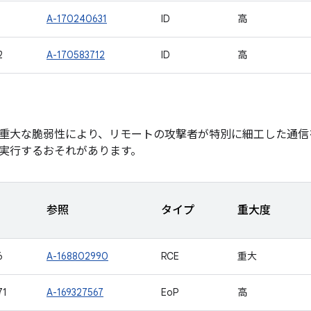
1
A-170240631
ID
高
2
A-170583712
ID
高
重大な脆弱性により、リモートの攻撃者が特別に細工した通信
実行するおそれがあります。
参照
タイプ
重大度
6
A-168802990
RCE
重大
71
A-169327567
EoP
高