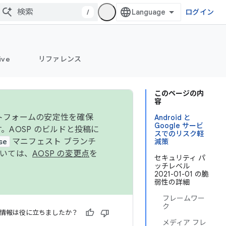
/
ログイン
ive
リファレンス
このページの内
容
ットフォームの安定性を確保
Android と
Google サービ
す。AOSP のビルドと投稿に
スでのリスク軽
se
マニフェスト ブランチ
減策
ついては、
AOSP の変更点
を
セキュリティ パ
ッチレベル
2021-01-01 の脆
弱性の詳細
フレームワー
ク
情報は役に立ちましたか？
メディア フレ