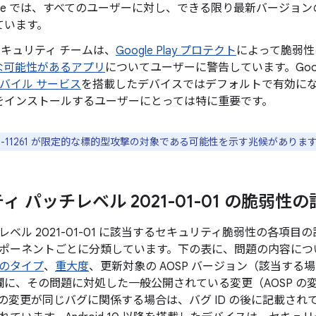
gle では、すべてのユーザーに対し、できる限り最新バージョンの 
ています。
d セキュリティ チームは、
Google Play プロテクト
によって脆弱性
な可能性があるアプリ
についてユーザーに警告しています。Googl
 モバイル サービス
を搭載したデバイスではデフォルトで有効になってお
をインストールするユーザーにとっては特に重要です。
2020-11261 が限定的な標的型攻撃の対象である可能性を示す兆候がありま
 パッチレベル 2021-01-01 の脆弱性
ベル 2021-01-01 に該当するセキュリティ脆弱性の各項
ポーネントごとに分類しています。下の表に、問題の内容について
のタイプ
、
重大度
、更新対象の AOSP バージョン（該当す
 の欄に、その問題に対処した一般公開されている変更（AOSP 
の変更が同じバグに関係する場合は、バグ ID の後に記載され