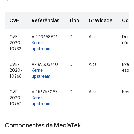
CVE
Referências
Tipo
Gravidade
Com
CVE-
A-170658976
ID
Alta
Dump
2020-
Kernel
núcle
10732
upstream
CVE-
A-169505740
ID
Alta
Execu
2020-
Kernel
espec
10766
upstream
CVE-
A-156766097
ID
Alta
Kernel
2020-
Kernel
10767
upstream
Componentes da Media
Tek