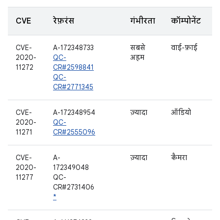
CVE
रेफ़रंस
गंभीरता
कॉम्पोनेंट
CVE-
A-172348733
सबसे
वाई-फ़ाई
2020-
QC-
अहम
11272
CR#2598841
QC-
CR#2771345
CVE-
A-172348954
ज़्यादा
ऑडियो
2020-
QC-
11271
CR#2555096
CVE-
A-
ज़्यादा
कैमरा
2020-
172349048
11277
QC-
CR#2731406
*