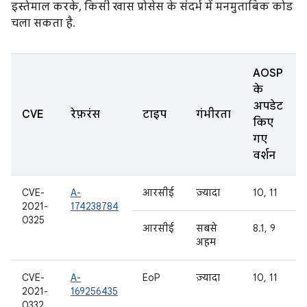
इस्तेमाल करके, किसी खास प्रोसेस के संदर्भ में मनमुताबिक कोड
चला सकता है.
AOSP
के
अपडेट
CVE
रेफ़रंस
टाइप
गंभीरता
किए
गए
वर्शन
CVE-
A-
आरसीई
ज़्यादा
10, 11
2021-
174238784
0325
आरसीई
सबसे
8.1, 9
अहम
CVE-
A-
EoP
ज़्यादा
10, 11
2021-
169256435
0332