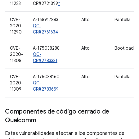
11223
CR#2721399
*
CVE-
A-168917883
Alto
Pantalla
2020-
QC-
11290
CR#2761634
CVE-
A-175038288
Alto
Bootloader
2020-
QC-
11308
CR#2783331
CVE-
A-175038160
Alto
Pantalla
2020-
QC-
11309
CR#2783659
Componentes de código cerrado de
Qualcomm
Estas vulnerabilidades afectan a los componentes de