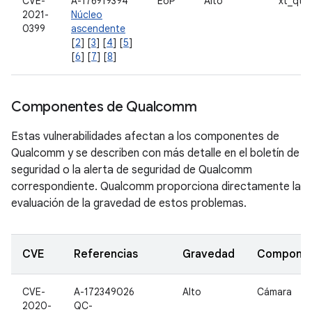
CVE-
A-176919394
EoP
Alto
xt_qta
2021-
Núcleo
0399
ascendente
[
2
] [
3
] [
4
] [
5
]
[
6
] [
7
] [
8
]
Componentes de Qualcomm
Estas vulnerabilidades afectan a los componentes de
Qualcomm y se describen con más detalle en el boletín de
seguridad o la alerta de seguridad de Qualcomm
correspondiente. Qualcomm proporciona directamente la
evaluación de la gravedad de estos problemas.
CVE
Referencias
Gravedad
Compone
CVE-
A-172349026
Alto
Cámara
2020-
QC-