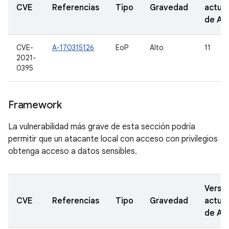
CVE
Referencias
Tipo
Gravedad
actual
de A
CVE-
A-170315126
EoP
Alto
11
2021-
0395
Framework
La vulnerabilidad más grave de esta sección podría
permitir que un atacante local con acceso con privilegios
obtenga acceso a datos sensibles.
Versi
CVE
Referencias
Tipo
Gravedad
actual
de A