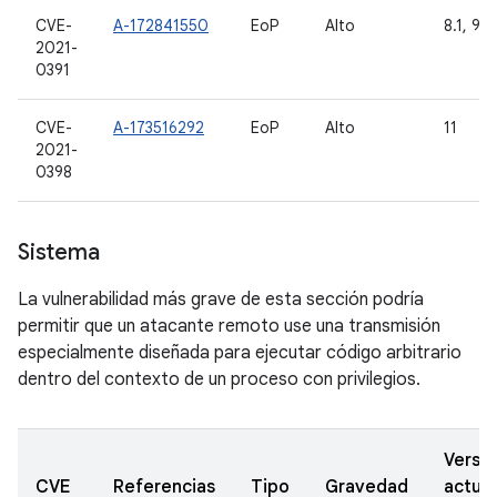
CVE-
A-172841550
EoP
Alto
8.1, 9, 
2021-
0391
CVE-
A-173516292
EoP
Alto
11
2021-
0398
Sistema
La vulnerabilidad más grave de esta sección podría
permitir que un atacante remoto use una transmisión
especialmente diseñada para ejecutar código arbitrario
dentro del contexto de un proceso con privilegios.
Versi
CVE
Referencias
Tipo
Gravedad
actual