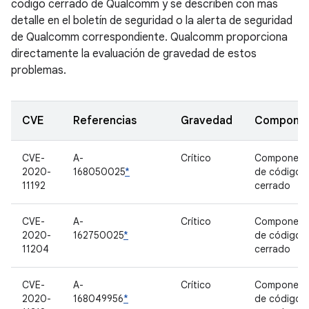
código cerrado de Qualcomm y se describen con más
detalle en el boletín de seguridad o la alerta de seguridad
de Qualcomm correspondiente. Qualcomm proporciona
directamente la evaluación de gravedad de estos
problemas.
CVE
Referencias
Gravedad
Compone
CVE-
A-
Crítico
Component
2020-
168050025
*
de código
11192
cerrado
CVE-
A-
Crítico
Component
2020-
162750025
*
de código
11204
cerrado
CVE-
A-
Crítico
Component
2020-
168049956
*
de código