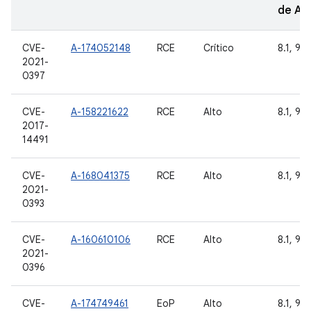
de A
CVE-
A-174052148
RCE
Crítico
8.1, 9, 
2021-
0397
CVE-
A-158221622
RCE
Alto
8.1, 9, 
2017-
14491
CVE-
A-168041375
RCE
Alto
8.1, 9, 
2021-
0393
CVE-
A-160610106
RCE
Alto
8.1, 9, 
2021-
0396
CVE-
A-174749461
EoP
Alto
8.1, 9, 