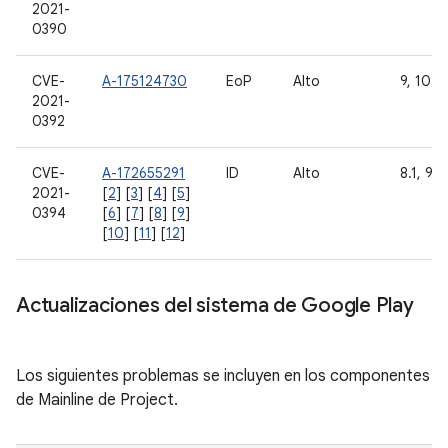
2021-
0390
CVE-
A-175124730
EoP
Alto
9, 10 y 
2021-
0392
CVE-
A-172655291
ID
Alto
8.1, 9, 
2021-
[
2
] [
3
] [
4
] [
5
]
0394
[
6
] [
7
] [
8
] [
9
]
[
10
] [
11
] [
12
]
Actualizaciones del sistema de Google Play
Los siguientes problemas se incluyen en los componentes
de Mainline de Project.