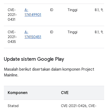
CVE-
A-
ID
Tinggi
8.1, 9, 10
2021-
174149901
0431
CVE-
A-
ID
Tinggi
8.1, 9, 10
2021-
174150451
0435
Update sistem Google Play
Masalah berikut disertakan dalam komponen Project
Mainline.
Komponen
CVE
Statsd
CVE-2021-0426, CVE-