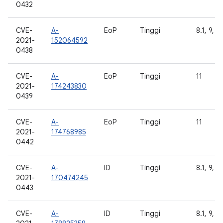
0432
CVE-
A-
EoP
Tinggi
8.1, 9, 1
2021-
152064592
0438
CVE-
A-
EoP
Tinggi
11
2021-
174243830
0439
CVE-
A-
EoP
Tinggi
11
2021-
174768985
0442
CVE-
A-
ID
Tinggi
8.1, 9, 1
2021-
170474245
0443
CVE-
A-
ID
Tinggi
8.1, 9, 1