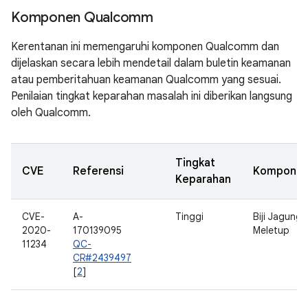
Komponen Qualcomm
Kerentanan ini memengaruhi komponen Qualcomm dan
dijelaskan secara lebih mendetail dalam buletin keamanan
atau pemberitahuan keamanan Qualcomm yang sesuai.
Penilaian tingkat keparahan masalah ini diberikan langsung
oleh Qualcomm.
Tingkat
CVE
Referensi
Kompone
Keparahan
CVE-
A-
Tinggi
Biji Jagung
2020-
170139095
Meletup
11234
QC-
CR#2439497
[
2
]