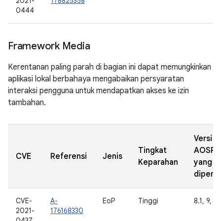
2021-
178825358
0444
Framework Media
Kerentanan paling parah di bagian ini dapat memungkinkan
aplikasi lokal berbahaya mengabaikan persyaratan
interaksi pengguna untuk mendapatkan akses ke izin
tambahan.
Versi
Tingkat
AOSP
CVE
Referensi
Jenis
Keparahan
yang
diperba
CVE-
A-
EoP
Tinggi
8.1, 9, 10
2021-
176168330
0437