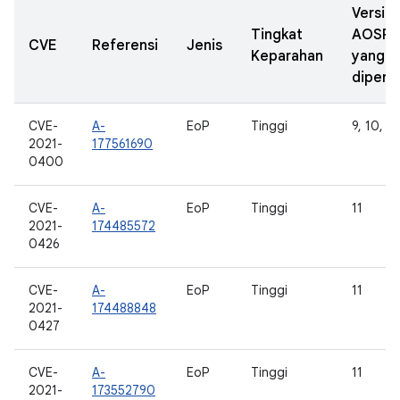
Versi
Tingkat
AOSP
CVE
Referensi
Jenis
Keparahan
yang
diperb
CVE-
A-
EoP
Tinggi
9, 10, 11
2021-
177561690
0400
CVE-
A-
EoP
Tinggi
11
2021-
174485572
0426
CVE-
A-
EoP
Tinggi
11
2021-
174488848
0427
CVE-
A-
EoP
Tinggi
11
2021-
173552790