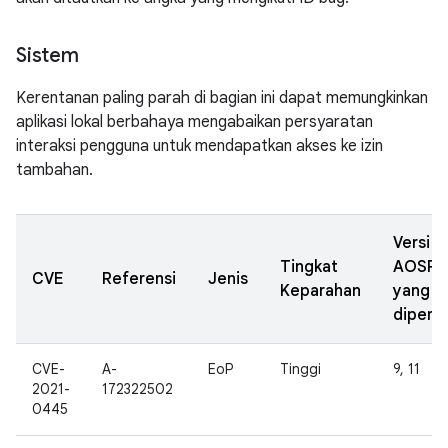
Sistem
Kerentanan paling parah di bagian ini dapat memungkinkan
aplikasi lokal berbahaya mengabaikan persyaratan
interaksi pengguna untuk mendapatkan akses ke izin
tambahan.
Versi
Tingkat
AOSP
CVE
Referensi
Jenis
Keparahan
yang
diperba
CVE-
A-
EoP
Tinggi
9, 11
2021-
172322502
0445