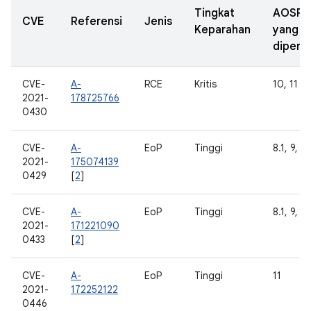
Tingkat
AOSP
CVE
Referensi
Jenis
Keparahan
yang
diperba
CVE-
A-
RCE
Kritis
10, 11
2021-
178725766
0430
CVE-
A-
EoP
Tinggi
8.1, 9, 10
2021-
175074139
0429
[
2
]
CVE-
A-
EoP
Tinggi
8.1, 9, 10
2021-
171221090
0433
[
2
]
CVE-
A-
EoP
Tinggi
11
2021-
172252122
0446