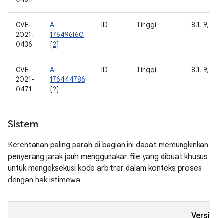
CVE-
A-
ID
Tinggi
8.1, 9, 10
2021-
176496160
0436
[
2
]
CVE-
A-
ID
Tinggi
8.1, 9, 10
2021-
176444786
0471
[
2
]
Sistem
Kerentanan paling parah di bagian ini dapat memungkinkan
penyerang jarak jauh menggunakan file yang dibuat khusus
untuk mengeksekusi kode arbitrer dalam konteks proses
dengan hak istimewa.
Versi