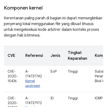
Komponen kernel
Kerentanan paling parah di bagian ini dapat memungkinkan
penyerang lokal menggunakan file yang dibuat khusus
untuk mengeksekusi kode arbitrer dalam konteks proses
dengan hak istimewa.
Tingkat
CVE
Referensi
Jenis
Komp
Keparahan
CVE-
A-
EoP
Tinggi
Subsis
2020-
174737742
Perang
15436
Kernel
Blok Ke
upstream
CVE-
A-
ID
Tinggi
ICMP
2020-
174737972