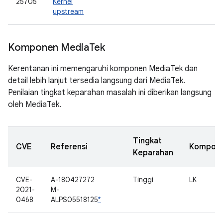
25705
Kernel
upstream
Komponen Media
Tek
Kerentanan ini memengaruhi komponen MediaTek dan
detail lebih lanjut tersedia langsung dari MediaTek.
Penilaian tingkat keparahan masalah ini diberikan langsung
oleh MediaTek.
Tingkat
CVE
Referensi
Kompon
Keparahan
CVE-
A-180427272
Tinggi
LK
2021-
M-
0468
ALPS05518125
*