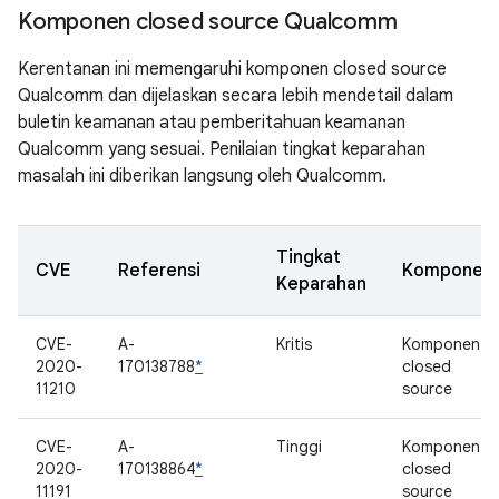
Komponen closed source Qualcomm
Kerentanan ini memengaruhi komponen closed source
Qualcomm dan dijelaskan secara lebih mendetail dalam
buletin keamanan atau pemberitahuan keamanan
Qualcomm yang sesuai. Penilaian tingkat keparahan
masalah ini diberikan langsung oleh Qualcomm.
Tingkat
CVE
Referensi
Komponen
Keparahan
CVE-
A-
Kritis
Komponen
2020-
170138788
*
closed
11210
source
CVE-
A-
Tinggi
Komponen
2020-
170138864
*
closed
11191
source