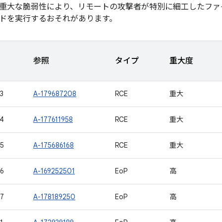
重大な脆弱性により、リモートの攻撃者が特別に細工したファ
ドを実行するおそれがあります。
参照
タイプ
重大度
3
A-179687208
RCE
重大
4
A-177611958
RCE
重大
5
A-175686168
RCE
重大
6
A-169252501
EoP
高
7
A-178189250
EoP
高