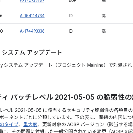
1
A-172939189
EoP
高
6
A-154114734
ID
高
80
A-174493336
ID
高
lay システム アップデート
 Play システム アップデート（プロジェクト Mainline）で
 パッチレベル 2021-05-05 の脆弱性
ベル 2021-05-05 に該当するセキュリティ脆弱性の各項
ポーネントごとに分類しています。下の表に、問題の内容について
のタイプ
、
重大度
、更新対象の AOSP バージョン（該当す
 の欄に、その問題に対処した一般公開されている変更（AOSP 