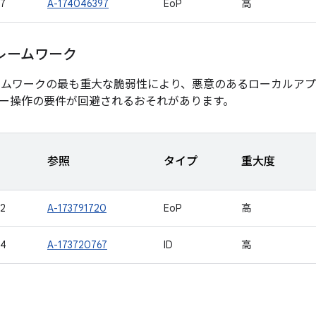
7
A-174046397
EoP
高
レームワーク
ームワークの最も重大な脆弱性により、悪意のあるローカルア
ー操作の要件が回避されるおそれがあります。
参照
タイプ
重大度
2
A-173791720
EoP
高
84
A-173720767
ID
高