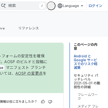
/
ログイン
ive
リファレンス
このページの内
容
ットフォームの安定性を確保
Android と
Google サービ
す。AOSP のビルドと投稿に
スでのリスク軽
se
マニフェスト ブランチ
減策
ついては、
AOSP の変更点
を
セキュリティ パ
ッチレベル
2021-05-01 の脆
弱性の詳細
フレームワー
ク
情報は役に立ちましたか？
メディア フレ