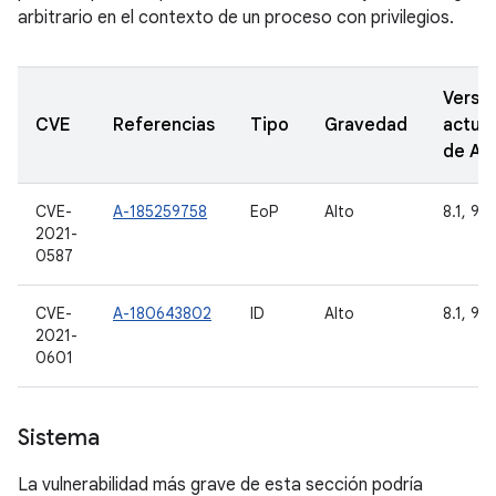
arbitrario en el contexto de un proceso con privilegios.
Versi
CVE
Referencias
Tipo
Gravedad
actual
de A
CVE-
A-185259758
EoP
Alto
8.1, 9, 
2021-
0587
CVE-
A-180643802
ID
Alto
8.1, 9, 
2021-
0601
Sistema
La vulnerabilidad más grave de esta sección podría