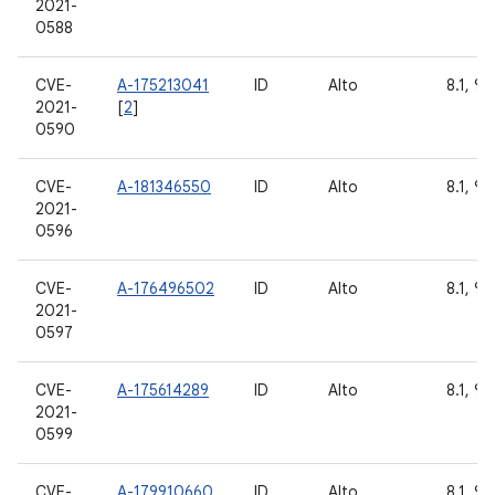
2021-
0588
CVE-
A-175213041
ID
Alto
8.1, 9,
2021-
[
2
]
0590
CVE-
A-181346550
ID
Alto
8.1, 9,
2021-
0596
CVE-
A-176496502
ID
Alto
8.1, 9,
2021-
0597
CVE-
A-175614289
ID
Alto
8.1, 9,
2021-
0599
CVE-
A-179910660
ID
Alto
8.1, 9,