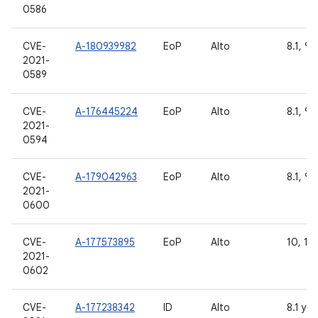
0586
CVE-
A-180939982
EoP
Alto
8.1, 9,
2021-
0589
CVE-
A-176445224
EoP
Alto
8.1, 9,
2021-
0594
CVE-
A-179042963
EoP
Alto
8.1, 9,
2021-
0600
CVE-
A-177573895
EoP
Alto
10, 11
2021-
0602
CVE-
A-177238342
ID
Alto
8.1 y 9