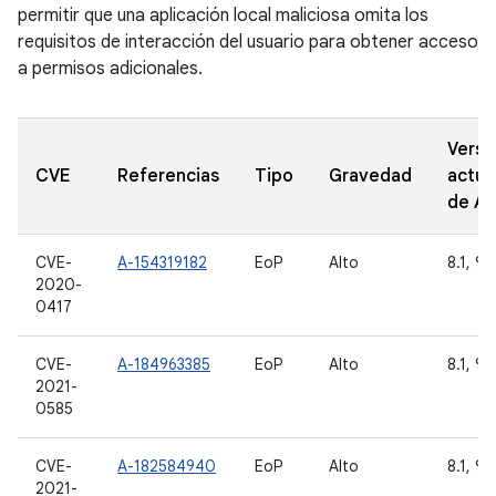
permitir que una aplicación local maliciosa omita los
requisitos de interacción del usuario para obtener acceso
a permisos adicionales.
Versi
CVE
Referencias
Tipo
Gravedad
actua
de A
CVE-
A-154319182
EoP
Alto
8.1, 9 
2020-
0417
CVE-
A-184963385
EoP
Alto
8.1, 9,
2021-
0585
CVE-
A-182584940
EoP
Alto
8.1, 9,
2021-