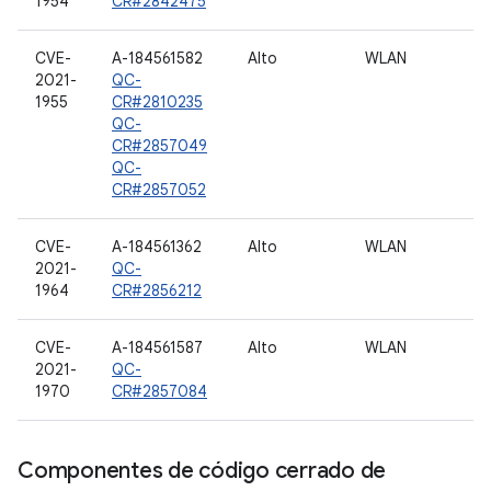
1954
CR#2842475
CVE-
A-184561582
Alto
WLAN
2021-
QC-
1955
CR#2810235
QC-
CR#2857049
QC-
CR#2857052
CVE-
A-184561362
Alto
WLAN
2021-
QC-
1964
CR#2856212
CVE-
A-184561587
Alto
WLAN
2021-
QC-
1970
CR#2857084
Componentes de código cerrado de