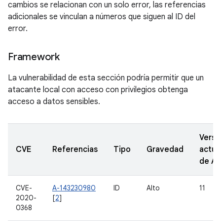
cambios se relacionan con un solo error, las referencias
adicionales se vinculan a números que siguen al ID del
error.
Framework
La vulnerabilidad de esta sección podría permitir que un
atacante local con acceso con privilegios obtenga
acceso a datos sensibles.
Versi
CVE
Referencias
Tipo
Gravedad
actua
de A
CVE-
A-143230980
ID
Alto
11
2020-
[
2
]
0368