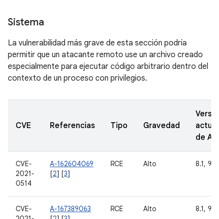
Sistema
La vulnerabilidad más grave de esta sección podría
permitir que un atacante remoto use un archivo creado
especialmente para ejecutar código arbitrario dentro del
contexto de un proceso con privilegios.
Versi
CVE
Referencias
Tipo
Gravedad
actual
de A
CVE-
A-162604069
RCE
Alto
8.1, 9, 
2021-
[
2
] [
3
]
0514
CVE-
A-167389063
RCE
Alto
8.1, 9, 
2021-
[
2
] [
3
]