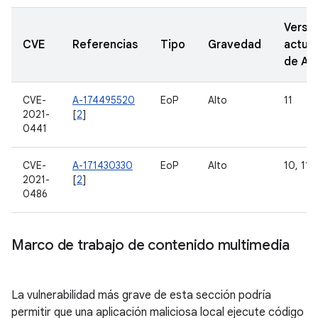
Versi
CVE
Referencias
Tipo
Gravedad
actual
de A
CVE-
A-174495520
EoP
Alto
11
2021-
[
2
]
0441
CVE-
A-171430330
EoP
Alto
10, 11
2021-
[
2
]
0486
Marco de trabajo de contenido multimedia
La vulnerabilidad más grave de esta sección podría
permitir que una aplicación maliciosa local ejecute código