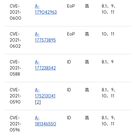
CVE-
A-
EoP
高
8.1、9、
2021-
179042963
10、11
0600
CVE-
A-
EoP
高
10、11
2021-
177573895
0602
CVE-
A-
ID
高
8.1、9
2021-
177238342
0588
CVE-
A-
ID
高
8.1、9、
2021-
175213041
10、11
0590
[
2
]
CVE-
A-
ID
高
8.1、9、
2021-
181346550
10、11
0596