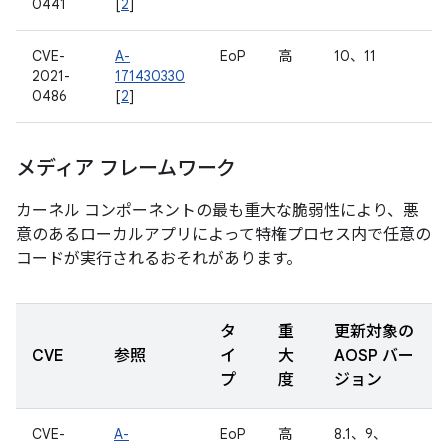
0441
[
2
]
CVE-
A-
EoP
高
10、11
2021-
171430330
0486
[
2
]
メディア フレームワーク
カーネル コンポーネントの最も重大な脆弱性により、悪
意のあるローカルアプリによって特権プロセス内で任意の
コードが実行されるおそれがあります。
タ
重
更新対象の
CVE
参照
イ
大
AOSP バー
プ
度
ジョン
CVE-
A-
EoP
高
8.1、9、