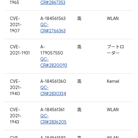
1965
CR#2867353
CVE-
A-184561563
高
WLAN
2021-
QC-
1907
CR#2766363
CVE-
A-
高
ブートロ
2021-1931
179057550
ーダー
QC-
CR#2820093
CVE-
A-184561360
高
Kernel
2021-
QC-
1940
CR#2830334
CVE-
A-184561361
高
WLAN
2021-
QC-
1943
CR#2836205