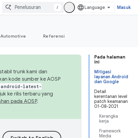
/
Masuk
Automotive
Referensi
Pada halaman
ini
abil trunk kami dan
Mitigasi
layanan Android
sikan kode sumber ke AOSP
dan Google
android-latest-
Detail
uk ke rilis terbaru yang
kerentanan level
ahan pada AOSP
.
patch keamanan
01-08-2021
Kerangka
kerja
Framework
Media