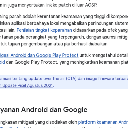
tin ini juga menyertakan link ke patch di luar AOSP.
aling parah adalah kerentanan keamanan yang tinggi di kompo
kan aplikasi berbahaya lokal mengabaikan perlindungan sistem
kasi lain.
Penilaian tingkat keparahan
didasarkan pada efek yang 
entanan pada perangkat yang terpengaruh, dengan asumsi mitig
ntuk tujuan pengembangan atau jika berhasil diabaikan.
tigasi Android dan Google Play Protect
untuk mengetahui detai
oid
dan Google Play Protect, yang meningkatkan keamanan plat
formasi tentang update over the air (OTA) dan image firmware terba
in Update Pixel Agustus 2021
.
layanan Android dan Google
ringkasan mitigasi yang disediakan oleh
platform keamanan Andr