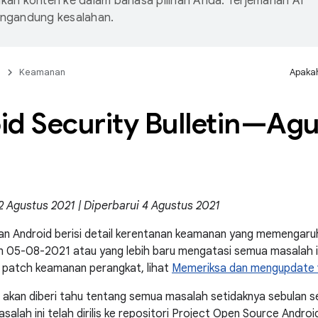
an konten ke dalam bahasa pilihan Anda. Terjemahan AI
ngandung kesalahan.
n
Keamanan
Apakah
id Security Bulletin—Agu
2 Agustus 2021 | Diperbarui 4 Agustus 2021
n Android berisi detail kerentanan keamanan yang memengaruh
 05-08-2021 atau yang lebih baru mengatasi semua masalah in
 patch keamanan perangkat, lihat
Memeriksa dan mengupdate v
 akan diberi tahu tentang semua masalah setidaknya sebulan s
alah ini telah dirilis ke repositori Project Open Source Androi