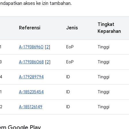
ndapatkan akses ke izin tambahan.
Tingkat
Referensi
Jenis
Keparahan
1
A-179386960
[
2
]
EoP
Tinggi
3
A-179386068
[
2
]
EoP
Tinggi
4
A-179289794
ID
Tinggi
1
A-185235454
ID
Tinggi
2
A-185126149
ID
Tinggi
em Google Play