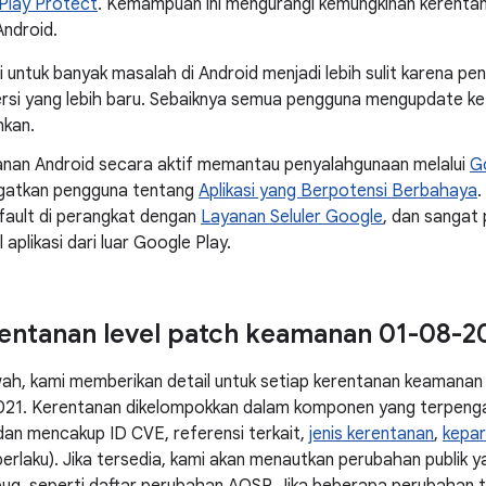
Play Protect
. Kemampuan ini mengurangi kemungkinan kerenta
Android.
i untuk banyak masalah di Android menjadi lebih sulit karena p
rsi yang lebih baru. Sebaiknya semua pengguna mengupdate ke v
kan.
nan Android secara aktif memantau penyalahgunaan melalui
G
gatkan pengguna tentang
Aplikasi yang Berpotensi Berbahaya
.
fault di perangkat dengan
Layanan Seluler Google
, dan sangat
 aplikasi dari luar Google Play.
rentanan level patch keamanan 01-08-2
wah, kami memberikan detail untuk setiap kerentanan keamanan 
21. Kerentanan dikelompokkan dalam komponen yang terpengar
dan mencakup ID CVE, referensi terkait,
jenis kerentanan
,
kepa
a berlaku). Jika tersedia, kami akan menautkan perubahan publik