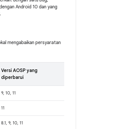
erkait dengan satu bug,
 dengan Android 10 dan yang
.
lokal mengabaikan persyaratan
Versi AOSP yang
diperbarui
9, 10, 11
11
8.1, 9, 10, 11