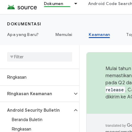
Dokumen
Android Code Searc
DOKUMENTASI
Apa yang Baru?
Memulai
Keamanan
To
Mulai tahun
memastikan 
Ringkasan
pada Q2 da
release
. 
Ringkasan Keamanan
dikirim ke 
Android Security Bulletin
Beranda Buletin
Ringkasan