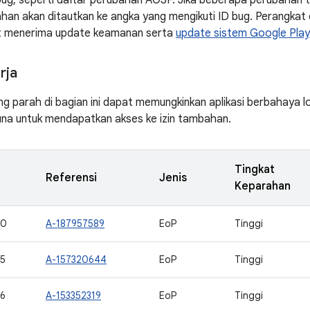
bug, seperti daftar perubahan AOSP. Jika beberapa perubahan t
han akan ditautkan ke angka yang mengikuti ID bug. Perangkat
at menerima update keamanan serta
update sistem Google Play
rja
ng parah di bagian ini dapat memungkinkan aplikasi berbahaya 
una untuk mendapatkan akses ke izin tambahan.
Tingkat
Referensi
Jenis
Keparahan
40
A-187957589
EoP
Tinggi
5
A-157320644
EoP
Tinggi
6
A-153352319
EoP
Tinggi