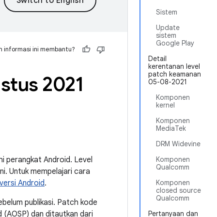
Sistem
Update
sistem
Google Play
 informasi ini membantu?
Detail
kerentanan level
patch keamanan
stus 2021
05-08-2021
Komponen
kernel
Komponen
MediaTek
DRM Widevine
i perangkat Android. Level
Komponen
Qualcomm
i. Untuk mempelajari cara
ersi Android
.
Komponen
closed source
Qualcomm
ebelum publikasi. Patch kode
d (AOSP) dan ditautkan dari
Pertanyaan dan