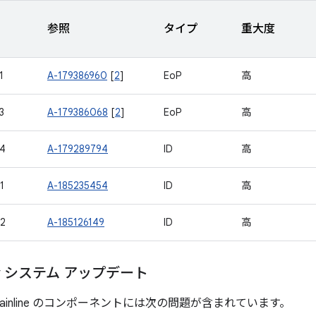
参照
タイプ
重大度
1
A-179386960
[
2
]
EoP
高
3
A-179386068
[
2
]
EoP
高
4
A-179289794
ID
高
1
A-185235454
ID
高
2
A-185126149
ID
高
lay システム アップデート
ainline のコンポーネントには次の問題が含まれています。