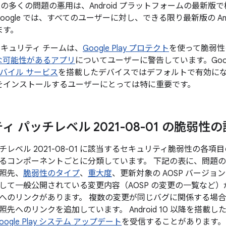
id 上の多くの問題の悪用は、Android プラットフォームの最
oogle では、すべてのユーザーに対し、できる限り最新版の An
ます。
d セキュリティ チームは、
Google Play プロテクト
を使って脆弱性
な可能性があるアプリ
についてユーザーに警告しています。Googl
 モバイル サービス
を搭載したデバイスではデフォルトで有効になってお
をインストールするユーザーにとっては特に重要です。
 パッチレベル 2021-08-01 の脆弱性
レベル 2021-08-01 に該当するセキュリティ脆弱性の各
るコンポーネントごとに分類しています。 下記の表に、問題の
参照先、
脆弱性のタイプ
、
重大度
、更新対象の AOSP バージ
して一般公開されている変更内容（AOSP の変更の一覧など）が
へのリンクがあります。 複数の変更が同じバグに関係する場合は
先へのリンクを追加しています。 Android 10 以降を搭載
oogle Play システム アップデート
を受信することがあります。