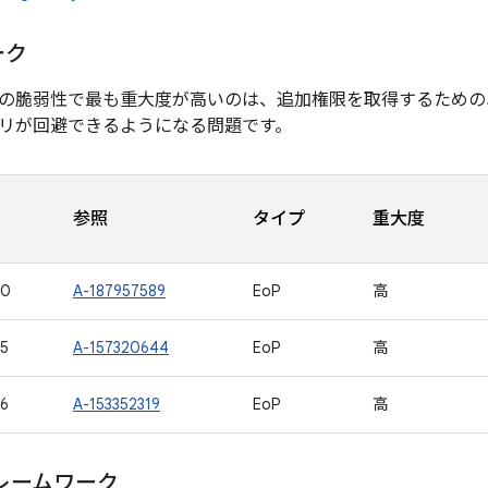
ーク
の脆弱性で最も重大度が高いのは、追加権限を取得するための
リが回避できるようになる問題です。
参照
タイプ
重大度
40
A-187957589
EoP
高
5
A-157320644
EoP
高
6
A-153352319
EoP
高
レームワーク