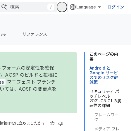
/
ログイン
ive
リファレンス
このページの内
容
ットフォームの安定性を確保
Android と
Google サービ
す。AOSP のビルドと投稿に
スでのリスク軽
se
マニフェスト ブランチ
減策
ついては、
AOSP の変更点
を
セキュリティ パ
ッチレベル
2021-08-01 の脆
弱性の詳細
フレームワー
ク
情報は役に立ちましたか？
メディア フレ