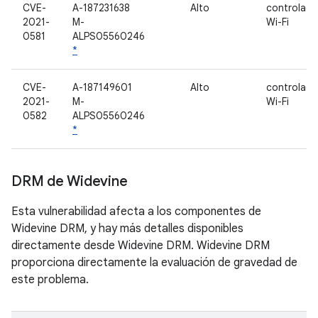
CVE-
A-187231638
Alto
controlado
2021-
M-
Wi-Fi
0581
ALPS05560246
*
CVE-
A-187149601
Alto
controlado
2021-
M-
Wi-Fi
0582
ALPS05560246
*
DRM de Widevine
Esta vulnerabilidad afecta a los componentes de
Widevine DRM, y hay más detalles disponibles
directamente desde Widevine DRM. Widevine DRM
proporciona directamente la evaluación de gravedad de
este problema.