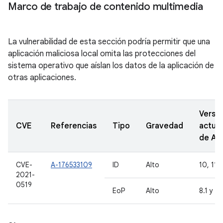
Marco de trabajo de contenido multimedia
La vulnerabilidad de esta sección podría permitir que una
aplicación maliciosa local omita las protecciones del
sistema operativo que aíslan los datos de la aplicación de
otras aplicaciones.
Versi
CVE
Referencias
Tipo
Gravedad
actual
de A
CVE-
A-176533109
ID
Alto
10, 11
2021-
0519
EoP
Alto
8.1 y 9