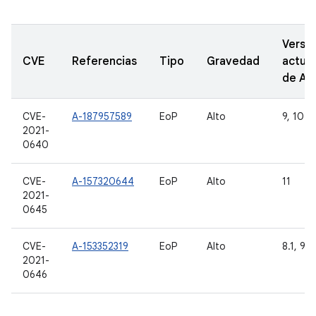
Versi
CVE
Referencias
Tipo
Gravedad
actual
de A
CVE-
A-187957589
EoP
Alto
9, 10 y 
2021-
0640
CVE-
A-157320644
EoP
Alto
11
2021-
0645
CVE-
A-153352319
EoP
Alto
8.1, 9, 
2021-
0646