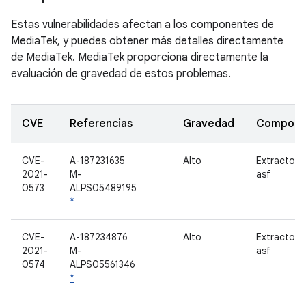
Estas vulnerabilidades afectan a los componentes de
MediaTek, y puedes obtener más detalles directamente
de MediaTek. MediaTek proporciona directamente la
evaluación de gravedad de estos problemas.
CVE
Referencias
Gravedad
Compone
CVE-
A-187231635
Alto
Extractor 
2021-
M-
asf
0573
ALPS05489195
*
CVE-
A-187234876
Alto
Extractor 
2021-
M-
asf
0574
ALPS05561346
*