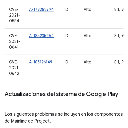
CVE-
A-179289794
ID
Alto
8.1, 9, 
2021-
0584
CVE-
A-185235454
ID
Alto
8.1, 9, 
2021-
0641
CVE-
A-185126149
ID
Alto
8.1, 9, 
2021-
0642
Actualizaciones del sistema de Google Play
Los siguientes problemas se incluyen en los componentes
de Mainline de Project.