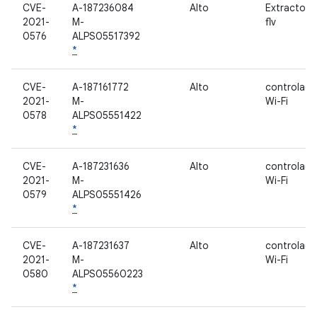
CVE-
A-187236084
Alto
Extractor 
2021-
M-
flv
0576
ALPS05517392
*
CVE-
A-187161772
Alto
controlado
2021-
M-
Wi-Fi
0578
ALPS05551422
*
CVE-
A-187231636
Alto
controlado
2021-
M-
Wi-Fi
0579
ALPS05551426
*
CVE-
A-187231637
Alto
controlado
2021-
M-
Wi-Fi
0580
ALPS05560223
*