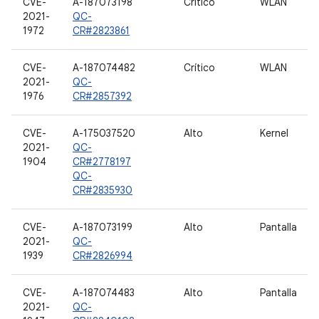
CVE-
A-187073198
Crítico
WLAN
2021-
QC-
1972
CR#2823861
CVE-
A-187074482
Crítico
WLAN
2021-
QC-
1976
CR#2857392
CVE-
A-175037520
Alto
Kernel
2021-
QC-
1904
CR#2778197
QC-
CR#2835930
CVE-
A-187073199
Alto
Pantalla
2021-
QC-
1939
CR#2826994
CVE-
A-187074483
Alto
Pantalla
2021-
QC-