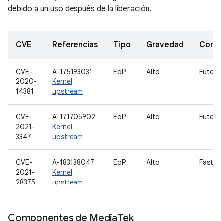
debido a un uso después de la liberación.
CVE
Referencias
Tipo
Gravedad
Comp
CVE-
A-175193031
EoP
Alto
Futex
2020-
Kernel
14381
upstream
CVE-
A-171705902
EoP
Alto
Futex
2021-
Kernel
3347
upstream
CVE-
A-183188047
EoP
Alto
FastR
2021-
Kernel
28375
upstream
Componentes de Media
Tek