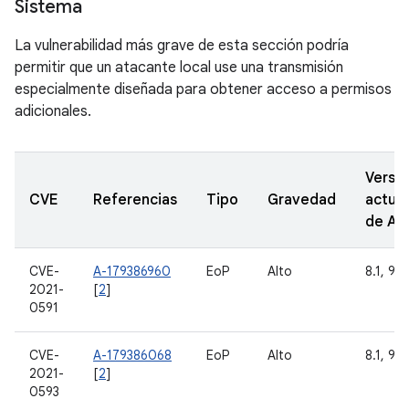
Sistema
La vulnerabilidad más grave de esta sección podría
permitir que un atacante local use una transmisión
especialmente diseñada para obtener acceso a permisos
adicionales.
Versi
CVE
Referencias
Tipo
Gravedad
actual
de A
CVE-
A-179386960
EoP
Alto
8.1, 9, 
2021-
[
2
]
0591
CVE-
A-179386068
EoP
Alto
8.1, 9, 
2021-
[
2
]
0593