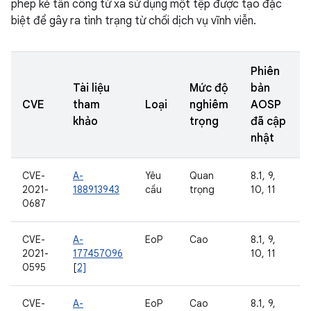
phép kẻ tấn công từ xa sử dụng một tệp được tạo đặc
biệt để gây ra tình trạng từ chối dịch vụ vĩnh viễn.
Phiên
Tài liệu
Mức độ
bản
CVE
tham
Loại
nghiêm
AOSP
khảo
trọng
đã cập
nhật
CVE-
A-
Yêu
Quan
8.1, 9,
2021-
188913943
cầu
trọng
10, 11
0687
CVE-
A-
EoP
Cao
8.1, 9,
2021-
177457096
10, 11
0595
[
2]
CVE-
A-
EoP
Cao
8.1, 9,