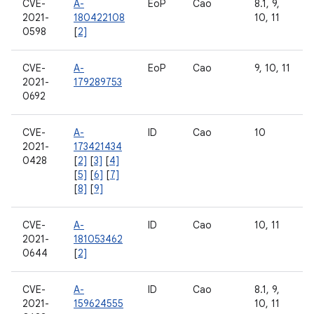
CVE-
A-
EoP
Cao
8.1, 9,
2021-
180422108
10, 11
0598
[
2]
CVE-
A-
EoP
Cao
9, 10, 11
2021-
179289753
0692
CVE-
A-
ID
Cao
10
2021-
173421434
0428
[
2]
[
3]
[
4]
[
5]
[
6]
[
7]
[
8]
[
9]
CVE-
A-
ID
Cao
10, 11
2021-
181053462
0644
[
2]
CVE-
A-
ID
Cao
8.1, 9,
2021-
159624555
10, 11