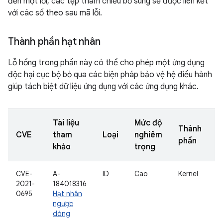
đến một lỗi, các tệp tham chiếu bổ sung sẽ được liên kết
với các số theo sau mã lỗi.
Thành phần hạt nhân
Lỗ hổng trong phần này có thể cho phép một ứng dụng
độc hại cục bộ bỏ qua các biện pháp bảo vệ hệ điều hành
giúp tách biệt dữ liệu ứng dụng với các ứng dụng khác.
Tài liệu
Mức độ
Thành
CVE
tham
Loại
nghiêm
phần
khảo
trọng
CVE-
A-
ID
Cao
Kernel
2021-
184018316
0695
Hạt nhân
ngược
dòng