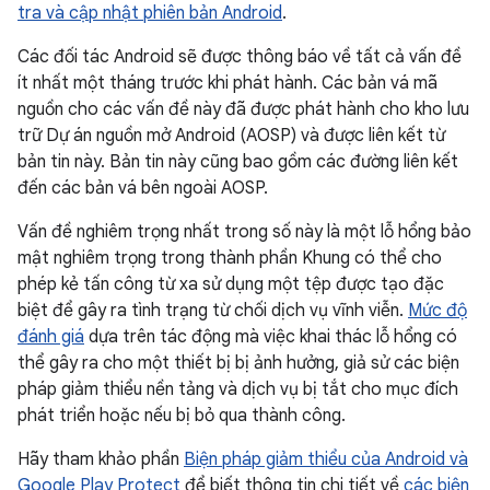
tra và cập nhật phiên bản Android
.
Các đối tác Android sẽ được thông báo về tất cả vấn đề
ít nhất một tháng trước khi phát hành. Các bản vá mã
nguồn cho các vấn đề này đã được phát hành cho kho lưu
trữ Dự án nguồn mở Android (AOSP) và được liên kết từ
bản tin này. Bản tin này cũng bao gồm các đường liên kết
đến các bản vá bên ngoài AOSP.
Vấn đề nghiêm trọng nhất trong số này là một lỗ hổng bảo
mật nghiêm trọng trong thành phần Khung có thể cho
phép kẻ tấn công từ xa sử dụng một tệp được tạo đặc
biệt để gây ra tình trạng từ chối dịch vụ vĩnh viễn.
Mức độ
đánh giá
dựa trên tác động mà việc khai thác lỗ hổng có
thể gây ra cho một thiết bị bị ảnh hưởng, giả sử các biện
pháp giảm thiểu nền tảng và dịch vụ bị tắt cho mục đích
phát triển hoặc nếu bị bỏ qua thành công.
Hãy tham khảo phần
Biện pháp giảm thiểu của Android và
Google Play Protect
để biết thông tin chi tiết về
các biện