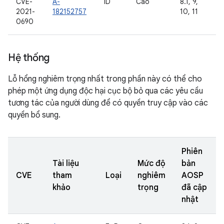
CVE-
A-
ID
Cao
8.1, 9,
2021-
182152757
10, 11
0690
Hệ thống
Lỗ hổng nghiêm trọng nhất trong phần này có thể cho
phép một ứng dụng độc hại cục bộ bỏ qua các yêu cầu
tương tác của người dùng để có quyền truy cập vào các
quyền bổ sung.
Phiên
Tài liệu
Mức độ
bản
CVE
tham
Loại
nghiêm
AOSP
khảo
trọng
đã cập
nhật