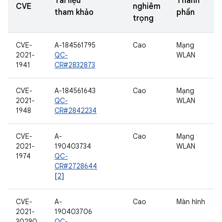
Tài liệu
Thành
CVE
nghiêm
tham khảo
phần
trọng
CVE-
A-184561795
Cao
Mạng
2021-
QC-
WLAN
1941
CR#2832873
CVE-
A-184561643
Cao
Mạng
2021-
QC-
WLAN
1948
CR#2842234
CVE-
A-
Cao
Mạng
2021-
190403734
WLAN
1974
QC-
CR#2728644
[
2
]
CVE-
A-
Cao
Màn hình
2021-
190403706
30290
QC-