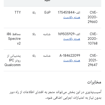
CVE-
الف-175451844
EoP
بالا
TTY
2020-
هسته بالادست
29660
CVE-
الف-169505929
شناسه
بالا
محافظ i86
2020-
هسته بالادست
Spectre
v2
10768
CVE-
A-184622099
شناسه
بالا
پشتیبانی از
2021-
هسته بالادست
روتر IPC
Qualcomm
29647
مخابرات
آسیب‌پذیری در این بخش می‌تواند منجر به افشای اطلاعات از راه دور
بدون نیاز به امتیازات اجرایی اضافی شود.