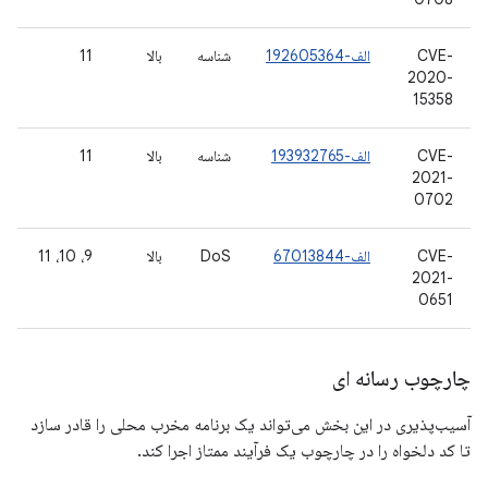
CVE-
الف-192605364
شناسه
بالا
11
2020-
15358
CVE-
الف-193932765
شناسه
بالا
11
2021-
0702
CVE-
الف-67013844
DoS
بالا
9، 10، 11
2021-
0651
چارچوب رسانه ای
آسیب‌پذیری در این بخش می‌تواند یک برنامه مخرب محلی را قادر سازد
تا کد دلخواه را در چارچوب یک فرآیند ممتاز اجرا کند.