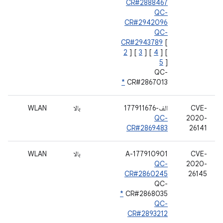
CR#2888467
QC-
CR#2942096
QC-
CR#2943789
[
2
] [
3
] [
4
] [
5
]
QC-
*
CR#2867013
CVE-
الف-177911676
بالا
WLAN
QC-
2020-
CR#2869483
26141
CVE-
A-177910901
بالا
WLAN
QC-
2020-
CR#2860245
26145
QC-
*
CR#2868035
QC-
CR#2893212