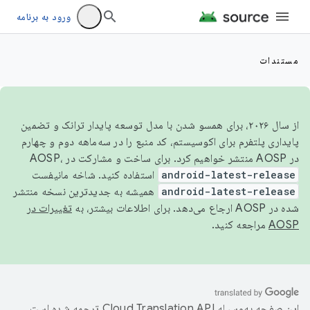
ورود به برنامه
مستندات
از سال ۲۰۲۶، برای همسو شدن با مدل توسعه پایدار ترانک و تضمین
پایداری پلتفرم برای اکوسیستم، کد منبع را در سه‌ماهه دوم و چهارم
در AOSP منتشر خواهیم کرد. برای ساخت و مشارکت در AOSP،
android-latest-release
استفاده کنید. شاخه مانیفست
android-latest-release
همیشه به جدیدترین نسخه منتشر
شده در AOSP ارجاع می‌دهد. برای اطلاعات بیشتر، به
تغییرات در
AOSP
مراجعه کنید.
این صفحه به‌وسیله
ترجمه شده است.