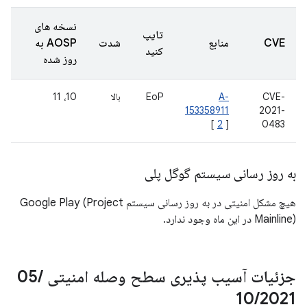
نسخه های
تایپ
CVE
منابع
شدت
AOSP به
کنید
روز شده
CVE-
A-
EoP
بالا
10، 11
153358911
2021-
[
2
]
0483
به روز رسانی سیستم گوگل پلی
هیچ مشکل امنیتی در به روز رسانی سیستم Google Play (Project
Mainline) در این ماه وجود ندارد.
جزئیات آسیب پذیری سطح وصله امنیتی 05
/
10
/
2021