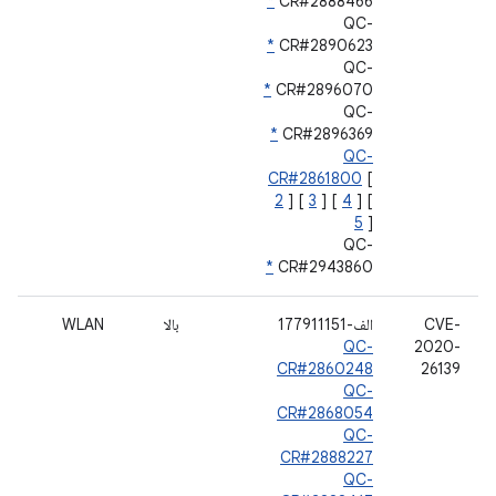
*
CR#2888466
QC-
*
CR#2890623
QC-
*
CR#2896070
QC-
*
CR#2896369
QC-
CR#2861800
[
2
] [
3
] [
4
] [
5
]
QC-
*
CR#2943860
CVE-
الف-177911151
بالا
WLAN
QC-
2020-
CR#2860248
26139
QC-
CR#2868054
QC-
CR#2888227
QC-