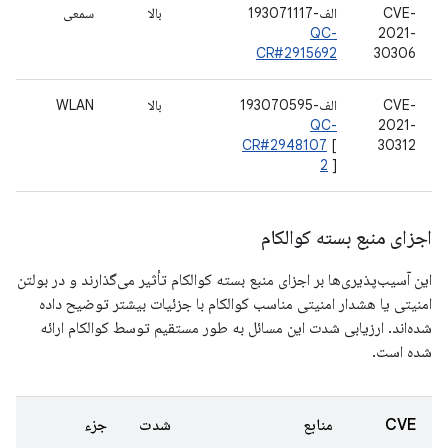
CVE-
الف-193071117
بالا
سمعی
QC-
2021-
CR#2915692
30306
CVE-
الف-193070595
بالا
WLAN
QC-
2021-
CR#2948107
[
30312
2
]
اجزای منبع بسته کوالکام
این آسیب‌پذیری‌ها بر اجزای منبع بسته کوالکام تأثیر می‌گذارند و در بولتن
امنیتی یا هشدار امنیتی مناسب کوالکام با جزئیات بیشتر توضیح داده
شده‌اند. ارزیابی شدت این مسائل به طور مستقیم توسط کوالکام ارائه
شده است.
CVE
منابع
شدت
جزء