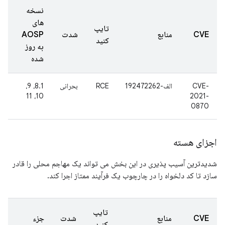
نسخه
های
تایپ
CVE
منابع
شدت
AOSP
کنید
به روز
شده
CVE-
الف-192472262
RCE
بحرانی
8.1، 9،
10، 11
2021-
0870
اجزای هسته
شدیدترین آسیب پذیری در این بخش می تواند یک مهاجم محلی را قادر
سازد تا کد دلخواه را در چارچوب یک فرآیند ممتاز اجرا کند.
تایپ
CVE
منابع
شدت
جزء
کنید