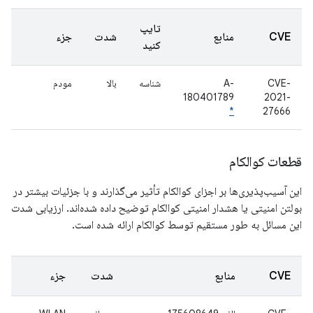
تایپ
CVE
منابع
شدت
جزء
کنید
CVE-
A-
شناسه
بالا
مودم
180401789
2021-
*
27666
قطعات کوالکام
این آسیب‌پذیری‌ها بر اجزای کوالکام تأثیر می‌گذارند و با جزئیات بیشتر در
بولتن امنیتی یا هشدار امنیتی کوالکام توضیح داده شده‌اند. ارزیابی شدت
این مسائل به طور مستقیم توسط کوالکام ارائه شده است.
CVE
منابع
شدت
جزء