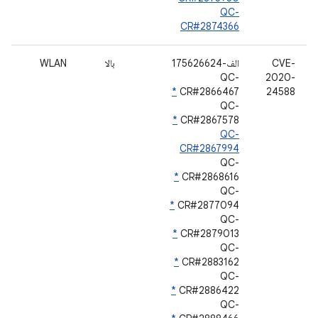
QC-
CR#2874366
CVE-
الف-175626624
بالا
WLAN
QC-
2020-
*
CR#2866467
24588
QC-
*
CR#2867578
QC-
CR#2867994
QC-
*
CR#2868616
QC-
*
CR#2877094
QC-
*
CR#2879013
QC-
*
CR#2883162
QC-
*
CR#2886422
QC-