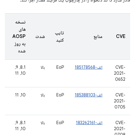
قادر سازد تا کد دلخواه را در چارچوب یک فرآیند ممتاز اجرا کند.
نسخه
های
تایپ
CVE
منابع
شدت
AOSP
کنید
به روز
شده
CVE-
الف-185178568
EoP
بالا
8.1، 9،
10، 11
2021-
0652
CVE-
الف-185388103
EoP
بالا
10، 11
2021-
0705
CVE-
الف-183262161
EoP
بالا
8.1، 9،
10، 11
2021-
0708