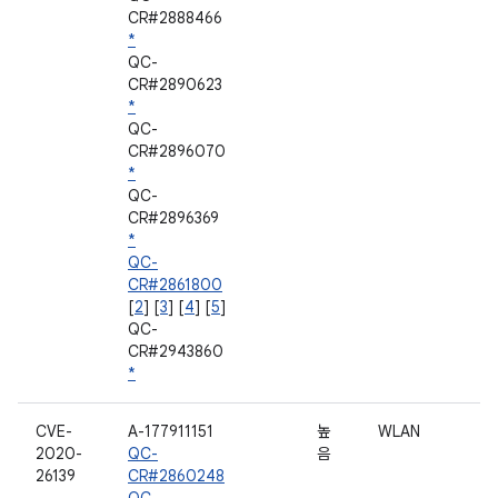
CR#2888466
*
QC-
CR#2890623
*
QC-
CR#2896070
*
QC-
CR#2896369
*
QC-
CR#2861800
[
2
] [
3
] [
4
] [
5
]
QC-
CR#2943860
*
CVE-
A-177911151
높
WLAN
2020-
QC-
음
26139
CR#2860248