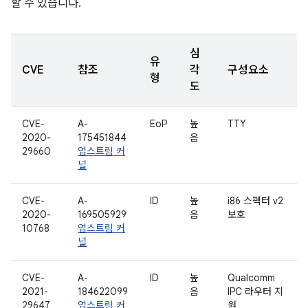
할 수 있습니다.
심
유
CVE
참조
각
구성요소
형
도
CVE-
A-
EoP
높
TTY
2020-
175451844
음
29660
업스트림 커
널
CVE-
A-
ID
높
i86 스펙터 v2
2020-
169505929
음
보호
10768
업스트림 커
널
CVE-
A-
ID
높
Qualcomm
2021-
184622099
음
IPC 라우터 지
29647
업스트림 커
원