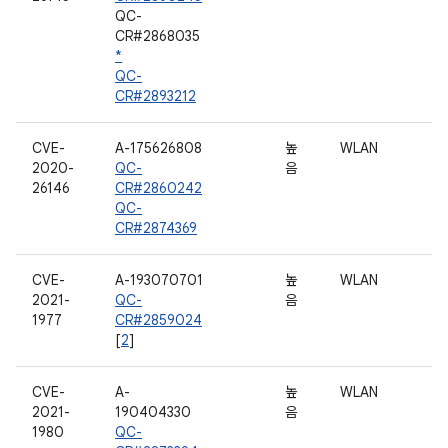
QC-
CR#2868035
*
QC-
CR#2893212
CVE-
A-175626808
높
WLAN
2020-
QC-
음
26146
CR#2860242
QC-
CR#2874369
CVE-
A-193070701
높
WLAN
2021-
QC-
음
1977
CR#2859024
[
2
]
CVE-
A-
높
WLAN
2021-
190404330
음
1980
QC-