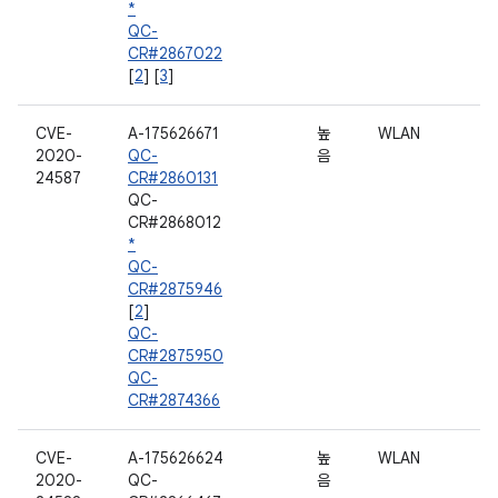
*
QC-
CR#2867022
[
2
] [
3
]
CVE-
A-175626671
높
WLAN
2020-
QC-
음
24587
CR#2860131
QC-
CR#2868012
*
QC-
CR#2875946
[
2
]
QC-
CR#2875950
QC-
CR#2874366
CVE-
A-175626624
높
WLAN
2020-
QC-
음