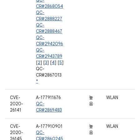
QC-
CR#2868054
QC-
CR#2888227
QC-
CR#2888467
QC-
CR#2942096
QC-
CR#2943789
[
2
] [
3
] [
4
] [
5
]
QC-
CR#2867013
*
CVE-
A-177911676
높
WLAN
2020-
QC-
음
26141
CR#2869483
CVE-
A-177910901
높
WLAN
2020-
QC-
음
26145
CR#2860245