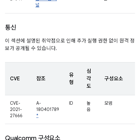
널
통신
이 섹션에 설명된 취약점으로 인해 추가 실행 권한 없이 원격 정
보가 공개될 수 있습니다.
심
유
CVE
참조
각
구성요소
형
도
CVE-
A-
ID
높
모뎀
2021-
180401789
음
27666
*
Qualcomm 구성요소