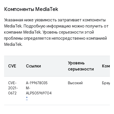
Компоненты Media
Tek
Указанная ниже уязвимость затрагивает компоненты
MediaTek. Подробную информацию можно получить от
компании MediaTek. Уровень серьезности этой
проблемы определяется непосредственно компанией
MediaTek.
Уровень
CVE
Ссылки
Комп
серьезности
CVE-
A-199678035
Высокий
Брауз
2021-
M-
0672
ALPS05969704
*