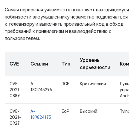
Самая серьезная уязвимость позволяет находящемуся
поблизости злоумышленнику незаметно подключаться
к телевизору и выполнять произвольный код в обход
требований к привилегиям и взаимодействию с
пользователем.
Уровень
CVE
Ссылки
Тип
Комп
серьезности
CVE-
A-
RCE
Критический
Пульт
2021-
180745296
управ
0889
Androi
CVE-
A-
EoP
Высокий
TvInpu
2021-
189824175
0927