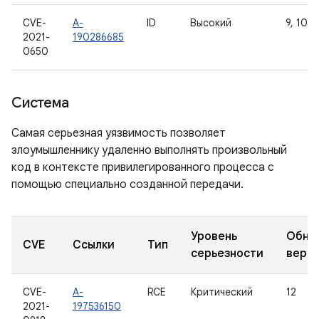
CVE-
A-
ID
Высокий
9, 10, 1
2021-
190286685
0650
Система
Самая серьезная уязвимость позволяет
злоумышленнику удаленно выполнять произвольный
код в контексте привилегированного процесса с
помощью специально созданной передачи.
Уровень
Обно
CVE
Ссылки
Тип
серьезности
верс
CVE-
A-
RCE
Критический
12
2021-
197536150