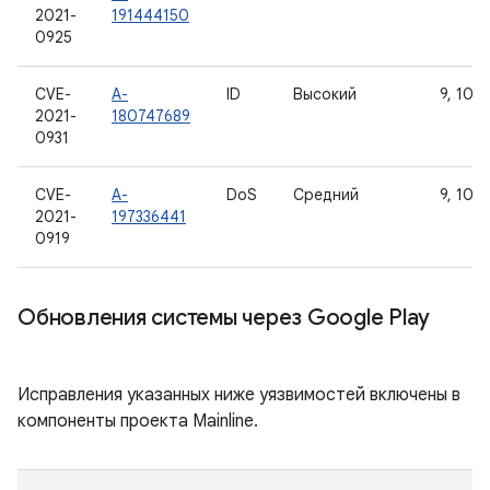
2021-
191444150
0925
CVE-
A-
ID
Высокий
9, 10, 1
2021-
180747689
0931
CVE-
A-
DoS
Средний
9, 10, 1
2021-
197336441
0919
Обновления системы через Google Play
Исправления указанных ниже уязвимостей включены в
компоненты проекта Mainline.