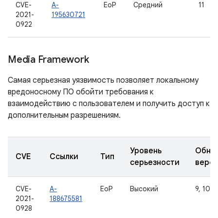
CVE-
A-
EoP
Средний
11
2021-
195630721
0922
Media Framework
Самая серьезная уязвимость позволяет локальному
вредоносному ПО обойти требования к
взаимодействию с пользователем и получить доступ к
дополнительным разрешениям.
Уровень
Обно
CVE
Ссылки
Тип
серьезности
верс
CVE-
A-
EoP
Высокий
9, 10, 1
2021-
188675581
0928