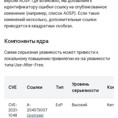
версии AOSP. Где возможно, мы добавляем к
идентификатору ошибки ссылку на опубликованное
изменение (например, список AOSP). Если таких
изменений несколько, дополнительные ссылки
приводятся в квадратных скобках.
Компоненты ядра
Самая серьезная уязвимость может привести к
локальному повышению привилегии из-за уязвимости
типа Use-After-Free.
Уровень
CVE
Ссылки
Тип
Комп
серьезности
CVE-
A-
EoP
Высокий
Kernel
2021-
204573007
1048
Upstream