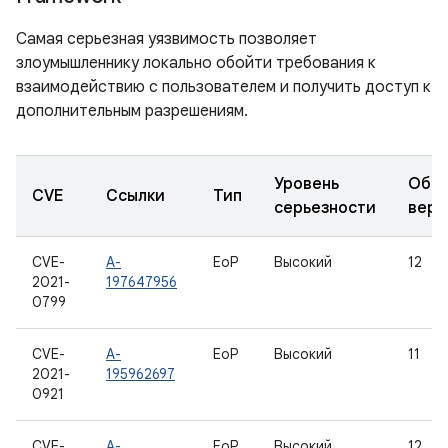
Самая серьезная уязвимость позволяет
злоумышленнику локально обойти требования к
взаимодействию с пользователем и получить доступ к
дополнительным разрешениям.
Уровень
Обно
CVE
Ссылки
Тип
серьезности
верс
CVE-
A-
EoP
Высокий
12
2021-
197647956
0799
CVE-
A-
EoP
Высокий
11
2021-
195962697
0921
CVE-
A-
EoP
Высокий
12