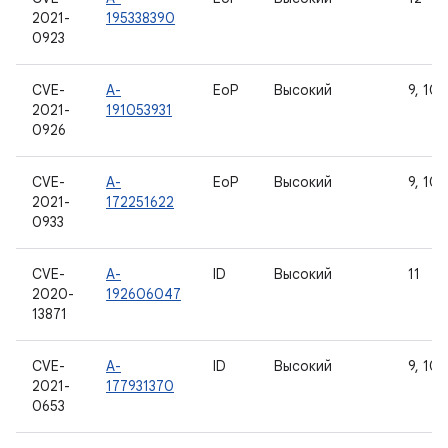
2021-
195338390
0923
CVE-
A-
EoP
Высокий
9, 10, 
2021-
191053931
0926
CVE-
A-
EoP
Высокий
9, 10, 
2021-
172251622
0933
CVE-
A-
ID
Высокий
11
2020-
192606047
13871
CVE-
A-
ID
Высокий
9, 10, 
2021-
177931370
0653