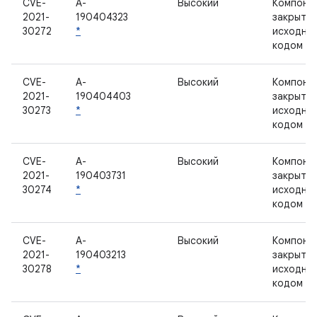
CVE-
A-
Высокий
Компоне
2021-
190404323
закрыты
30272
*
исходны
кодом
CVE-
A-
Высокий
Компоне
2021-
190404403
закрыты
30273
*
исходны
кодом
CVE-
A-
Высокий
Компоне
2021-
190403731
закрыты
30274
*
исходны
кодом
CVE-
A-
Высокий
Компоне
2021-
190403213
закрыты
30278
*
исходны
кодом