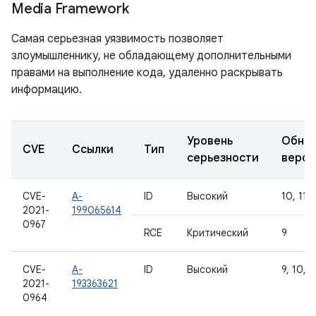
Media Framework
Самая серьезная уязвимость позволяет
злоумышленнику, не обладающему дополнительными
правами на выполнение кода, удаленно раскрывать
информацию.
Уровень
Обно
CVE
Ссылки
Тип
серьезности
верси
CVE-
A-
ID
Высокий
10, 11, 
2021-
199065614
0967
RCE
Критический
9
CVE-
A-
ID
Высокий
9, 10, 1
2021-
193363621
0964