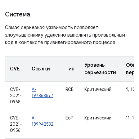
Система
Самая серьезная уязвимость позволяет
злоумышленнику удаленно выполнять произвольный
код в контексте привилегированного процесса.
Уровень
Обно
CVE
Ссылки
Тип
серьезности
верс
CVE-
A-
RCE
Критический
9, 10, 
2021-
197868577
0968
CVE-
A-
EoP
Критический
11, 12
2021-
189942532
0956