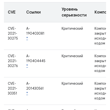
Уровень
CVE
Ссылки
Компон
серьезности
CVE-
A-
Критический
Компоне
2021-
190403081
закрыты
30275
*
исходны
кодом
CVE-
A-
Критический
Компоне
2021-
190404445
закрыты
30276
*
исходны
кодом
CVE-
A-
Критический
Компоне
2021-
201430561
закрыты
30351
*
исходны
кодом