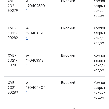
CVE-
A-
Высокий
Компоне
2021-
190402580
закрыты
30279
*
исходны
кодом
CVE-
A-
Высокий
Компоне
2021-
190404328
закрыты
30282
*
исходны
кодом
CVE-
A-
Высокий
Компоне
2021-
190403513
закрыты
30283
*
исходны
кодом
CVE-
A-
Высокий
Компоне
2021-
190404404
закрыты
30289
*
исходны
кодом