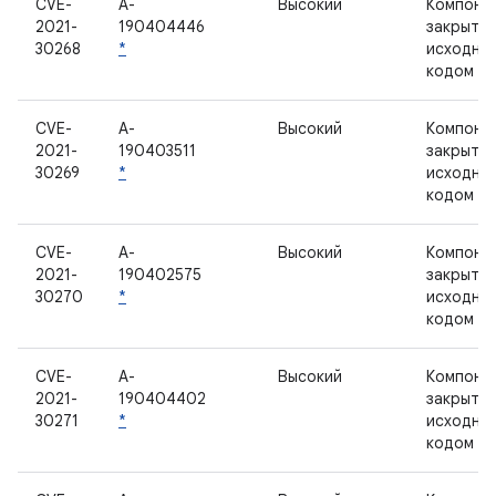
CVE-
A-
Высокий
Компоне
2021-
190404446
закрыты
30268
*
исходны
кодом
CVE-
A-
Высокий
Компоне
2021-
190403511
закрыты
30269
*
исходны
кодом
CVE-
A-
Высокий
Компоне
2021-
190402575
закрыты
30270
*
исходны
кодом
CVE-
A-
Высокий
Компоне
2021-
190404402
закрыты
30271
*
исходны
кодом