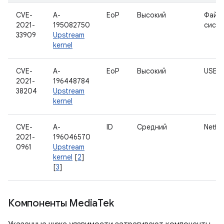
CVE-
A-
EoP
Высокий
Файл
2021-
195082750
сист
33909
Upstream
kernel
CVE-
A-
EoP
Высокий
USB
2021-
196448784
38204
Upstream
kernel
CVE-
A-
ID
Средний
Netfilt
2021-
196046570
0961
Upstream
kernel
[
2
]
[
3
]
Компоненты Media
Tek