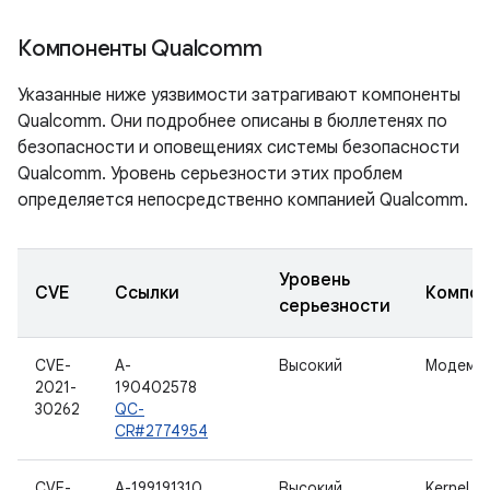
Компоненты Qualcomm
Указанные ниже уязвимости затрагивают компоненты
Qualcomm. Они подробнее описаны в бюллетенях по
безопасности и оповещениях системы безопасности
Qualcomm. Уровень серьезности этих проблем
определяется непосредственно компанией Qualcomm.
Уровень
CVE
Ссылки
Компон
серьезности
CVE-
A-
Высокий
Модем
2021-
190402578
30262
QC-
CR#2774954
CVE-
A-199191310
Высокий
Kernel