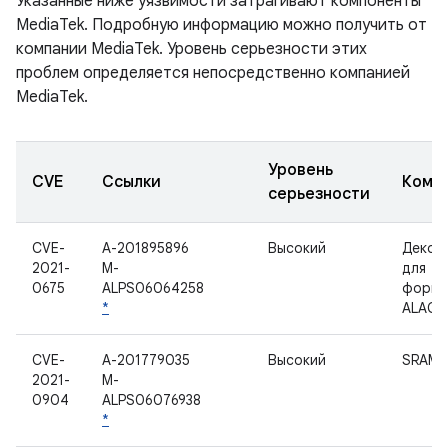
Указанные ниже уязвимости затрагивают компоненты
MediaTek. Подробную информацию можно получить от
компании MediaTek. Уровень серьезности этих
проблем определяется непосредственно компанией
MediaTek.
Уровень
CVE
Ссылки
Комп
серьезности
CVE-
A-201895896
Высокий
Декод
2021-
M-
для
0675
ALPS06064258
форма
*
ALAC
CVE-
A-201779035
Высокий
SRAM
2021-
M-
0904
ALPS06076938
*