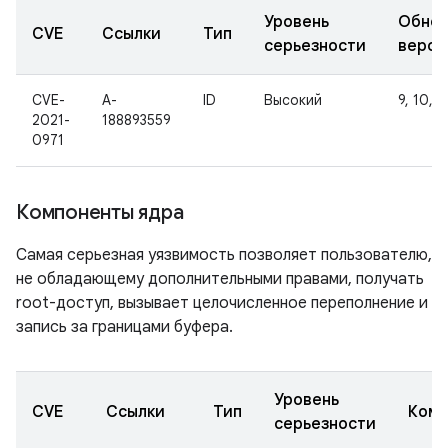
Уровень
Обнов
CVE
Ссылки
Тип
серьезности
верси
CVE-
A-
ID
Высокий
9, 10, 1
2021-
188893559
0971
Компоненты ядра
Самая серьезная уязвимость позволяет пользователю,
не обладающему дополнительными правами, получать
root-доступ, вызывает целочисленное переполнение и
запись за границами буфера.
Уровень
CVE
Ссылки
Тип
Комп
серьезности