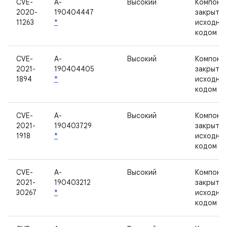
CVE-
A-
Высокий
Компоне
2020-
190404447
закрыты
11263
*
исходны
кодом
CVE-
A-
Высокий
Компоне
2021-
190404405
закрыты
1894
*
исходны
кодом
CVE-
A-
Высокий
Компоне
2021-
190403729
закрыты
1918
*
исходны
кодом
CVE-
A-
Высокий
Компоне
2021-
190403212
закрыты
30267
*
исходны
кодом