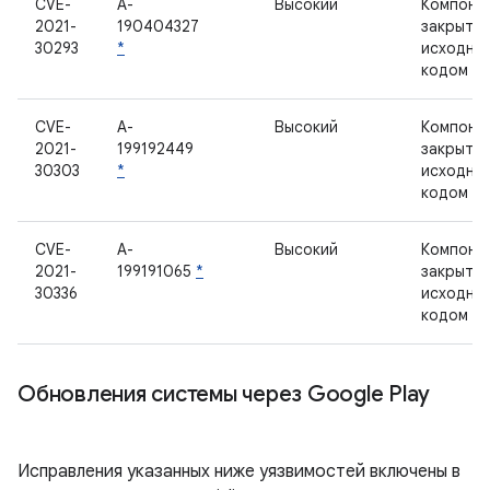
CVE-
A-
Высокий
Компоне
2021-
190404327
закрыты
30293
*
исходны
кодом
CVE-
A-
Высокий
Компоне
2021-
199192449
закрыты
30303
*
исходны
кодом
CVE-
A-
Высокий
Компоне
2021-
199191065
*
закрыты
30336
исходны
кодом
Обновления системы через Google Play
Исправления указанных ниже уязвимостей включены в