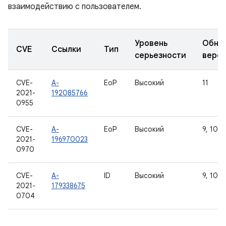
взаимодействию с пользователем.
Уровень
Обно
CVE
Ссылки
Тип
серьезности
верс
CVE-
A-
EoP
Высокий
11
2021-
192085766
0955
CVE-
A-
EoP
Высокий
9, 10, 1
2021-
196970023
0970
CVE-
A-
ID
Высокий
9, 10, 1
2021-
179338675
0704