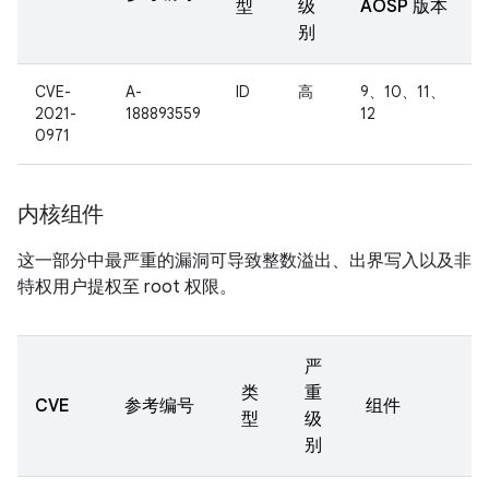
型
级
AOSP 版本
别
CVE-
A-
ID
高
9、10、11、
2021-
188893559
12
0971
内核组件
这一部分中最严重的漏洞可导致整数溢出、出界写入以及非
特权用户提权至 root 权限。
严
类
重
CVE
参考编号
组件
型
级
别