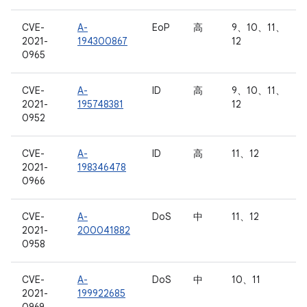
CVE-
A-
EoP
高
9、10、11、
2021-
194300867
12
0965
CVE-
A-
ID
高
9、10、11、
2021-
195748381
12
0952
CVE-
A-
ID
高
11、12
2021-
198346478
0966
CVE-
A-
DoS
中
11、12
2021-
200041882
0958
CVE-
A-
DoS
中
10、11
2021-
199922685