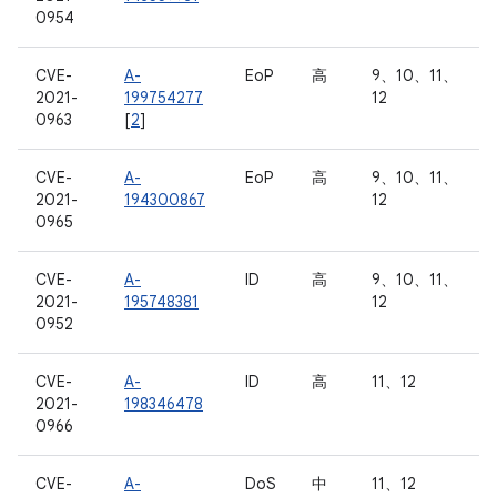
0954
CVE-
A-
EoP
高
9、10、11、
2021-
199754277
12
0963
[
2
]
CVE-
A-
EoP
高
9、10、11、
2021-
194300867
12
0965
CVE-
A-
ID
高
9、10、11、
2021-
195748381
12
0952
CVE-
A-
ID
高
11、12
2021-
198346478
0966
CVE-
A-
DoS
中
11、12