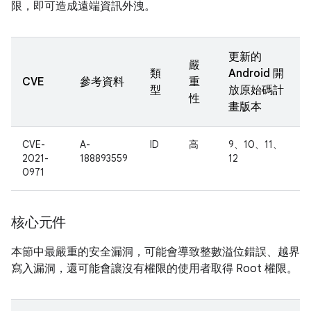
限，即可造成遠端資訊外洩。
更新的
嚴
類
Android 開
CVE
參考資料
重
型
放原始碼計
性
畫版本
CVE-
A-
ID
高
9、10、11、
2021-
188893559
12
0971
核心元件
本節中最嚴重的安全漏洞，可能會導致整數溢位錯誤、越界
寫入漏洞，還可能會讓沒有權限的使用者取得 Root 權限。