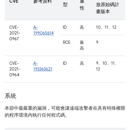
CVE
參考資料
重
型
放原始碼計
性
畫版本
CVE-
A-
ID
高
10、11、12
2021-
199065614
0967
RCE
最
9
高
CVE-
A-
ID
高
9、10、11、
2021-
193363621
12
0964
系統
本節中最嚴重的漏洞，可能會讓遠端攻擊者在具有特殊權限
的程序環境內執行任何程式碼。