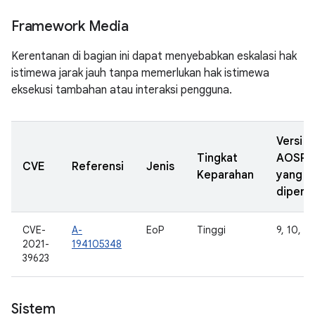
Framework Media
Kerentanan di bagian ini dapat menyebabkan eskalasi hak
istimewa jarak jauh tanpa memerlukan hak istimewa
eksekusi tambahan atau interaksi pengguna.
Versi
Tingkat
AOSP
CVE
Referensi
Jenis
Keparahan
yang
diperba
CVE-
A-
EoP
Tinggi
9, 10, 11
2021-
194105348
39623
Sistem