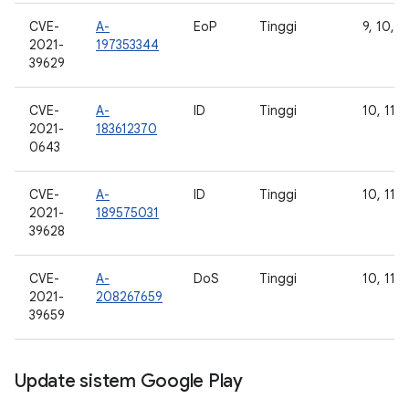
CVE-
A-
EoP
Tinggi
9, 10, 11
2021-
197353344
39629
CVE-
A-
ID
Tinggi
10, 11, 
2021-
183612370
0643
CVE-
A-
ID
Tinggi
10, 11
2021-
189575031
39628
CVE-
A-
DoS
Tinggi
10, 11, 
2021-
208267659
39659
Update sistem Google Play