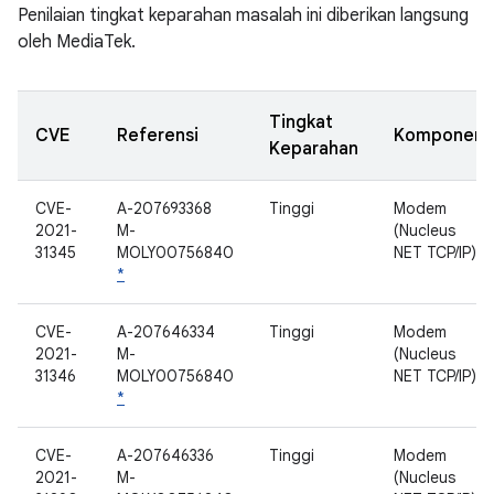
Penilaian tingkat keparahan masalah ini diberikan langsung
oleh MediaTek.
Tingkat
CVE
Referensi
Komponen
Keparahan
CVE-
A-207693368
Tinggi
Modem
2021-
M-
(Nucleus
31345
MOLY00756840
NET TCP/IP)
*
CVE-
A-207646334
Tinggi
Modem
2021-
M-
(Nucleus
31346
MOLY00756840
NET TCP/IP)
*
CVE-
A-207646336
Tinggi
Modem
2021-
M-
(Nucleus