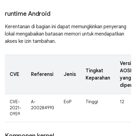
runtime Android
Kerentanan di bagian ini dapat memungkinkan penyerang
lokal mengabaikan batasan memori untuk mendapatkan
akses ke izin tambahan.
Versi
Tingkat
AOSP
CVE
Referensi
Jenis
Keparahan
yang
diperb
CVE-
A-
EoP
Tinggi
12
2021-
200284993
0959
Komponen kernel