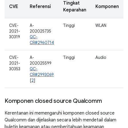
Tingkat
CVE
Referensi
Komponen
Keparahan
CVE-
A-
Tinggi
WLAN
2021-
202025735
30319
QC-
CR#2960714
CVE-
A-
Tinggi
Audio
2021-
202025599
30353
QC-
CR#2993069
[
2
]
Komponen closed source Qualcomm
Kerentanan ini memengaruhi komponen closed source
Qualcomm dan dijelaskan secara lebih mendetail dalam
buletin keamanan atau pemberitahuan keamanan