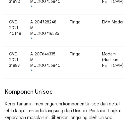
31890
MOLY00756840
NET TCP/IP)
*
CVE-
A-204728248
Tinggi
EMM Modem
2021-
M-
40148
MOLY00716585
*
CVE-
A-207646335
Tinggi
Modem
2021-
M-
(Nucleus
31889
MOLY00756840
NET TCP/IP)
*
Komponen Unisoc
Kerentanan ini memengaruhi komponen Unisoc dan detail
lebih lanjut tersedia langsung dari Unisoc. Penilaian tingkat
keparahan masalah ini diberikan langsung oleh Unisoc.