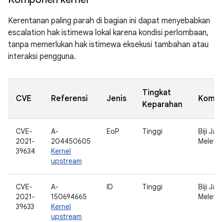
Kerentanan paling parah di bagian ini dapat menyebabkan
escalation hak istimewa lokal karena kondisi perlombaan,
tanpa memerlukan hak istimewa eksekusi tambahan atau
interaksi pengguna.
Tingkat
CVE
Referensi
Jenis
Komp
Keparahan
CVE-
A-
EoP
Tinggi
Biji Ja
2021-
204450605
Meletu
39634
Kernel
upstream
CVE-
A-
ID
Tinggi
Biji Ja
2021-
150694665
Meletu
39633
Kernel
upstream