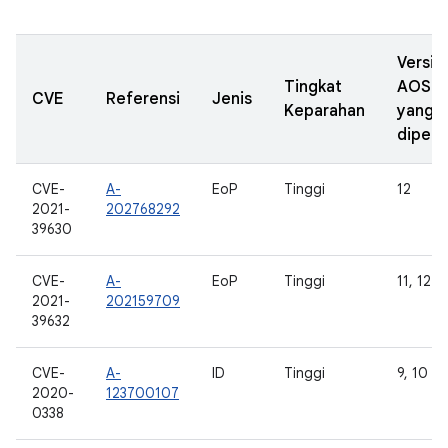
Versi
Tingkat
AOSP
CVE
Referensi
Jenis
Keparahan
yang
diperb
CVE-
A-
EoP
Tinggi
12
2021-
202768292
39630
CVE-
A-
EoP
Tinggi
11, 12
2021-
202159709
39632
CVE-
A-
ID
Tinggi
9, 10
2020-
123700107
0338