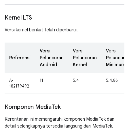
Kernel LTS
Versi kernel berikut telah diperbarui.
Versi
Versi
Versi
Referensi
Peluncuran
Peluncuran
Peluncura
Android
Kernel
Minimum
A-
11
5.4
5.4.86
182179492
Komponen Media
Tek
Kerentanan ini memengaruhi komponen MediaTek dan
detail selengkapnya tersedia langsung dari MediaTek.