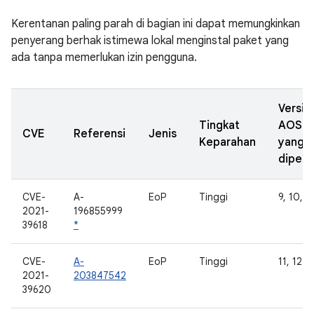
Kerentanan paling parah di bagian ini dapat memungkinkan
penyerang berhak istimewa lokal menginstal paket yang
ada tanpa memerlukan izin pengguna.
Versi
Tingkat
AOSP
CVE
Referensi
Jenis
Keparahan
yang
diperb
CVE-
A-
EoP
Tinggi
9, 10, 11
2021-
196855999
39618
*
CVE-
A-
EoP
Tinggi
11, 12
2021-
203847542
39620