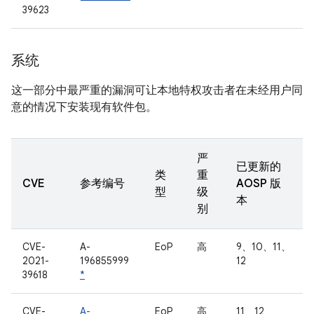
39623
系统
这一部分中最严重的漏洞可让本地特权攻击者在未经用户同
意的情况下安装现有软件包。
严
已更新的
类
重
CVE
参考编号
AOSP 版
型
级
本
别
CVE-
A-
EoP
高
9、10、11、
2021-
196855999
12
39618
*
CVE-
A-
EoP
高
11、12