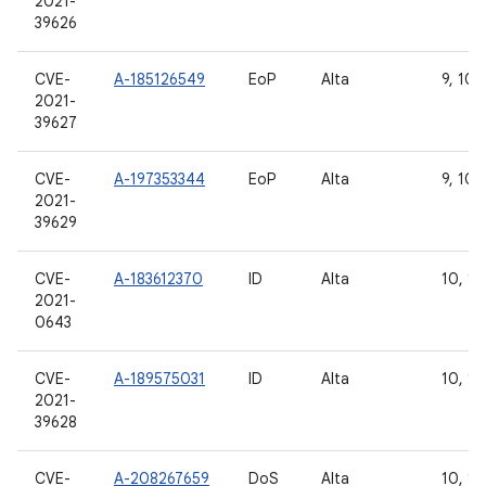
2021-
39626
CVE-
A-185126549
EoP
Alta
9, 10, 
2021-
39627
CVE-
A-197353344
EoP
Alta
9, 10, 
2021-
39629
CVE-
A-183612370
ID
Alta
10, 11,
2021-
0643
CVE-
A-189575031
ID
Alta
10, 11
2021-
39628
CVE-
A-208267659
DoS
Alta
10, 11,