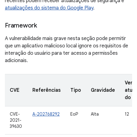
recentes podem receber atualizações de segurança e
atualizações do sistema do Google Play
.
Framework
A vulnerabilidade mais grave nesta seção pode permitir
que um aplicativo malicioso local ignore os requisitos de
interação do usuário para ter acesso a permissões
adicionais.
Vers
CVE
Referências
Tipo
Gravidade
atual
do A
CVE-
A-202768292
EoP
Alta
12
2021-
39630