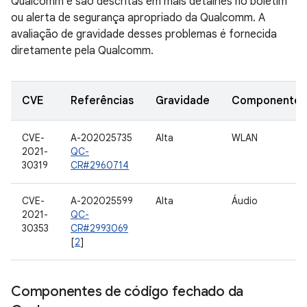
Qualcomm e são descritas em mais detalhes no boletim
ou alerta de segurança apropriado da Qualcomm. A
avaliação de gravidade desses problemas é fornecida
diretamente pela Qualcomm.
CVE
Referências
Gravidade
Componente
CVE-
A-202025735
Alta
WLAN
2021-
QC-
30319
CR#2960714
CVE-
A-202025599
Alta
Áudio
2021-
QC-
30353
CR#2993069
[
2
]
Componentes de código fechado da