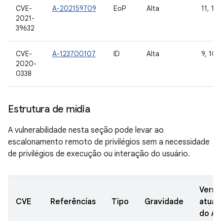
CVE-
A-202159709
EoP
Alta
11, 12
2021-
39632
CVE-
A-123700107
ID
Alta
9, 10
2020-
0338
Estrutura de mídia
A vulnerabilidade nesta seção pode levar ao
escalonamento remoto de privilégios sem a necessidade
de privilégios de execução ou interação do usuário.
Versõ
CVE
Referências
Tipo
Gravidade
atual
do A