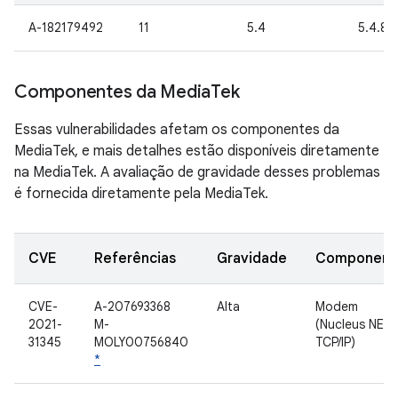
A-182179492
11
5.4
5.4.86
Componentes da Media
Tek
Essas vulnerabilidades afetam os componentes da
MediaTek, e mais detalhes estão disponíveis diretamente
na MediaTek. A avaliação de gravidade desses problemas
é fornecida diretamente pela MediaTek.
CVE
Referências
Gravidade
Component
CVE-
A-207693368
Alta
Modem
2021-
M-
(Nucleus NET
31345
MOLY00756840
TCP/IP)
*