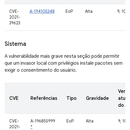
CVE-
A-194105348
EoP
Alta
9, 10, 
2021-
39623
Sistema
A vulnerabilidade mais grave nesta seção pode permitir
que um invasor local com privilégios instale pacotes sem
exigir o consentimento do usuário.
Vers
CVE
Referências
Tipo
Gravidade
atual
do A
CVE-
A-196855999
EoP
Alta
9, 10, 
2021-
*