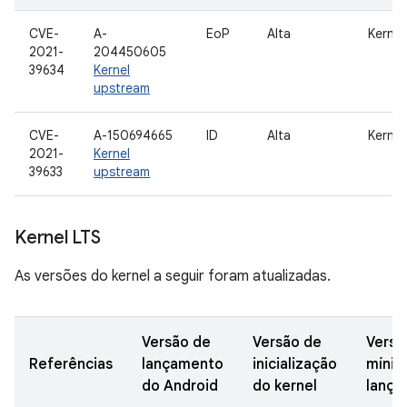
CVE-
A-
EoP
Alta
Kernel
2021-
204450605
39634
Kernel
upstream
CVE-
A-150694665
ID
Alta
Kernel
2021-
Kernel
39633
upstream
Kernel LTS
As versões do kernel a seguir foram atualizadas.
Versão de
Versão de
Versã
Referências
lançamento
inicialização
mínim
do Android
do kernel
lança