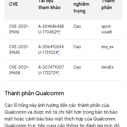
Tài liệu
Thành
CVE
nghiêm
tham khảo
phần
trọng
CVE-2021-
A-204686438
Cao
sprd-
39616
U-1704529
*
vowifi
CVE-2021-
A-206492634
Cao
ims_ex
39635
U-1731024
*
CVE-2021-
A-207479207
Cao
IsmsEx
39658
U-1732729
*
Thành phần Qualcomm
Các lỗ hổng này ảnh hưởng đến các thành phần của
Qualcomm và được mô tả chi tiết hơn trong bản tin bảo
mật hoặc cảnh báo bảo mật thích hợp của Qualcomm.
Qualcomm trực tiếp cung cấp thông tin đánh giá mức độ