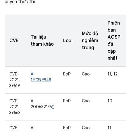
quyền thực thi.
Phiên
bản
Mức độ
Tài liệu
AOSP
CVE
Loại
nghiêm
tham khảo
đã
trọng
cập
nhật
CVE-
A-
EoP
Cao
11, 12
2021-
197399948
39619
CVE-
A-
EoP
Cao
10
2021-
200682135
*
39663
CVE-
A-
EoP
Cao
11