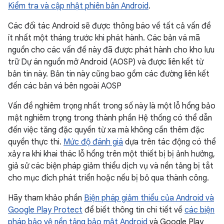
Kiểm tra và cập nhật phiên bản Android
.
Các đối tác Android sẽ được thông báo về tất cả vấn đề
ít nhất một tháng trước khi phát hành. Các bản vá mã
nguồn cho các vấn đề này đã được phát hành cho kho lưu
trữ Dự án nguồn mở Android (AOSP) và được liên kết từ
bản tin này. Bản tin này cũng bao gồm các đường liên kết
đến các bản vá bên ngoài AOSP
Vấn đề nghiêm trọng nhất trong số này là một lỗ hổng bảo
mật nghiêm trọng trong thành phần Hệ thống có thể dẫn
đến việc tăng đặc quyền từ xa mà không cần thêm đặc
quyền thực thi.
Mức độ đánh giá
dựa trên tác động có thể
xảy ra khi khai thác lỗ hổng trên một thiết bị bị ảnh hưởng,
giả sử các biện pháp giảm thiểu dịch vụ và nền tảng bị tắt
cho mục đích phát triển hoặc nếu bị bỏ qua thành công.
Hãy tham khảo phần
Biện pháp giảm thiểu của Android và
Google Play Protect
để biết thông tin chi tiết về
các biện
pháp bảo vệ nền tảng bảo mật Android
và Google Play