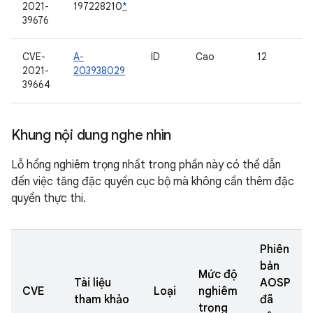
2021-
197228210
*
39676
CVE-
A-
ID
Cao
12
2021-
203938029
39664
Khung nội dung nghe nhìn
Lỗ hổng nghiêm trọng nhất trong phần này có thể dẫn
đến việc tăng đặc quyền cục bộ mà không cần thêm đặc
quyền thực thi.
Phiên
bản
Mức độ
Tài liệu
AOSP
CVE
Loại
nghiêm
tham khảo
đã
trọng