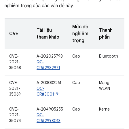
nghiêm trọng của các vấn đề này.
Mức độ
Tài liệu
Thành
CVE
nghiêm
tham khảo
phần
trọng
CVE-
A-202025798
Cao
Bluetooth
2021-
QC-
35068
CR#2982971
CVE-
A-203032261
Cao
Mạng
2021-
QC-
WLAN
35069
CR#3001191
CVE-
A-204905255
Cao
Kernel
2021-
QC-
35074
CR#2998013