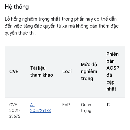
Hệ thống
Lỗ hổng nghiêm trọng nhất trong phần này có thể dẫn
đến việc tăng đặc quyền từ xa mà không cần thêm đặc
quyền thực thi.
Phiên
bản
Mức độ
Tài liệu
AOSP
CVE
Loại
nghiêm
tham khảo
đã
trọng
cập
nhật
CVE-
A-
EoP
Quan
12
2021-
205729183
trọng
39675