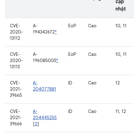
cập
nhật
CVE-
A-
EoP
Cao
10, 11
2020-
194342672
*
13112
CVE-
A-
EoP
Cao
10, 11
2020-
196085005
*
13113
CVE-
A-
ID
Cao
12
2021-
204077881
39665
CVE-
A-
ID
Cao
11, 12
2021-
204445255
39666
[
2
]