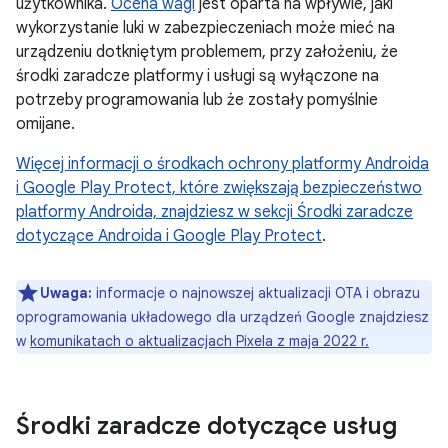
użytkownika.
Ocena wagi
jest oparta na wpływie, jaki
wykorzystanie luki w zabezpieczeniach może mieć na
urządzeniu dotkniętym problemem, przy założeniu, że
środki zaradcze platformy i usługi są wyłączone na
potrzeby programowania lub że zostały pomyślnie
omijane.
Więcej informacji o
środkach ochrony platformy Androida
i Google Play Protect, które zwiększają bezpieczeństwo
platformy Androida, znajdziesz w sekcji Środki zaradcze
dotyczące Androida i Google Play Protect
.
Uwaga:
informacje o najnowszej aktualizacji OTA i obrazu
oprogramowania układowego dla urządzeń Google znajdziesz
w
komunikatach o aktualizacjach Pixela z maja 2022 r.
Środki zaradcze dotyczące usług