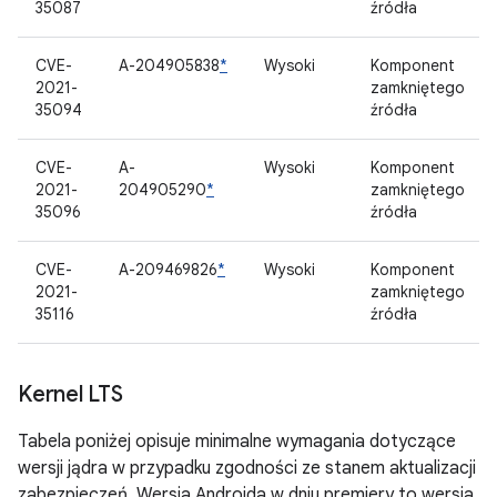
35087
źródła
CVE-
A-204905838
*
Wysoki
Komponent
2021-
zamkniętego
35094
źródła
CVE-
A-
Wysoki
Komponent
2021-
204905290
*
zamkniętego
35096
źródła
CVE-
A-209469826
*
Wysoki
Komponent
2021-
zamkniętego
35116
źródła
Kernel LTS
Tabela poniżej opisuje minimalne wymagania dotyczące
wersji jądra w przypadku zgodności ze stanem aktualizacji
zabezpieczeń. Wersja Androida w dniu premiery to wersja