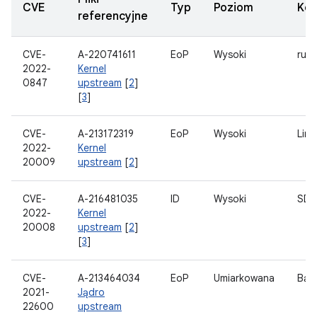
CVE
Typ
Poziom
Ko
referencyjne
CVE-
A-220741611
EoP
Wysoki
rury
2022-
Kernel
0847
upstream
[
2
]
[
3
]
CVE-
A-213172319
EoP
Wysoki
Linu
2022-
Kernel
20009
upstream
[
2
]
CVE-
A-216481035
ID
Wysoki
SD 
2022-
Kernel
20008
upstream
[
2
]
[
3
]
CVE-
A-213464034
EoP
Umiarkowana
Bąbe
2021-
Jądro
22600
upstream