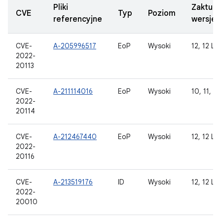
Pliki
Zaktual
CVE
Typ
Poziom
referencyjne
wersje
CVE-
A-205996517
EoP
Wysoki
12, 12 L
2022-
20113
CVE-
A-211114016
EoP
Wysoki
10, 11, 12
2022-
20114
CVE-
A-212467440
EoP
Wysoki
12, 12 L
2022-
20116
CVE-
A-213519176
ID
Wysoki
12, 12 L
2022-
20010