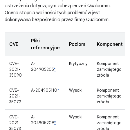
ostrzeżeniu dotyczącym zabezpieczeń Qualcomm.
Ocena stopnia ważności tych problemów jest
dokonywana bezpośrednio przez firmę Qualcomm.
Pliki
CVE
Poziom
Komponent
referencyjne
CVE-
A-
Krytyczny
Komponent
2021-
204905205
*
zamkniętego
35090
źródła
CVE-
A-204905110
*
Wysoki
Komponent
2021-
zamkniętego
35072
źródła
CVE-
A-
Wysoki
Komponent
2021-
204905209
*
zamkniętego
35073
źródła