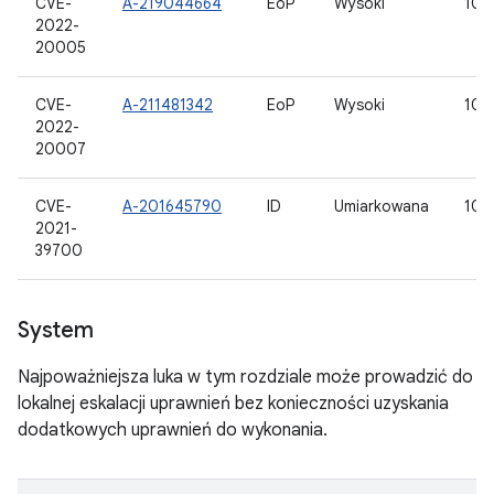
CVE-
A-219044664
EoP
Wysoki
10, 
2022-
20005
CVE-
A-211481342
EoP
Wysoki
10, 
2022-
20007
CVE-
A-201645790
ID
Umiarkowana
10, 
2021-
39700
System
Najpoważniejsza luka w tym rozdziale może prowadzić do
lokalnej eskalacji uprawnień bez konieczności uzyskania
dodatkowych uprawnień do wykonania.