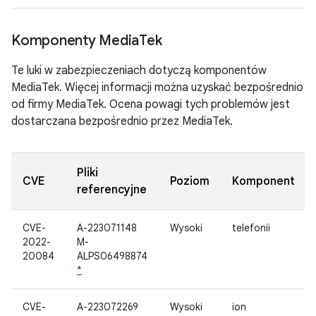
Komponenty Media
Tek
Te luki w zabezpieczeniach dotyczą komponentów
MediaTek. Więcej informacji można uzyskać bezpośrednio
od firmy MediaTek. Ocena powagi tych problemów jest
dostarczana bezpośrednio przez MediaTek.
Pliki
CVE
Poziom
Komponent
referencyjne
CVE-
A-223071148
Wysoki
telefonii
2022-
M-
20084
ALPS06498874
*
CVE-
A-223072269
Wysoki
ion