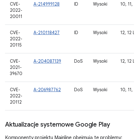
CVE-
A-214999128
ID
Wysoki
10, 11, 12
2022-
20011
CVE-
A-210118427
ID
Wysoki
12, 12 L
2022-
20115
CVE-
A-204087139
DoS
Wysoki
12, 12 L
2021-
39670
CVE-
A-206987762
DoS
Wysoki
10, 11, 12
2022-
20112
Aktualizacje systemowe Google Play
Komponenty projektu Mainline obejmują te problemy: