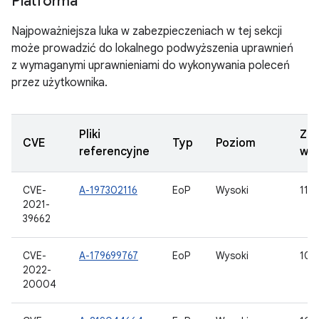
Platforma
Najpoważniejsza luka w zabezpieczeniach w tej sekcji
może prowadzić do lokalnego podwyższenia uprawnień
z wymaganymi uprawnieniami do wykonywania poleceń
przez użytkownika.
Pliki
Zak
CVE
Typ
Poziom
referencyjne
wer
CVE-
A-197302116
EoP
Wysoki
11, 
2021-
39662
CVE-
A-179699767
EoP
Wysoki
10, 
2022-
20004