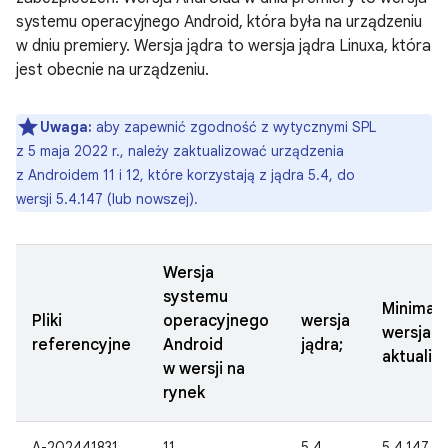
systemu operacyjnego Android, która była na urządzeniu
w dniu premiery. Wersja jądra to wersja jądra Linuxa, która
jest obecnie na urządzeniu.
Uwaga:
aby zapewnić zgodność z wytycznymi SPL
z 5 maja 2022 r., należy zaktualizować urządzenia
z Androidem 11 i 12, które korzystają z jądra 5.4, do
wersji 5.4.147 (lub nowszej).
Wersja
systemu
Minimal
Pliki
operacyjnego
wersja
wersja
referencyjne
Android
jądra;
aktualiza
w wersji na
rynek
A-202441831
11
5.4
5.4.147