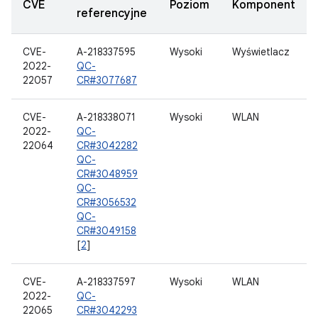
CVE
Poziom
Komponent
referencyjne
CVE-
A-218337595
Wysoki
Wyświetlacz
2022-
QC-
22057
CR#3077687
CVE-
A-218338071
Wysoki
WLAN
2022-
QC-
22064
CR#3042282
QC-
CR#3048959
QC-
CR#3056532
QC-
CR#3049158
[
2
]
CVE-
A-218337597
Wysoki
WLAN
2022-
QC-
22065
CR#3042293