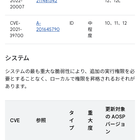
2022-
211481342
12、12L
20007
CVE-
A-
ID
中
10、11、12
2021-
201645790
程
39700
度
システム
システムの最も重大な脆弱性により、追加の実行権限を必
要とすることなく、ローカルで権限を昇格されるおそれが
あります。
更新対象
タ
重
の AOSP
CVE
参照
イ
大
バージョ
プ
度
ン