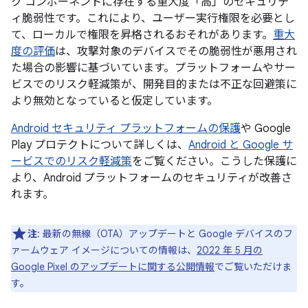
ク コンポーネントに存在する重大度「高」のセキュリテ
ィ脆弱性です。これにより、ユーザー実行権限を必要とし
て、ローカルで権限を昇格されるおそれがあります。
重大
度の評価
は、攻撃対象のデバイスでその脆弱性が悪用され
た場合の影響に基づいています。プラットフォームやサー
ビスでのリスク軽減策が、開発目的または不正な回避策に
より無効となっていると仮定しています。
Android セキュリティ プラットフォームの保護
や Google
Play プロテクトについて詳しくは、
Android と Google サ
ービスでのリスク軽減策
をご覧ください。こうした保護に
より、Android プラットフォームのセキュリティが改善さ
れます。
注
: 最新の無線（OTA）アップデートと Google デバイスのフ
ァームウェア イメージについての情報は、
2022 年 5 月の
Google Pixel のアップデートに関する公開情報
でご覧いただけま
す。