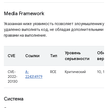
Media Framework
Указанная ниже уязвимость позволяет злоумышленнику
удаленно выполнять код, не обладая дополнительными
правами на выполнение.
Уровень
Обно
CVE
Ссылки
Тип
серьезности
верс
CVE-
A-
RCE
Критический
10, 11,
2022-
224314979
20130
Система