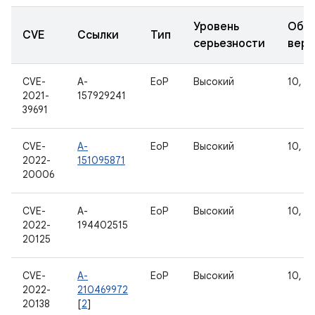
Уровень
Обн
CVE
Ссылки
Тип
серьезности
верс
CVE-
A-
EoP
Высокий
10, 11
2021-
157929241
39691
CVE-
A-
EoP
Высокий
10, 11
2022-
151095871
20006
CVE-
A-
EoP
Высокий
10, 11
2022-
194402515
20125
CVE-
A-
EoP
Высокий
10, 11
2022-
210469972
20138
[
2
]