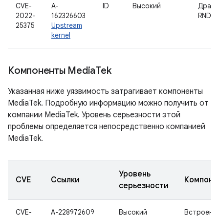
CVE-
A-
ID
Высокий
Драйв
2022-
162326603
RNDIS
25375
Upstream
kernel
Компоненты Media
Tek
Указанная ниже уязвимость затрагивает компоненты
MediaTek. Подробную информацию можно получить от
компании MediaTek. Уровень серьезности этой
проблемы определяется непосредственно компанией
MediaTek.
Уровень
CVE
Ссылки
Компоне
серьезности
CVE-
A-228972609
Высокий
Встроенн