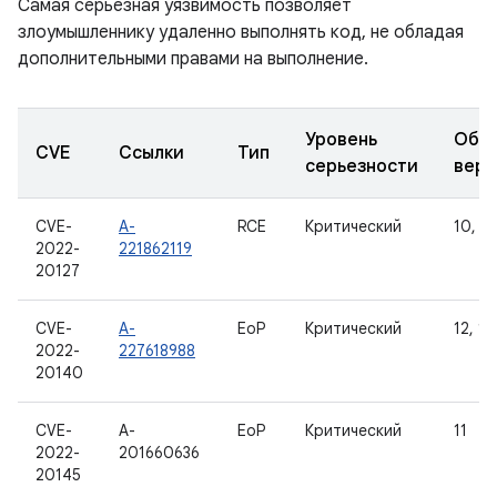
Самая серьезная уязвимость позволяет
злоумышленнику удаленно выполнять код, не обладая
дополнительными правами на выполнение.
Уровень
Обн
CVE
Ссылки
Тип
серьезности
верс
CVE-
A-
RCE
Критический
10, 11
2022-
221862119
20127
CVE-
A-
EoP
Критический
12, 12
2022-
227618988
20140
CVE-
A-
EoP
Критический
11
2022-
201660636
20145