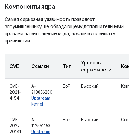
Компоненты ядра
Самая серьезная уязвимость позволяет
злоумышленнику, не обладающему дополнительными
правами на выполнение кода, локально повышать
привилегии.
Уровень
CVE
Ссылки
Тип
Комп
серьезности
CVE-
A-
EoP
Высокий
Kernel
2021-
218836280
4154
Upstream
kernel
CVE-
A-
EoP
Высокий
Сокет
2022-
112551163
20141
Upstream