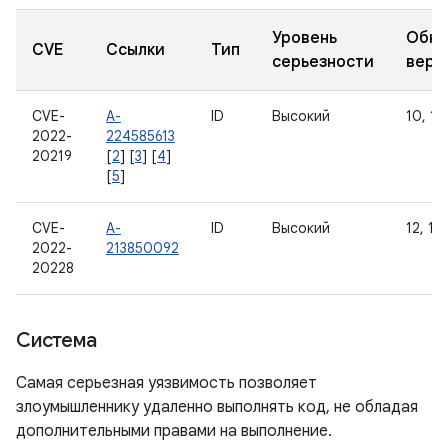
Уровень
Обно
CVE
Ссылки
Тип
серьезности
верс
CVE-
A-
ID
Высокий
10, 11,
2022-
224585613
20219
[
2
] [
3
] [
4
]
[
5
]
CVE-
A-
ID
Высокий
12, 12
2022-
213850092
20228
Система
Самая серьезная уязвимость позволяет
злоумышленнику удаленно выполнять код, не обладая
дополнительными правами на выполнение.