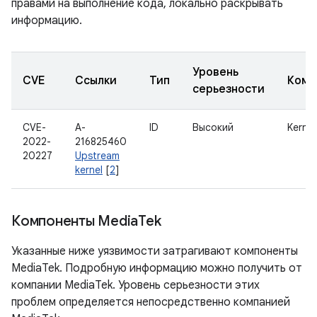
правами на выполнение кода, локально раскрывать
информацию.
Уровень
CVE
Ссылки
Тип
Комп
серьезности
CVE-
A-
ID
Высокий
Kernel
2022-
216825460
20227
Upstream
kernel
[
2
]
Компоненты Media
Tek
Указанные ниже уязвимости затрагивают компоненты
MediaTek. Подробную информацию можно получить от
компании MediaTek. Уровень серьезности этих
проблем определяется непосредственно компанией