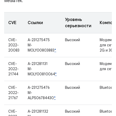
MediaTek.
Уровень
CVE
Ссылки
Компон
серьезности
CVE-
A-231275475
Высокий
Модем C
2022-
M-
для сете
20083
MOLY00803883
*
2G и 3G
CVE-
A-231281131
Высокий
Модем R
2022-
M-
для сети
21744
MOLY00810064
*
CVE-
A-231275476
Высокий
Bluetoot
2022-
M-
21767
ALPS06784430
*
CVE-
A-231281132
Высокий
Bluetoot