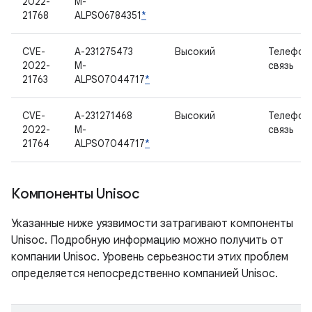
2022-
M-
21768
ALPS06784351
*
CVE-
A-231275473
Высокий
Телефон
2022-
M-
связь
21763
ALPS07044717
*
CVE-
A-231271468
Высокий
Телефон
2022-
M-
связь
21764
ALPS07044717
*
Компоненты Unisoc
Указанные ниже уязвимости затрагивают компоненты
Unisoc. Подробную информацию можно получить от
компании Unisoc. Уровень серьезности этих проблем
определяется непосредственно компанией Unisoc.