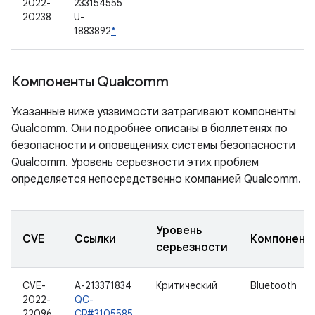
2022-
233154555
20238
U-
1883892
*
Компоненты Qualcomm
Указанные ниже уязвимости затрагивают компоненты
Qualcomm. Они подробнее описаны в бюллетенях по
безопасности и оповещениях системы безопасности
Qualcomm. Уровень серьезности этих проблем
определяется непосредственно компанией Qualcomm.
Уровень
CVE
Ссылки
Компонент
серьезности
CVE-
A-213371834
Критический
Bluetooth
2022-
QC-
22096
CR#3105585