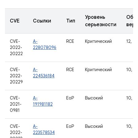
Уровень
Обн
CVE
Ссылки
Тип
серьезности
вер
CVE-
A-
RCE
Критический
12, 12
2022-
228078096
20222
CVE-
A-
RCE
Критический
10, 11
2022-
224536184
20229
CVE-
A-
EoP
Высокий
10, 11
2021-
191981182
0981
CVE-
A-
EoP
Высокий
10, 11
2022-
223578534