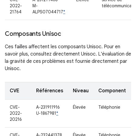
2022-
M-
télécommunicati
21764
ALPS07044717
*
Composants Unisoc
Ces failles affectent les composants Unisoc. Pour en
savoir plus, consultez directement Unisoc. L'évaluation de
la gravité de ces problèmes est fournie directement par
Unisoc.
CVE
Références
Niveau
Component
CVE-
A-231911916
Élevée
Téléphonie
2022-
U-1867981
*
20216
CVE-
A-232441378
Élevée
Téléphonie