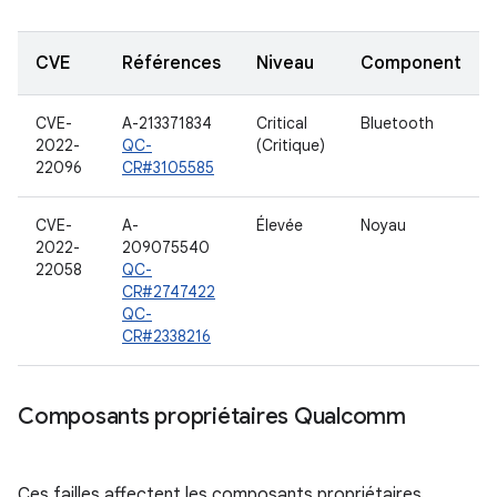
CVE
Références
Niveau
Component
CVE-
A-213371834
Critical
Bluetooth
2022-
QC-
(Critique)
22096
CR#3105585
CVE-
A-
Élevée
Noyau
2022-
209075540
22058
QC-
CR#2747422
QC-
CR#2338216
Composants propriétaires Qualcomm
Ces failles affectent les composants propriétaires