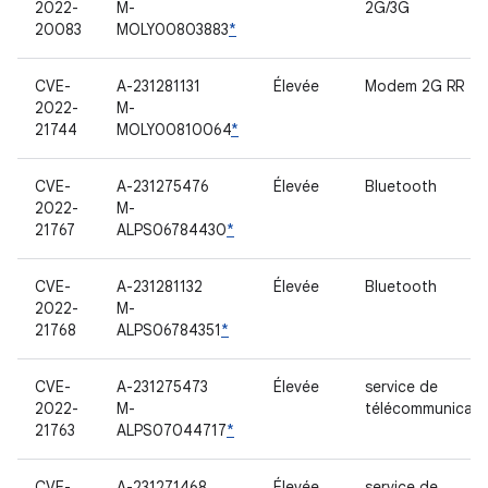
2022-
M-
2G/3G
20083
MOLY00803883
*
CVE-
A-231281131
Élevée
Modem 2G RR
2022-
M-
21744
MOLY00810064
*
CVE-
A-231275476
Élevée
Bluetooth
2022-
M-
21767
ALPS06784430
*
CVE-
A-231281132
Élevée
Bluetooth
2022-
M-
21768
ALPS06784351
*
CVE-
A-231275473
Élevée
service de
2022-
M-
télécommunicati
21763
ALPS07044717
*
CVE-
A-231271468
Élevée
service de