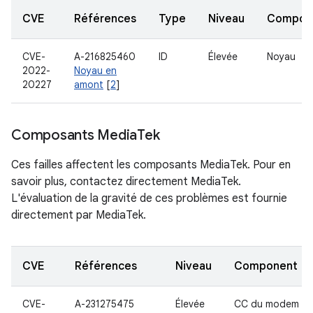
CVE
Références
Type
Niveau
Compon
CVE-
A-216825460
ID
Élevée
Noyau
2022-
Noyau en
20227
amont
[
2
]
Composants Media
Tek
Ces failles affectent les composants MediaTek. Pour en
savoir plus, contactez directement MediaTek.
L'évaluation de la gravité de ces problèmes est fournie
directement par MediaTek.
CVE
Références
Niveau
Component
CVE-
A-231275475
Élevée
CC du modem