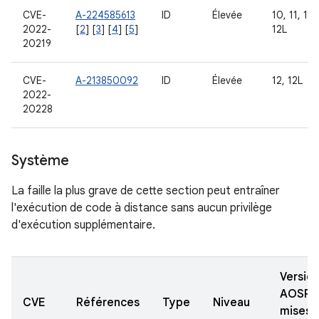
CVE-
A-224585613
ID
Élevée
10, 11, 12,
2022-
[
2
] [
3
] [
4
] [
5
]
12L
20219
CVE-
A-213850092
ID
Élevée
12, 12L
2022-
20228
Système
La faille la plus grave de cette section peut entraîner
l'exécution de code à distance sans aucun privilège
d'exécution supplémentaire.
Versio
AOSP
CVE
Références
Type
Niveau
mises 