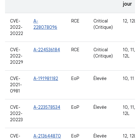
jour
CVE-
A-
RCE
Critical
12, 12L
2022-
228078096
(Critique)
20222
CVE-
A-224536184
RCE
Critical
10, 11, 1
2022-
(Critique)
12L
20229
CVE-
A-191981182
EoP
Élevée
10, 11
2021-
0981
CVE-
A-223578534
EoP
Élevée
10, 11, 1
2022-
12L
20223
CVE-
A-213644870
EoP
Élevée
12, 12L