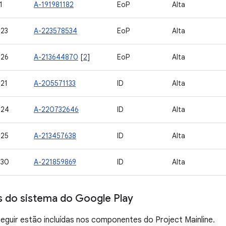
1
A-191981182
EoP
Alta
23
A-223578534
EoP
Alta
226
A-213644870
[
2
]
EoP
Alta
21
A-205571133
ID
Alta
224
A-220732646
ID
Alta
225
A-213457638
ID
Alta
230
A-221859869
ID
Alta
s do sistema do Google Play
eguir estão incluídas nos componentes do Project Mainline.