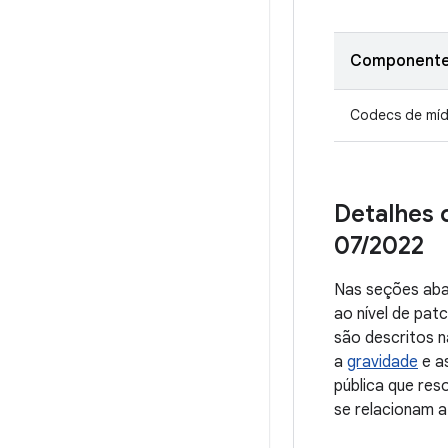
Component
Codecs de míd
Detalhes 
07
/
2022
Nas seções aba
ao nível de pa
são descritos n
a
gravidade
e a
pública que re
se relacionam a