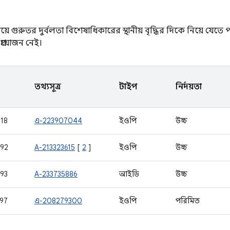
ে গুরুতর দুর্বলতা বিশেষাধিকারের স্থানীয় বৃদ্ধির দিকে নিয়ে যেত
প্রয়োজন নেই।
তথ্যসূত্র
টাইপ
নির্দয়তা
18
এ-223907044
ইওপি
উচ্চ
92
A-213323615
[
2
]
ইওপি
উচ্চ
93
A-233735886
আইডি
উচ্চ
97
এ-208279300
ইওপি
পরিমিত