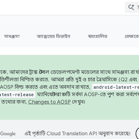
সামঞ্জস্য
অ্যান্ড্রয়েড ডিভাইস
স্বয়ংচালিত
রেফারেন
ে, আমাদের ট্রাঙ্ক স্টেবল ডেভেলপমেন্ট মডেলের সাথে সামঞ্জস্য রাখ
র স্থিতিশীলতা নিশ্চিত করতে, আমরা প্রতি দুই ও চার ত্রৈমাসিকে (Q2
 AOSP বিল্ড করতে এবং এতে অবদান রাখতে,
android-latest-r
atest-release
ম্যানিফেস্ট ব্রাঞ্চটি সর্বদা AOSP-তে পুশ করা সর্ব
তথ্যের জন্য,
Changes to AOSP
দেখুন।
এই পৃষ্ঠাটি
Cloud Translation API
অনুবাদ করেছে।