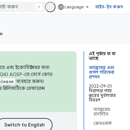
/
সাইন-ইন করুন
্স
এই পৃষ্ঠায় যা যা
আছে
তে এবং ইকোসিস্টেমের জন্য
অ্যান্ড্রয়েড এবং
গুগল পরিষেবা
 এবং Q4) AOSP-তে সোর্স কোড
প্রশমন
elease
ব্যবহার করুন।
2022-09-01
শেষ রিলিজটিকে রেফারেন্স
নিরাপত্তা প্যাচ
স্তরের দুর্বলতার
বিবরণ
অ্যান্ড্রয়েড
রানটাইম
ফ্রেমওয়ার্ক