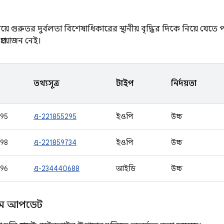
ে গুরুতর দুর্বলতা বিশেষাধিকারের স্থানীয় বৃদ্ধির দিকে নিয়ে যেত
প্রয়োজন নেই।
তথ্যসূত্র
টাইপ
নির্দয়তা
95
এ-221855295
ইওপি
উচ্চ
98
এ-221859734
ইওপি
উচ্চ
96
এ-234440688
আইডি
উচ্চ
্টেম আপডেট