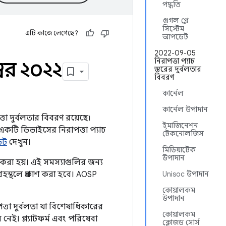
পদ্ধতি
গুগল প্লে
সিস্টেম
এটি কাজে লেগেছে?
আপডেট
2022-09-05
নিরাপত্তা প্যাচ
ম্বর ২০২২
স্তরের দুর্বলতার
বিবরণ
কার্নেল
কার্নেল উপাদান
্তা দুর্বলতার বিবরণ রয়েছে৷
ইমাজিনেশন
একটি ডিভাইসের নিরাপত্তা প্যাচ
টেকনোলজিস
েট
দেখুন।
মিডিয়াটেক
উপাদান
 করা হয়। এই সমস্যাগুলির জন্য
্রহস্থলে প্রকাশ করা হবে। AOSP
Unisoc উপাদান
কোয়ালকম
উপাদান
ত্তা দুর্বলতা যা বিশেষাধিকারের
কোয়ালকম
 নেই। প্ল্যাটফর্ম এবং পরিষেবা
ক্লোজড সোর্স