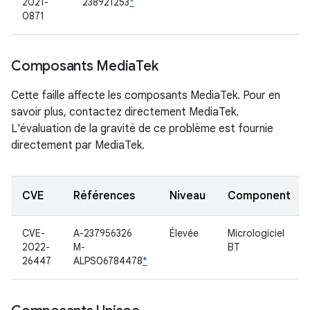
2021-
238921253
*
0871
Composants Media
Tek
Cette faille affecte les composants MediaTek. Pour en
savoir plus, contactez directement MediaTek.
L'évaluation de la gravité de ce problème est fournie
directement par MediaTek.
CVE
Références
Niveau
Component
CVE-
A-237956326
Élevée
Micrologiciel
2022-
M-
BT
26447
ALPS06784478
*