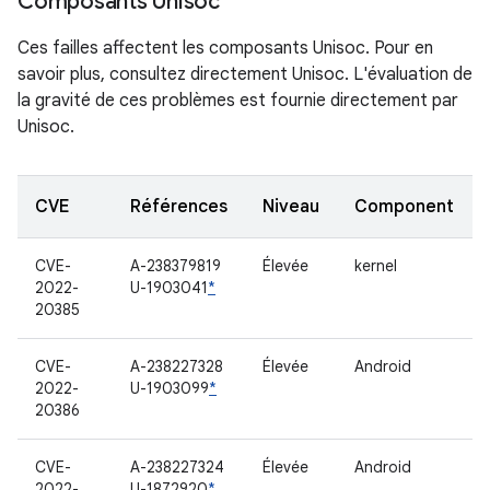
Composants Unisoc
Ces failles affectent les composants Unisoc. Pour en
savoir plus, consultez directement Unisoc. L'évaluation de
la gravité de ces problèmes est fournie directement par
Unisoc.
CVE
Références
Niveau
Component
CVE-
A-238379819
Élevée
kernel
2022-
U-1903041
*
20385
CVE-
A-238227328
Élevée
Android
2022-
U-1903099
*
20386
CVE-
A-238227324
Élevée
Android
2022-
U-1872920
*