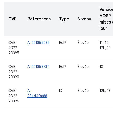
Versions
AOSP
CVE
Références
Type
Niveau
mises à
jour
CVE-
A-221855295
EoP
Élevée
11, 12,
2022-
12L, 13
20395
CVE-
A-221859734
EoP
Élevée
13
2022-
20398
CVE-
A-
ID
Élevée
12L, 13
2022-
234440688
20396