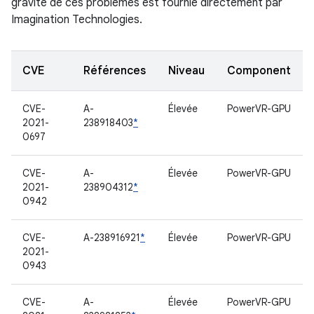
gravité de ces problèmes est fournie directement par
Imagination Technologies.
CVE
Références
Niveau
Component
CVE-
A-
Élevée
PowerVR-GPU
2021-
238918403
*
0697
CVE-
A-
Élevée
PowerVR-GPU
2021-
238904312
*
0942
CVE-
A-238916921
*
Élevée
PowerVR-GPU
2021-
0943
CVE-
A-
Élevée
PowerVR-GPU