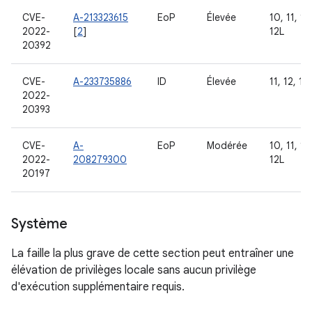
CVE-
A-213323615
EoP
Élevée
10, 11, 12
2022-
[
2
]
12L
20392
CVE-
A-233735886
ID
Élevée
11, 12, 12
2022-
20393
CVE-
A-
EoP
Modérée
10, 11, 12
2022-
208279300
12L
20197
Système
La faille la plus grave de cette section peut entraîner une
élévation de privilèges locale sans aucun privilège
d'exécution supplémentaire requis.