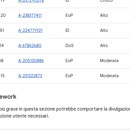
19
A-237290578
ID
Critico
420
A-238377411
EoP
Alto
51
A-224771921
ID
Alto
24
A-67862680
DoS
Alto
58
A-205130886
EoP
Moderata
15
A-231322873
EoP
Moderata
ework
 più grave in questa sezione potrebbe comportare la divulgazione
cuzione utente necessari.