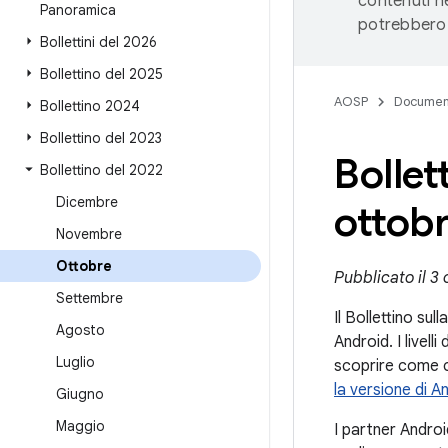
contenuti ne
Panoramica
potrebbero 
Bollettini del 2026
Bollettino del 2025
AOSP
Documen
Bollettino 2024
Bollettino del 2023
Bollet
Bollettino del 2022
Dicembre
ottob
Novembre
Ottobre
Pubblicato il 3
Settembre
Il Bollettino sul
Agosto
Android. I livel
Luglio
scoprire come co
la versione di A
Giugno
Maggio
I partner Androi