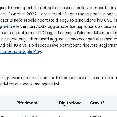
uenti sono riportati i dettagli di ciascuna delle vulnerabilità di 
h del 1° ottobre 2022. Le vulnerabilità sono raggruppate in bas
critti nelle tabelle riportate di seguito e includono l'ID CVE, i r
gravità
e le versioni AOSP aggiornate (se applicabili). Se disponi
risolto il problema all'ID bug, ad esempio l'elenco delle modif
 un singolo bug, i riferimenti aggiuntivi sono collegati ai numeri 
 Android 10 e versioni successive potrebbero ricevere aggiornam
i sistema Google Play
.
 più grave in questa sezione potrebbe portare a una scalata loc
privilegi di esecuzione aggiuntivi.
Riferimenti
Digitazione
Gravità