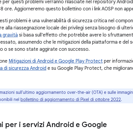
 per questi problemi verranno rilasciate nel repository Andro
48 ore. Aggiorneremo questo bollettino con i link AOSP non appe
questi problemi è una vulnerabilità di sicurezza critica nel com
 alla riassegnazione locale dei privilegi senza bisogno di ulterio
a gravità
si basa sull'effetto che potrebbe avere lo sfruttamento
ressato, assumendo che le mitigazioni della piattaforma e del se
po o se sono state aggirate con successo.
ione
Mitigazioni di Android e Google Play Protect
per informazio
a di sicurezza Android
e su Google Play Protect, che migliorano
ormazioni sull'ultimo aggiornamento over-the-air (OTA) e sulle immagini
onibili nel
bollettino di aggiornamento di Pixel di ottobre 2022
.
i per i servizi Android e Google