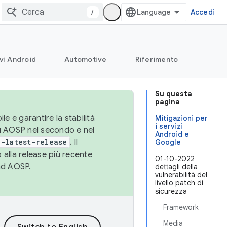
/
Accedi
vi Android
Automotive
Riferimento
Su questa
pagina
le e garantire la stabilità
Mitigazioni per
i servizi
su AOSP nel secondo e nel
Android e
-latest-release
. Il
Google
 alla release più recente
01-10-2022
ad AOSP
.
dettagli della
vulnerabilità del
livello patch di
sicurezza
Framework
Media