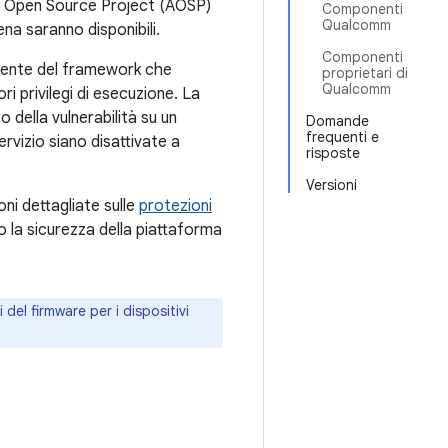
id Open Source Project (AOSP)
Componenti
Qualcomm
na saranno disponibili.
Componenti
ponente del framework che
proprietari di
Qualcomm
ri privilegi di esecuzione. La
 della vulnerabilità su un
Domande
frequenti e
rvizio siano disattivate a
risposte
Versioni
ni dettagliate sulle
protezioni
 la sicurezza della piattaforma
 del firmware per i dispositivi