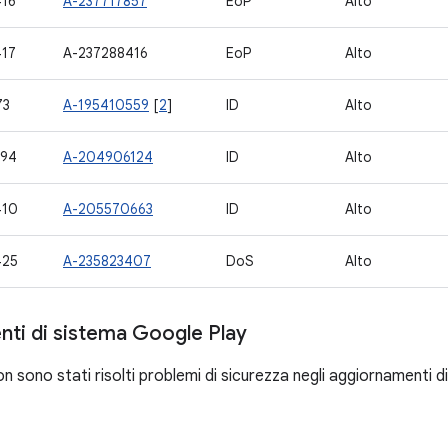
16
A-237717857
EoP
Alto
17
A-237288416
EoP
Alto
73
A-195410559
[
2
]
ID
Alto
394
A-204906124
ID
Alto
410
A-205570663
ID
Alto
425
A-235823407
DoS
Alto
ti di sistema Google Play
 sono stati risolti problemi di sicurezza negli aggiornamenti d