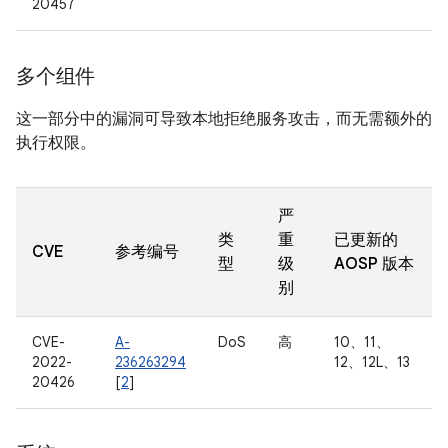
20457
多个组件
这一部分中的漏洞可导致本地拒绝服务攻击，而无需额外的
执行权限。
严
类
重
已更新的
CVE
参考编号
型
级
AOSP 版本
别
CVE-
A-
DoS
高
10、11、
2022-
236263294
12、12L、13
20426
[
2
]