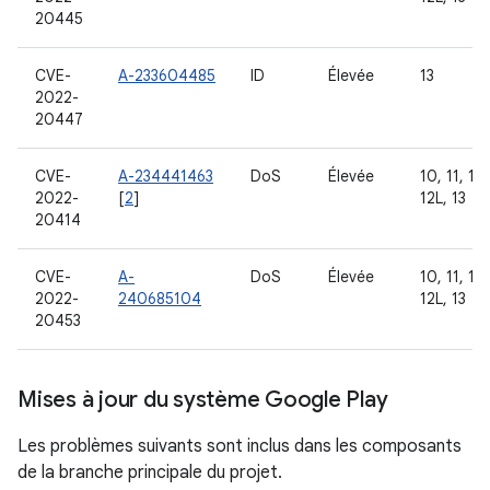
20445
CVE-
A-233604485
ID
Élevée
13
2022-
20447
CVE-
A-234441463
DoS
Élevée
10, 11, 12,
2022-
[
2
]
12L, 13
20414
CVE-
A-
DoS
Élevée
10, 11, 12,
2022-
240685104
12L, 13
20453
Mises à jour du système Google Play
Les problèmes suivants sont inclus dans les composants
de la branche principale du projet.