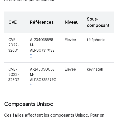
directement par MediaTek.
Sous-
CVE
Références
Niveau
composant
CVE-
A-234038598
Élevée
téléphonie
2022-
M-
32601
ALPS07319132
*
CVE-
A-245050053
Élevée
keyinstall
2022-
M-
32602
ALPS07388790
*
Composants Unisoc
Ces failles affectent les composants Unisoc. Pour en