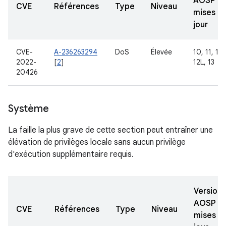
AOSP
CVE
Références
Type
Niveau
mises à
jour
CVE-
A-236263294
DoS
Élevée
10, 11, 12,
2022-
[
2
]
12L, 13
20426
Système
La faille la plus grave de cette section peut entraîner une
élévation de privilèges locale sans aucun privilège
d'exécution supplémentaire requis.
Versions
AOSP
CVE
Références
Type
Niveau
mises à