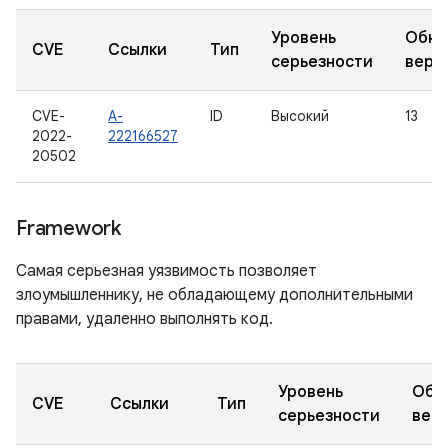
Уровень
Обно
CVE
Ссылки
Тип
серьезности
верс
CVE-
A-
ID
Высокий
13
2022-
222166527
20502
Framework
Самая серьезная уязвимость позволяет
злоумышленнику, не обладающему дополнительными
правами, удаленно выполнять код.
Уровень
Обн
CVE
Ссылки
Тип
серьезности
вер