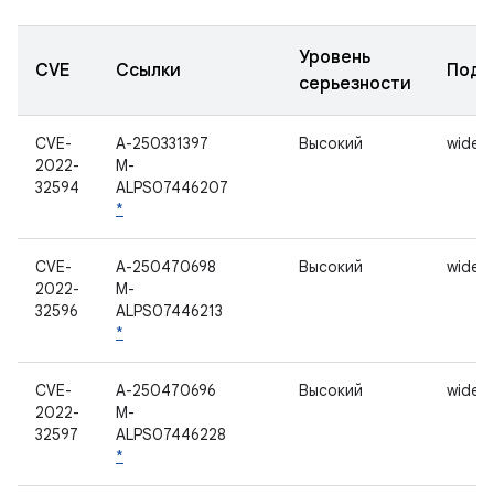
Уровень
CVE
Ссылки
Подк
серьезности
CVE-
A-250331397
Высокий
widevi
2022-
M-
32594
ALPS07446207
*
CVE-
A-250470698
Высокий
widevi
2022-
M-
32596
ALPS07446213
*
CVE-
A-250470696
Высокий
widevi
2022-
M-
32597
ALPS07446228
*