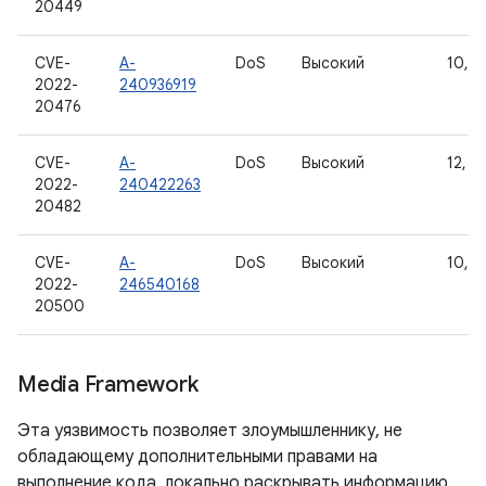
20449
CVE-
A-
DoS
Высокий
10, 11
2022-
240936919
20476
CVE-
A-
DoS
Высокий
12, 12
2022-
240422263
20482
CVE-
A-
DoS
Высокий
10, 11
2022-
246540168
20500
Media Framework
Эта уязвимость позволяет злоумышленнику, не
обладающему дополнительными правами на
выполнение кода, локально раскрывать информацию.