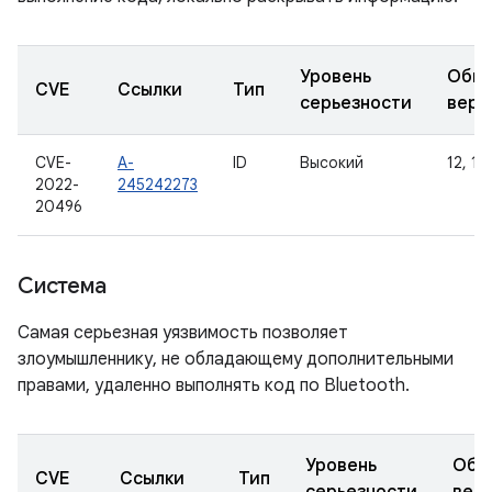
Уровень
Обно
CVE
Ссылки
Тип
серьезности
верс
CVE-
A-
ID
Высокий
12, 12L
2022-
245242273
20496
Система
Самая серьезная уязвимость позволяет
злоумышленнику, не обладающему дополнительными
правами, удаленно выполнять код по Bluetooth.
Уровень
Обн
CVE
Ссылки
Тип