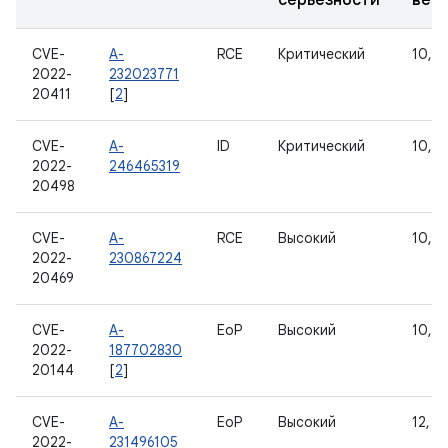
серьезности
вер
CVE-
A-
RCE
Критический
10, 11
2022-
232023771
20411
[
2
]
CVE-
A-
ID
Критический
10, 11
2022-
246465319
20498
CVE-
A-
RCE
Высокий
10, 11
2022-
230867224
20469
CVE-
A-
EoP
Высокий
10, 11
2022-
187702830
20144
[
2
]
CVE-
A-
EoP
Высокий
12, 1
2022-
231496105