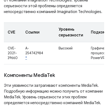
от компании Imagination Technologies. Уровень
серьезности этой проблемы определяется
непосредственно компанией Imagination Technologies.
Уровень
CVE
Ссылки
Подкомп
серьезности
CVE-
A-
Высокий
Графичес
2021-
254742984
процессо
39660
*
PowerVR
Компоненты Media
Tek
Эти уязвимости затрагивают компоненты MediaTek.
Подробную информацию можно получить от компании
MediaTek. Уровень серьезности этих проблем
определяется непосредственно компанией MediaTek.