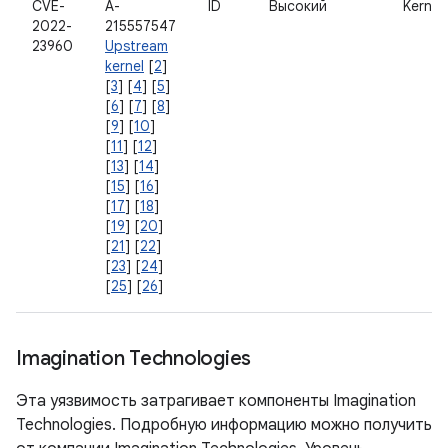
CVE-
A-
ID
Высокий
Kernel
2022-
215557547
23960
Upstream
kernel
[
2
]
[
3
] [
4
] [
5
]
[
6
] [
7
] [
8
]
[
9
] [
10
]
[
11
] [
12
]
[
13
] [
14
]
[
15
] [
16
]
[
17
] [
18
]
[
19
] [
20
]
[
21
] [
22
]
[
23
] [
24
]
[
25
] [
26
]
Imagination Technologies
Эта уязвимость затрагивает компоненты Imagination
Technologies. Подробную информацию можно получить