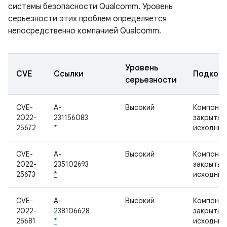
системы безопасности Qualcomm. Уровень
серьезности этих проблем определяется
непосредственно компанией Qualcomm.
Уровень
CVE
Ссылки
Подком
серьезности
CVE-
A-
Высокий
Компонен
2022-
231156083
закрытым
25672
*
исходным
CVE-
A-
Высокий
Компонен
2022-
235102693
закрытым
25673
*
исходным
CVE-
A-
Высокий
Компонен
2022-
238106628
закрытым
25681
*
исходным