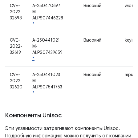
CVE-
A-250470697
Высокий
widevi
2022-
M-
32598
ALPS07446228
*
CVE-
A-250441021
Высокий
keyinst
2022-
M-
32619
ALPS07439659
*
CVE-
A-250441023
Высокий
mpu
2022-
M-
32620
ALPS07541753
*
Компоненты Unisoc
Эти уязвимости затрагивают компоненты Unisoc.
Подробную информацию можно получить от компании