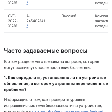
33235
*
исходным
CVE-
A-
Высокий
Компонен
2022-
245402341
закрытым
33238
*
исходным
Часто задаваемые вопросы
В этом разделе мы отвечаем на вопросы, которые
могут возникнуть после прочтения бюллетеня.
1. Как определить, установлено ли на устройстве
обновление, в котором устранены перечисленные
проблемы?
Информацию о том, как проверить уровень
исправления системы безопасности на устройстве,
можно найти в
статье об обновлении версии Android
.