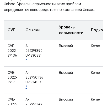
Unisoc. Уровень серьезности этих проблем
определяется непосредственно компанией Unisoc.
Уровень
CVE
Ссылки
Подком
серьезности
CVE-
A-
Высокий
Kernel
2022-
252398972
39106
U-1830881
*
CVE-
A-
Высокий
Kernel
2022-
252950986
39131
U-1914157
*
CVE-
A-
Высокий
Kernel
2022-
252951342