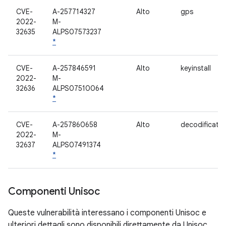
CVE-
A-257714327
Alto
gps
2022-
M-
32635
ALPS07573237
*
CVE-
A-257846591
Alto
keyinstall
2022-
M-
32636
ALPS07510064
*
CVE-
A-257860658
Alto
decodificato
2022-
M-
32637
ALPS07491374
*
Componenti Unisoc
Queste vulnerabilità interessano i componenti Unisoc e
ulteriori dettagli sono disponibili direttamente da Unisoc.