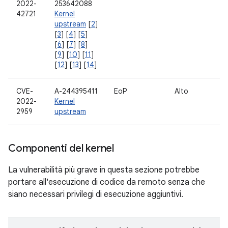
2022-
253642088
42721
Kernel
upstream
[
2
]
[
3
] [
4
] [
5
]
[
6
] [
7
] [
8
]
[
9
] [
10
] [
11
]
[
12
] [
13
] [
14
]
CVE-
A-244395411
EoP
Alto
Tu
2022-
Kernel
2959
upstream
Componenti del kernel
La vulnerabilità più grave in questa sezione potrebbe
portare all'esecuzione di codice da remoto senza che
siano necessari privilegi di esecuzione aggiuntivi.