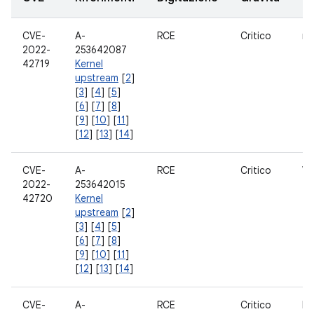
CVE-
A-
RCE
Critico
ma
2022-
253642087
42719
Kernel
upstream
[
2
]
[
3
] [
4
] [
5
]
[
6
] [
7
] [
8
]
[
9
] [
10
] [
11
]
[
12
] [
13
] [
14
]
CVE-
A-
RCE
Critico
W
2022-
253642015
42720
Kernel
upstream
[
2
]
[
3
] [
4
] [
5
]
[
6
] [
7
] [
8
]
[
9
] [
10
] [
11
]
[
12
] [
13
] [
14
]
CVE-
A-
RCE
Critico
Pi