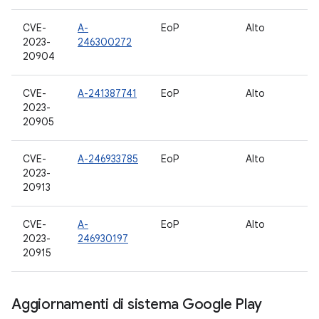
CVE-
A-
EoP
Alto
12
2023-
246300272
20904
CVE-
A-241387741
EoP
Alto
1
2023-
20905
CVE-
A-246933785
EoP
Alto
10
2023-
12
20913
CVE-
A-
EoP
Alto
10
2023-
246930197
12
20915
Aggiornamenti di sistema Google Play