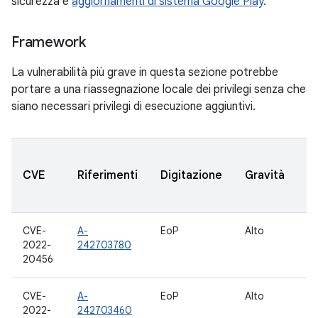
sicurezza e
aggiornamenti di sistema Google Play
.
Framework
La vulnerabilità più grave in questa sezione potrebbe
portare a una riassegnazione locale dei privilegi senza che
siano necessari privilegi di esecuzione aggiuntivi.
Ve
CVE
Riferimenti
Digitazione
Gravità
A
a
CVE-
A-
EoP
Alto
10
2022-
242703780
12
20456
CVE-
A-
EoP
Alto
10
2022-
242703460
12