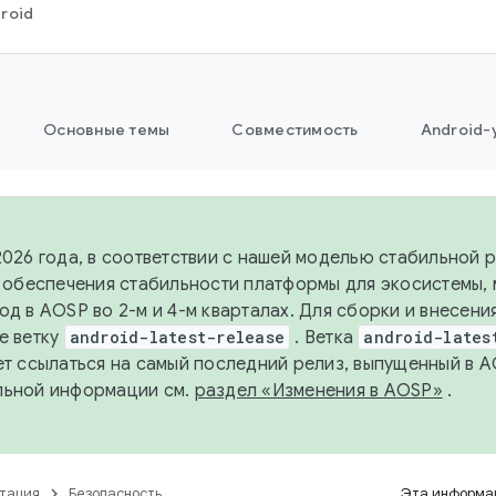
roid
Основные темы
Совместимость
Android-
2026 года, в соответствии с нашей моделью стабильной
я обеспечения стабильности платформы для экосистемы,
од в AOSP во 2-м и 4-м кварталах. Для сборки и внесени
е ветку
android-latest-release
. Ветка
android-lates
ет ссылаться на самый последний релиз, выпущенный в A
льной информации см.
раздел «Изменения в AOSP»
.
тация
Безопасность
Эта информац