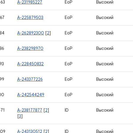
463
A-231985227
EoP
Высокий
67
A-225879503
EoP
Высокий
84
A-262892300
[
2
]
EoP
Высокий
86
A-238298970
EoP
Высокий
93
A-228450832
EoP
Высокий
99
A-243377226
EoP
Высокий
00
A-242544249
EoP
Высокий
71
A-238177877
[
2
]
ID
Высокий
[
3
]
909
A-243130512
[
2
]
ID
Высокий