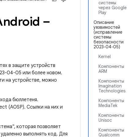
системы
через Google
Play
ndroid –
Описание
уязвимостей
(исправление
системы
безопасности
2023-04-05)
Kernel
тях в защите устройств
Компоненты
ARM
023-04-05 или более новом.
ти на устройстве, можно
Компоненты
Imagination
Technologies
ыхода бюллетеня.
Компоненты
MediaTek
ct (AOSP). Ссылки на них и
Компоненты
Unisoc
стема", которая позволяет
Компоненты
удаленно выполнять код. Для
Qualcomm