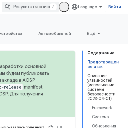
/
Войти
устройства
Автомобильный
Ещё
Содержание
Предотвращен
 разработки основной
ие атак
 мы будем публиковать
Описание
я вклада в AOSP
уязвимостей
(исправление
t-release
manifest
системы
OSP. Для получения
безопасности
2023-04-01)
Framework
Система
Обновления
ия оказалась полезной?