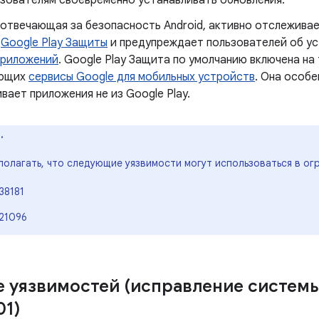
ьзователям своевременно устанавливать обновления.
 отвечающая за безопасность Android, активно отслеживае
ю
Google Play Защиты
и предупреждает пользователей об у
приложений
. Google Play Защита по умолчанию включена на
ующих
сервисы Google для мобильных устройств
. Она особе
вает приложения не из Google Play.
.
полагать, что следующие уязвимости могут использоваться в ог
38181
21096
 уязвимостей (исправление систем
01)