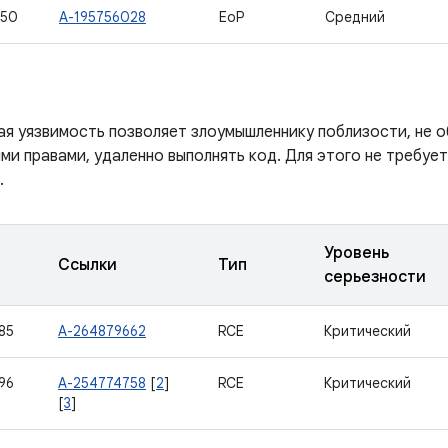
950
A-195756028
EoP
Средний
ая уязвимость позволяет злоумышленнику поблизости, не
ми правами, удаленно выполнять код. Для этого не требуе
.
Уровень
Ссылки
Тип
серьезности
85
A-264879662
RCE
Критический
96
A-254774758
[
2
]
RCE
Критический
[
3
]