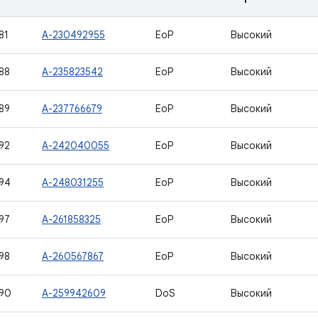
81
A-230492955
EoP
Высокий
88
A-235823542
EoP
Высокий
89
A-237766679
EoP
Высокий
92
A-242040055
EoP
Высокий
94
A-248031255
EoP
Высокий
97
A-261858325
EoP
Высокий
98
A-260567867
EoP
Высокий
90
A-259942609
DoS
Высокий