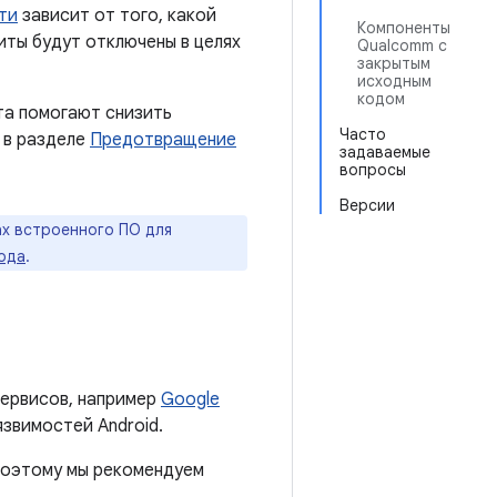
ти
зависит от того, какой
Компоненты
иты будут отключены в целях
Qualcomm с
закрытым
исходным
кодом
та помогают снизить
Часто
 в разделе
Предотвращение
задаваемые
вопросы
Версии
х встроенного ПО для
года
.
ервисов, например
Google
язвимостей Android.
 поэтому мы рекомендуем