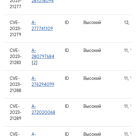
2023-
281018094
21277
CVE-
A-
ID
Высокий
12, 12
2023-
277741109
21279
CVE-
A-
ID
Высокий
11, 12
2023-
280797684
21283
[
2
]
CVE-
A-
ID
Высокий
11, 12
2023-
276294099
21288
CVE-
A-
ID
Высокий
11, 12
2023-
272020068
21289
CVE-
A-
ID
Высокий
11, 12