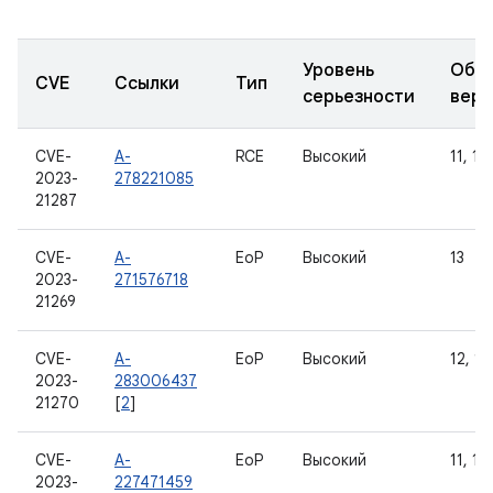
Уровень
Обн
CVE
Ссылки
Тип
серьезности
верс
CVE-
A-
RCE
Высокий
11, 12
2023-
278221085
21287
CVE-
A-
EoP
Высокий
13
2023-
271576718
21269
CVE-
A-
EoP
Высокий
12, 12
2023-
283006437
21270
[
2
]
CVE-
A-
EoP
Высокий
11, 12
2023-
227471459