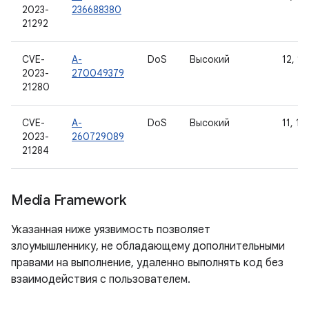
2023-
236688380
21292
CVE-
A-
DoS
Высокий
12, 12
2023-
270049379
21280
CVE-
A-
DoS
Высокий
11, 12
2023-
260729089
21284
Media Framework
Указанная ниже уязвимость позволяет
злоумышленнику, не обладающему дополнительными
правами на выполнение, удаленно выполнять код без
взаимодействия с пользователем.