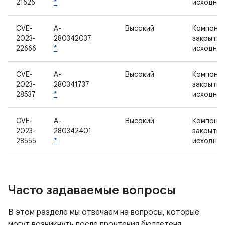
21626
*
исходны
CVE-
A-
Высокий
Компонен
2023-
280342037
закрыты
22666
*
исходны
CVE-
A-
Высокий
Компонен
2023-
280341737
закрыты
28537
*
исходны
CVE-
A-
Высокий
Компонен
2023-
280342401
закрыты
28555
*
исходны
Часто задаваемые вопросы
В этом разделе мы отвечаем на вопросы, которые
могут возникнуть после прочтения бюллетеня.