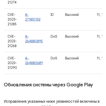
21274
CVE-
A-
ID
Высокий
11, 12
2023-
271851153
21285
CVE-
A-
DoS
Высокий
11, 12
2023-
264880895
21268
CVE-
A-
DoS
Высокий
11, 12
2023-
264880689
21290
Обновления системы через Google Play
Исправления указанных ниже уязвимостей включены в