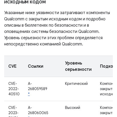
исходным кодом
Указанные ниже уязвимости затрагивают компоненты
Qualcomm с закрытым исходным кодом и подробно
описаны в бюллетенях по безопасности и в
оповещениях системы безопасности Qualcomm.
Уровень серьезности этих проблем определяется
непосредственно компанией Qualcomm.
Уровень
CVE
Ссылки
Подком
серьезности
CVE-
A-
Критический
Компонен
2022-
268059589
закрыты
40510
*
исходны
CVE-
A-
Высокий
Компонен
2023-
268060065
закрыты