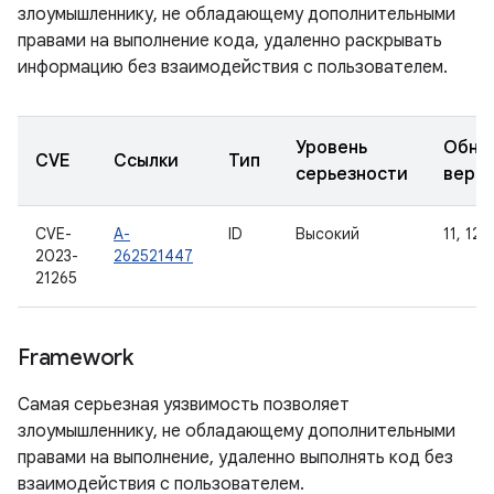
злоумышленнику, не обладающему дополнительными
правами на выполнение кода, удаленно раскрывать
информацию без взаимодействия с пользователем.
Уровень
Обно
CVE
Ссылки
Тип
серьезности
верс
CVE-
A-
ID
Высокий
11, 12, 
2023-
262521447
21265
Framework
Самая серьезная уязвимость позволяет
злоумышленнику, не обладающему дополнительными
правами на выполнение, удаленно выполнять код без
взаимодействия с пользователем.