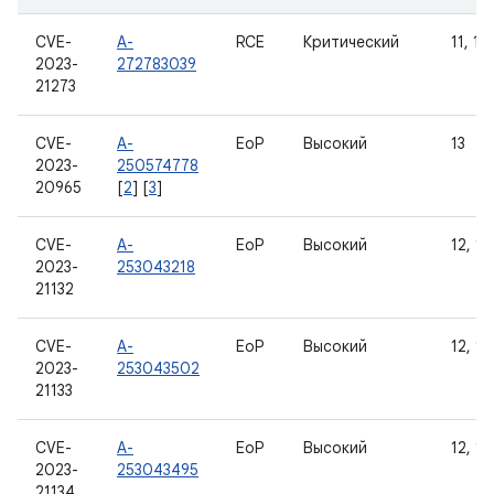
CVE-
A-
RCE
Критический
11, 12
2023-
272783039
21273
CVE-
A-
EoP
Высокий
13
2023-
250574778
20965
[
2
] [
3
]
CVE-
A-
EoP
Высокий
12, 12
2023-
253043218
21132
CVE-
A-
EoP
Высокий
12, 12
2023-
253043502
21133
CVE-
A-
EoP
Высокий
12, 12
2023-
253043495
21134