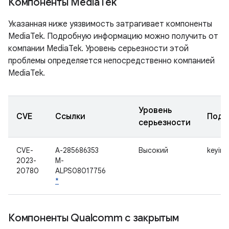
Компоненты Media
Tek
Указанная ниже уязвимость затрагивает компоненты
MediaTek. Подробную информацию можно получить от
компании MediaTek. Уровень серьезности этой
проблемы определяется непосредственно компанией
MediaTek.
Уровень
CVE
Ссылки
Подк
серьезности
CVE-
A-285686353
Высокий
keyinst
2023-
M-
20780
ALPS08017756
*
Компоненты Qualcomm с закрытым