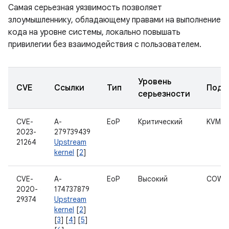
Самая серьезная уязвимость позволяет
злоумышленнику, обладающему правами на выполнение
кода на уровне системы, локально повышать
привилегии без взаимодействия с пользователем.
Уровень
CVE
Ссылки
Тип
Подк
серьезности
CVE-
A-
EoP
Критический
KVM
2023-
279739439
21264
Upstream
kernel
[
2
]
CVE-
A-
EoP
Высокий
COW
2020-
174737879
29374
Upstream
kernel
[
2
]
[
3
] [
4
] [
5
]