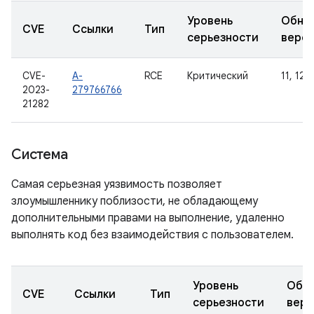
Уровень
Обно
CVE
Ссылки
Тип
серьезности
верс
CVE-
A-
RCE
Критический
11, 12, 
2023-
279766766
21282
Система
Самая серьезная уязвимость позволяет
злоумышленнику поблизости, не обладающему
дополнительными правами на выполнение, удаленно
выполнять код без взаимодействия с пользователем.
Уровень
Обн
CVE
Ссылки
Тип
серьезности
верс