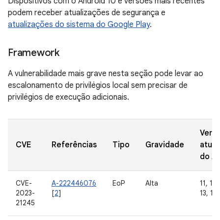
Dispositivos com o Android 10 e versões mais recentes
podem receber atualizações de segurança e
atualizações do sistema do Google Play
.
Framework
A vulnerabilidade mais grave nesta seção pode levar ao
escalonamento de privilégios local sem precisar de
privilégios de execução adicionais.
Vers
CVE
Referências
Tipo
Gravidade
atual
do A
CVE-
A-222446076
EoP
Alta
11, 12,
2023-
[
2
]
13, 14
21245