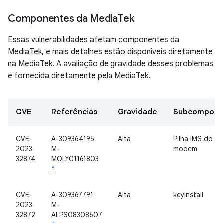
Componentes da Media
Tek
Essas vulnerabilidades afetam componentes da
MediaTek, e mais detalhes estão disponíveis diretamente
na MediaTek. A avaliação de gravidade desses problemas
é fornecida diretamente pela MediaTek.
CVE
Referências
Gravidade
Subcompone
CVE-
A-309364195
Alta
Pilha IMS do
2023-
M-
modem
32874
MOLY01161803
*
CVE-
A-309367791
Alta
keyInstall
2023-
M-
32872
ALPS08308607