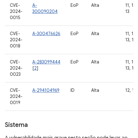
CVE-
A-
EoP
Alta
11, 12,
2024-
300090204
13
0015
CVE-
A-300476626
EoP
Alta
11, 12,
2024-
13, 14
0018
CVE-
A-283099444
EoP
Alta
11, 12,
2024-
[
2
]
13, 14
0023
CVE-
A-294104969
ID
Alta
12, 12L
2024-
0019
Sistema