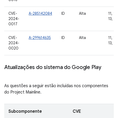
CVE-
A-285142084
ID
Alta
11, 12
2024-
13, 14
0017
CVE-
A-299614635
ID
Alta
11, 12
2024-
13, 14
0020
Atualizações do sistema do Google Play
As questões a seguir estão incluídas nos componentes
do Project Mainline.
Subcomponente
CVE