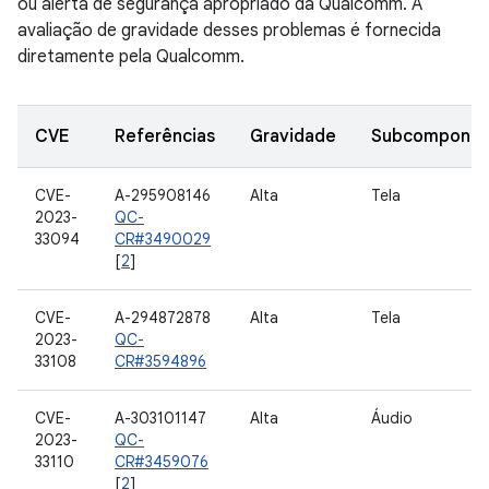
ou alerta de segurança apropriado da Qualcomm. A
avaliação de gravidade desses problemas é fornecida
diretamente pela Qualcomm.
CVE
Referências
Gravidade
Subcomponen
CVE-
A-295908146
Alta
Tela
2023-
QC-
33094
CR#3490029
[
2
]
CVE-
A-294872878
Alta
Tela
2023-
QC-
33108
CR#3594896
CVE-
A-303101147
Alta
Áudio
2023-
QC-
33110
CR#3459076
[
2
]