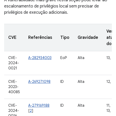
A vulnerabilidade mais grave nesta seção pode levar ao
escalonamento de privilégios local sem precisar de
privilégios de execução adicionais.
Vers
CVE
Referências
Tipo
Gravidade
atua
do 
CVE-
A-282934003
EoP
Alta
13, 14
2024-
0021
CVE-
A-269271098
ID
Alta
12, 12
2023-
40085
CVE-
A-279169188
ID
Alta
11, 12
2024-
[
2
]
13, 14
0016