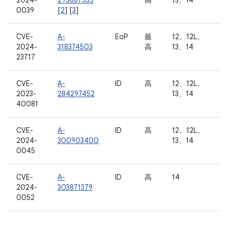
2024-
295887535
高
13、14
0039
[
2
] [
3
]
CVE-
A-
EoP
最
12、12L、
2024-
318374503
高
13、14
23717
CVE-
A-
ID
高
12、12L、
2023-
284297452
13、14
40081
CVE-
A-
ID
高
12、12L、
2024-
300903400
13、14
0045
CVE-
A-
ID
高
14
2024-
303871379
0052