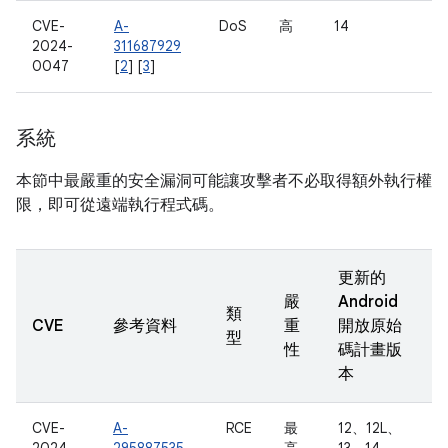
CVE-
A-
DoS
高
14
2024-
311687929
0047
[
2
] [
3
]
系統
本節中最嚴重的安全漏洞可能讓攻擊者不必取得額外執行權
限，即可從遠端執行程式碼。
更新的
嚴
Android
類
CVE
參考資料
重
開放原始
型
性
碼計畫版
本
CVE-
A-
RCE
最
12、12L、