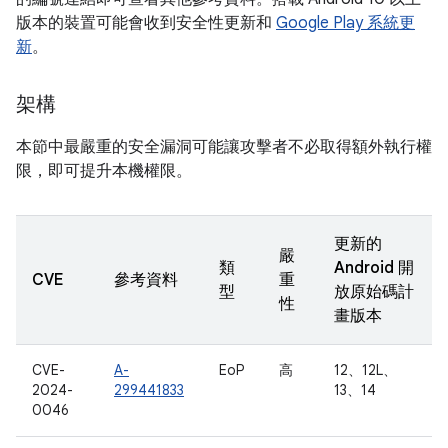
版本的裝置可能會收到安全性更新和
Google Play 系統更
新
。
架構
本節中最嚴重的安全漏洞可能讓攻擊者不必取得額外執行權
限，即可提升本機權限。
更新的
嚴
類
Android 開
CVE
參考資料
重
型
放原始碼計
性
畫版本
CVE-
A-
EoP
高
12、12L、
2024-
299441833
13、14
0046