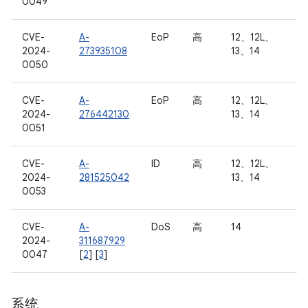
0049
CVE-
A-
EoP
高
12、12L、
2024-
273935108
13、14
0050
CVE-
A-
EoP
高
12、12L、
2024-
276442130
13、14
0051
CVE-
A-
ID
高
12、12L、
2024-
281525042
13、14
0053
CVE-
A-
DoS
高
14
2024-
311687929
0047
[
2
] [
3
]
系统