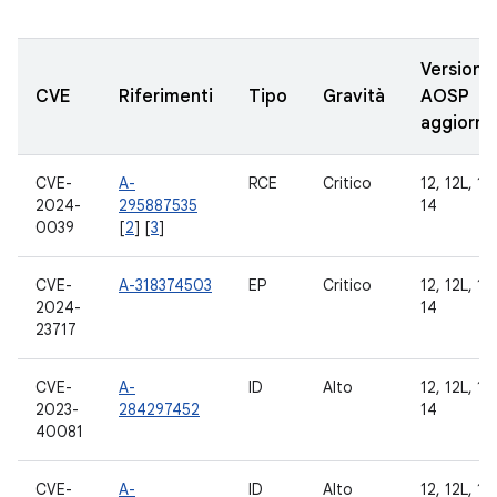
Versioni
CVE
Riferimenti
Tipo
Gravità
AOSP
aggiorna
CVE-
A-
RCE
Critico
12, 12L, 13,
2024-
295887535
14
0039
[
2
] [
3
]
CVE-
A-318374503
EP
Critico
12, 12L, 13,
2024-
14
23717
CVE-
A-
ID
Alto
12, 12L, 13,
2023-
284297452
14
40081
CVE-
A-
ID
Alto
12, 12L, 13,