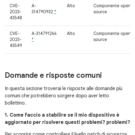
CVE-
A-
Alto
Componente open
2023-
314790932
*
source
43548
CVE-
A-314791266
Alto
Componente open
2023-
*
source
43549
Domande e risposte comuni
In questa sezione troverai le risposte alle domande più
comuni che potrebbero sorgere dopo aver letto
bollettino.
1. Come faccio a stabilire se il mio dispositivo è
aggiornato per risolvere questi problemi? problemi?
Per scoprire come controllare il livello patch di sicurezza