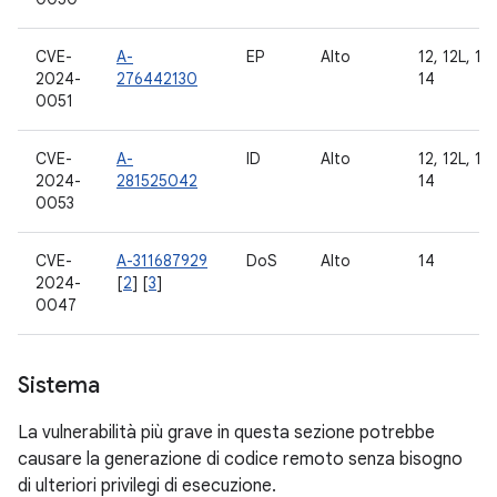
CVE-
A-
EP
Alto
12, 12L, 13,
2024-
276442130
14
0051
CVE-
A-
ID
Alto
12, 12L, 13,
2024-
281525042
14
0053
CVE-
A-311687929
DoS
Alto
14
2024-
[
2
] [
3
]
0047
Sistema
La vulnerabilità più grave in questa sezione potrebbe
causare la generazione di codice remoto senza bisogno
di ulteriori privilegi di esecuzione.