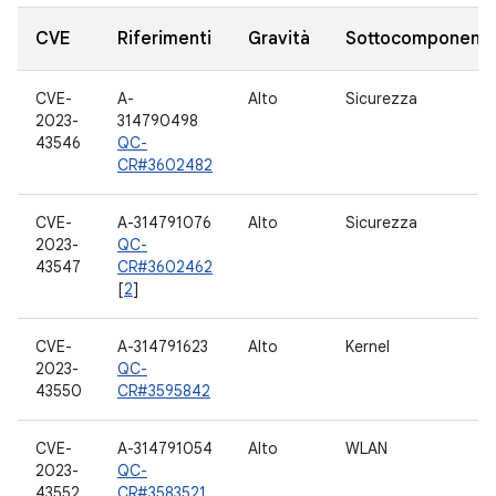
CVE
Riferimenti
Gravità
Sottocomponent
CVE-
A-
Alto
Sicurezza
2023-
314790498
43546
QC-
CR#3602482
CVE-
A-314791076
Alto
Sicurezza
2023-
QC-
43547
CR#3602462
[
2
]
CVE-
A-314791623
Alto
Kernel
2023-
QC-
43550
CR#3595842
CVE-
A-314791054
Alto
WLAN
2023-
QC-
43552
CR#3583521