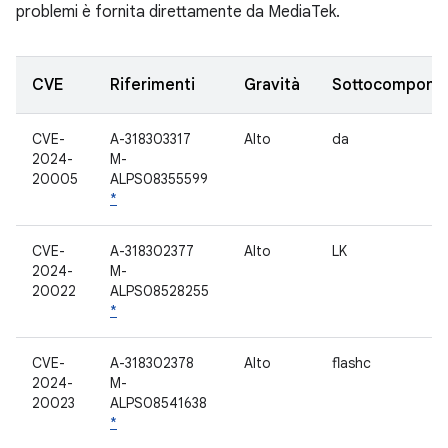
problemi è fornita direttamente da MediaTek.
CVE
Riferimenti
Gravità
Sottocompone
CVE-
A-318303317
Alto
da
2024-
M-
20005
ALPS08355599
*
CVE-
A-318302377
Alto
LK
2024-
M-
20022
ALPS08528255
*
CVE-
A-318302378
Alto
flashc
2024-
M-
20023
ALPS08541638
*