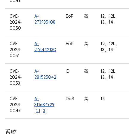
0049
CVE-
A-
EoP
高
12、12L、
2024-
273935108
13、14
0050
CVE-
A-
EoP
高
12、12L、
2024-
276442130
13、14
0051
CVE-
A-
ID
高
12、12L、
2024-
281525042
13、14
0053
CVE-
A-
DoS
高
14
2024-
311687929
0047
[
2
] [
3
]
系统