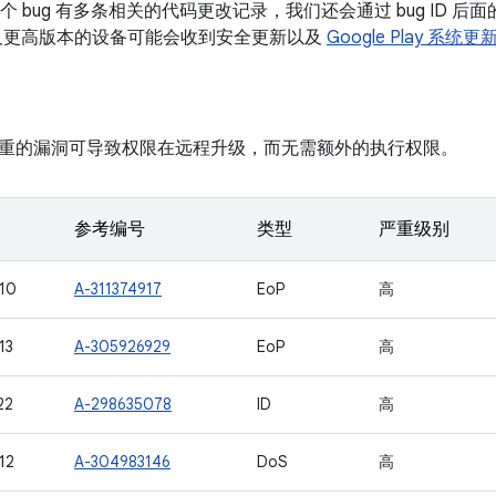
如果某个 bug 有多条相关的代码更改记录，我们还会通过 bug ID
d 10 及更高版本的设备可能会收到安全更新以及
Google Play 系统更
重的漏洞可导致权限在远程升级，而无需额外的执行权限。
参考编号
类型
严重级别
10
A-311374917
EoP
高
13
A-305926929
EoP
高
22
A-298635078
ID
高
12
A-304983146
DoS
高